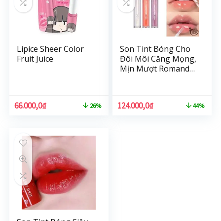
Lipice Sheer Color
Son Tint Bóng Cho
Fruit Juice
Đôi Môi Căng Mọng,
Mịn Mượt Romand
Glasting Water
Gloss 4.5g
66.000,0
₫
124.000,0
₫
26%
44%