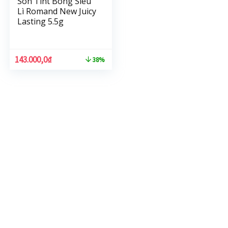
Son Tint Bóng Siêu
Lì Romand New Juicy
Lasting 5.5g
143.000,0
₫
38%