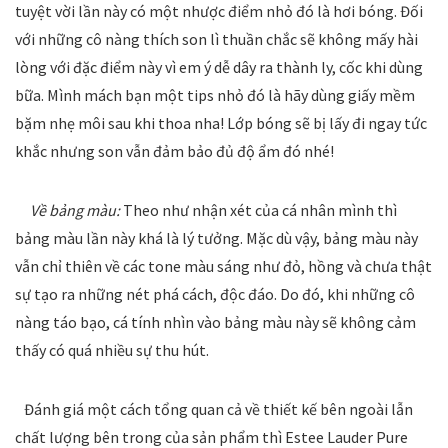
tuyệt vời lần này có một nhược điểm nhỏ đó là hơi bóng. Đối
với những cô nàng thích son lì thuần chắc sẽ không mấy hài
lòng với đặc điểm này vì em ý dễ dây ra thành ly, cốc khi dùng
bữa. Mình mách bạn một tips nhỏ đó là hãy dùng giấy mềm
bặm nhẹ môi sau khi thoa nha! Lớp bóng sẽ bị lấy đi ngay tức
khắc nhưng son vẫn đảm bảo đủ độ ẩm đó nhé!
Về bảng màu:
Theo như nhận xét của cá nhân mình thì
bảng màu lần này khá là lý tưởng. Mặc dù vậy, bảng màu này
vẫn chỉ thiên về các tone màu sáng như đỏ, hồng và chưa thật
sự tạo ra những nét phá cách, độc đáo. Do đó, khi những cô
nàng táo bạo, cá tính nhìn vào bảng màu này sẽ không cảm
thấy có quá nhiều sự thu hút.
Đánh giá một cách tổng quan cả về thiết kế bên ngoài lẫn
chất lượng bên trong của sản phẩm thì Estee Lauder Pure