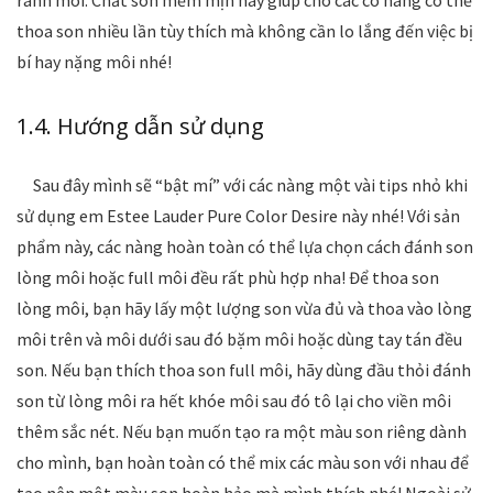
rãnh môi. Chất son mềm mịn này giúp cho các cô nàng có thể
thoa son nhiều lần tùy thích mà không cần lo lắng đến việc bị
bí hay nặng môi nhé!
1.4. Hướng dẫn sử dụng
Sau đây mình sẽ “bật mí” với các nàng một vài tips nhỏ khi
sử dụng em Estee Lauder Pure Color Desire này nhé! Với sản
phẩm này, các nàng hoàn toàn có thể lựa chọn cách đánh son
lòng môi hoặc full môi đều rất phù hợp nha! Để thoa son
lòng môi, bạn hãy lấy một lượng son vừa đủ và thoa vào lòng
môi trên và môi dưới sau đó bặm môi hoặc dùng tay tán đều
son. Nếu bạn thích thoa son full môi, hãy dùng đầu thỏi đánh
son từ lòng môi ra hết khóe môi sau đó tô lại cho viền môi
thêm sắc nét. Nếu bạn muốn tạo ra một màu son riêng dành
cho mình, bạn hoàn toàn có thể mix các màu son với nhau để