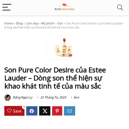
Home
»
Blog
»
Làm đẹp
»
Mỹ phẩm
»
Son
»
Son Pure Color Desire của Estee Lauder –
Dòng son thể hiện sự khao khát tinh tế của màu sắc
Son Pure Color Desire của Estee
Lauder – Dòng son thể hiện sự
khao khát tinh tế của màu sắc
Đặng Ngọc Ly
22 Tháng Tư, 2023
Son
0
Save