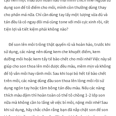
tạo nên một màu son hoàn hảo mà mình thích nhé! Ngoài sử
dụng son để tô điểm cho môi, mình còn thường dùng thay
cho phấn má nữa. Chỉ cần dùng tay lấy một lượng vừa đủ và
tán đều là có ngay đôi má cùng tone với môi cực xinh rồi, rất
tiện lợi và tiết kiệm phải không nào?
Để son lên môi trông thật quyến rũ và hoàn hảo, trước khi
sử dụng, các nàng nên dùng kem che khuyết điểm, kem
dưỡng môi hoặc kem tẩy tế bào chết cho môi nhé! Việc này sẽ
giúp cho son thoa lên môi được đều màu, mềm mịn và không
để lộ vân môi hay rãnh môi. Sau khi loại bỏ hết tế bào chết
trên môi, các nàng dùng đầu son thoa lên lòng môi rồi sử
dụng ngón tay hoặc tăm bông tán đều màu. Nếu các nàng
thích màu đậm thì hoàn toàn có thể tô chồng 1-2 lớp son
nữa mà không cần lo lắng về việc bí môi, nặng môi nhé! Sau
khi sử dụng, hãy chắc chắn rằng bạn đã nắp chặt son để son