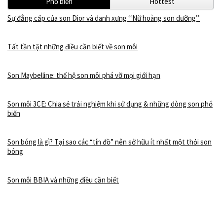
Phổ biến
Hottest
Sự đẳng cấp của son Dior và danh xưng ‘‘Nữ hoàng son dưỡng’’
Tất tần tật những điều cần biết về son môi
Son Maybelline: thế hệ son môi phá vỡ mọi giới hạn
Son môi 3CE: Chia sẻ trải nghiệm khi sử dụng & những dòng son phổ
biến
Son bóng là gì? Tại sao các “tín đồ” nên sở hữu ít nhất một thỏi son
bóng
Son môi BBIA và những điều cần biết