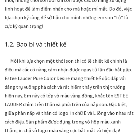
môi, những thỏi son đôi khi còn được các cô nàng sử dụng
linh hoạt để làm điểm nhấn cho má hoặc mí mắt. Do đó, việc
lựa chọn kỹ càng để sở hữu cho mình những em son “tủ” là
cực kỳ quan trọng!
1.2. Bao bì và thiết kế
Mỗi khi lựa chọn một thỏi son thì có lẽ thiết kế chính là
điều mà các cô nàng cảm nhận được ngay từ lần đầu bắt gặp.
Estee Lauder Pure Color Desire mang thiết kế độc đáp với
dáng trụ vuông phá cách và rất hiếm thấy trên thị trường
hiện nay. Em này có lớp vỏ màu vàng đồng, khắc tên ESTEE
LAUDER chìm trên thân và phía trên của nắp son. Đặc biệt,
giữa phần nắp và thân có logo in chữ E và L lồng vào nhau rất
cách điệu. Sản phẩm được đựng trong vỏ hộp màu xanh
thẫm, in chữ và logo màu vàng cực bắt mắt và hiện đại!