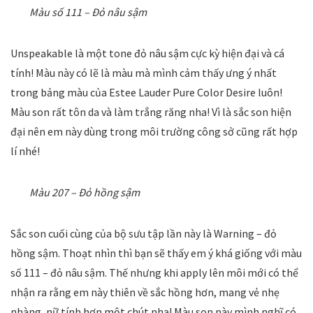
Màu số 111 – Đỏ nâu sậm
Unspeakable là một tone đỏ nâu sậm cực kỳ hiện đại và cá
tính! Màu này có lẽ là màu mà mình cảm thấy ưng ý nhất
trong bảng màu của Estee Lauder Pure Color Desire luôn!
Màu son rất tôn da và làm trắng răng nha! Vì là sắc son hiện
đại nên em này dùng trong môi trường công sở cũng rất hợp
lí nhé!
Màu 207 – Đỏ hồng sậm
Sắc son cuối cùng của bộ sưu tập lần này là Warning – đỏ
hồng sậm. Thoạt nhìn thì bạn sẽ thấy em ý khá giống với màu
số 111 – đỏ nâu sậm. Thế nhưng khi apply lên môi mới có thể
nhận ra rằng em này thiên về sắc hồng hơn, mang vẻ nhẹ
nhàng, nữ tính hơn một chút nha! Màu son này mình nghĩ có