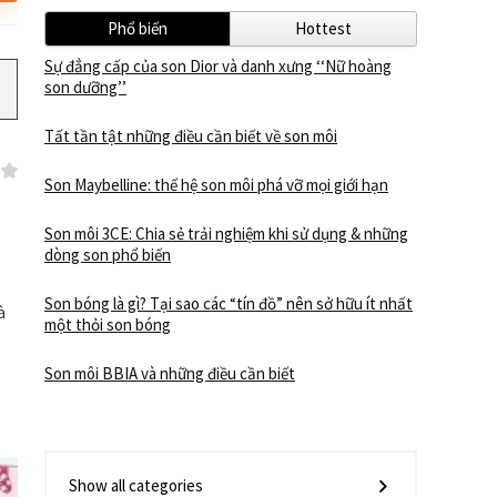
Phổ biến
Hottest
Sự đẳng cấp của son Dior và danh xưng ‘‘Nữ hoàng
son dưỡng’’
Tất tần tật những điều cần biết về son môi
Son Maybelline: thế hệ son môi phá vỡ mọi giới hạn
Son môi 3CE: Chia sẻ trải nghiệm khi sử dụng & những
dòng son phổ biến
Son bóng là gì? Tại sao các “tín đồ” nên sở hữu ít nhất
à
một thỏi son bóng
Son môi BBIA và những điều cần biết
Show all categories