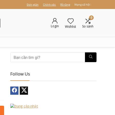
Đơn giản
Chính xác
Rõ ràng
Mạng xã hội :
0
Login
So sánh
Wishlist
Follow Us