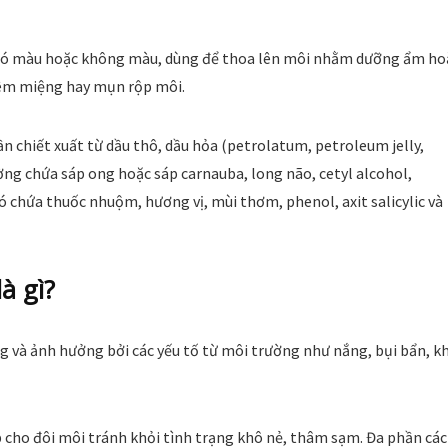
 có màu hoặc không màu, dùng để thoa lên môi nhằm dưỡng ẩm ho
viêm miệng hay mụn rộp môi.
n chiết xuất từ dầu thô, dầu hỏa (petrolatum, petroleum jelly,
ờng chứa sáp ong hoặc sáp carnauba, long não, cetyl alcohol,
có chứa thuốc nhuộm, hương vị, mùi thơm, phenol, axit salicylic và
à gì?
g và ảnh hưởng bởi các yếu tố từ môi trường như nắng, bụi bẩn, k
 cho đôi môi tránh khỏi tình trạng khô nẻ, thâm sạm. Đa phần các