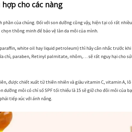
 hợp cho các nàng
hần của chúng. Đối với son dưỡng cũng vậy, hiện tại có rất nhiều
a chọn thông minh để bảo vệ làn da môi của mình.
paraffin, white oil hay liquid petroleum) thì hãy cân nhắc trước khi
a chì, paraben, Retinyl palmitate, nhôm,… sẽ rất nguy hại cho sứ
, được chiết xuất từ thiên nhiên và giàu vitamin C, vitamin A, lô
on dưỡng môi có chỉ số SPF tối thiểu là 15 sẽ giữ cho đôi môi của b
hải tiếp xúc với ánh nắng.