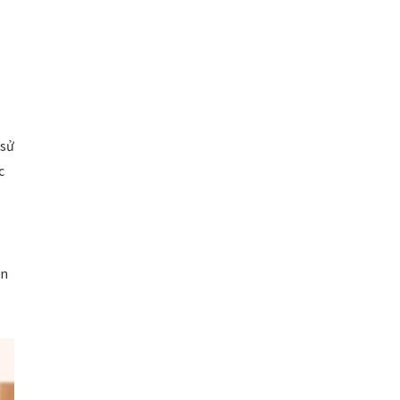
 sử
c
ạn