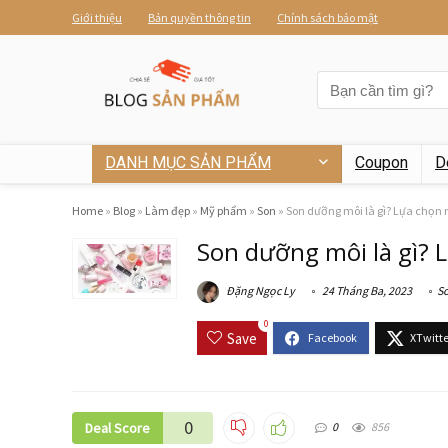
Giới thiệu
Bản quyền thông tin
Chính sách bảo mật
DANH MỤC SẢN PHẨM
Coupon
D
Home
»
Blog
»
Làm đẹp
»
Mỹ phẩm
»
Son
»
Son dưỡng môi là gì? Lựa chọn 
Son dưỡng môi là gì? 
Đặng Ngọc Ly
24 Tháng Ba, 2023
S
0
Save
0
Deal Score
0
856