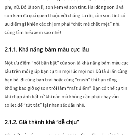
phụ nữ. Đó là son lì, son kem và son tint. Hai dòng son lì và
son kem đã quá quen thuộc với chúng ta rồi, còn son tint có
ưu điểm gì khiến các chị em phải “chết mê chết mệt” nhỉ.
Cùng tìm hiểu xem sao nhé!
2.1.1. Khả năng bám màu cực lâu
Một ưu điểm “nổi bần bật” của son là khả năng bám màu cực
lâu trên môi giúp bạn tự tin mọi lúc mọi nơi. Dù là đi ăn cùng
bạn bè, đi cùng bạn trai hoặc cùng “crush” thì bạn cũng
không bao giờ sợ son trôi làm “mất điểm”. Bạn có thể tự tin
khi chụp ảnh bất cứ khi nào mà không cần phải chạy vào
toilet để “tút tát” lại nhan sắc đâu nhé.
2.1.2. Giá thành khá “dễ chịu”