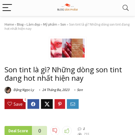
Home
»
Blog
»
Làm đẹp
»
Mỹ phẩm
»
Son
»
Son tint là gì? Những dòng son tint đang
hot nhất hiện nay
Son tint là gì? Những dòng son tint
đang hot nhất hiện nay
Đặng Ngọc Ly
24 Tháng Ba, 2023
Son
0
Save
1
0
Deal Score
755