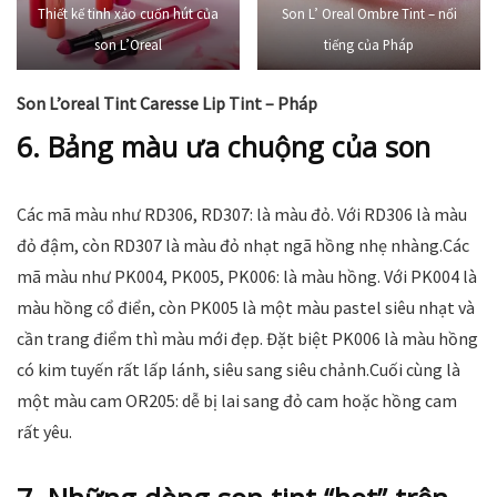
Thiết kế tinh xảo cuốn hút của
Son L’ Oreal Ombre Tint – nổi
son L’Oreal
tiếng của Pháp
Son L’oreal Tint Caresse Lip Tint – Pháp
6. Bảng màu ưa chuộng của son
Các mã màu như RD306, RD307: là màu đỏ. Với RD306 là màu
đỏ đậm, còn RD307 là màu đỏ nhạt ngã hồng nhẹ nhàng.Các
mã màu như PK004, PK005, PK006: là màu hồng. Với PK004 là
màu hồng cổ điển, còn PK005 là một màu pastel siêu nhạt và
cần trang điểm thì màu mới đẹp. Đặt biệt PK006 là màu hồng
có kim tuyến rất lấp lánh, siêu sang siêu chảnh.Cuối cùng là
một màu cam OR205: dễ bị lai sang đỏ cam hoặc hồng cam
rất yêu.