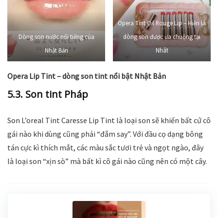
Opera Tint Oil Rouge Lip – Hiện là
Dòng son nước nổi tiếng của
dòng son được ưa chuộng tại
Nhật Bản
Nhât
Opera Lip Tint – dòng son tint nổi bật Nhật Bản
5.3. Son tint Pháp
Son L’oreal Tint Caresse Lip Tint là loại son sẽ khiến bất cứ cô
gái nào khi dùng cũng phải “đắm say”. Với đầu cọ dạng bông
tán cực kì thích mắt, các màu sắc tươi trẻ và ngọt ngào, đây
là loại son “xịn sò” mà bất kì cô gái nào cũng nên có một cây.