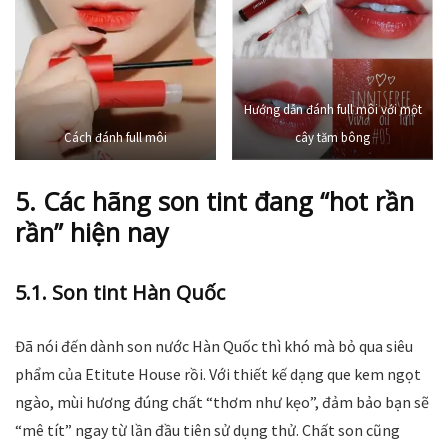
Hướng dẫn đánh full môi với một
Cách đánh full môi
cây tăm bông
5. Các hãng son tint đang “hot rần
rần” hiện nay
5.1. Son tint Hàn Quốc
Đã nói đến dành son nước Hàn Quốc thì khó mà bỏ qua siêu
phẩm của Etitute House rồi. Với thiết kế dạng que kem ngọt
ngào, mùi hương đúng chất “thơm như kẹo”, đảm bảo bạn sẽ
“mê tít” ngay từ lần đầu tiên sử dụng thử. Chất son cũng