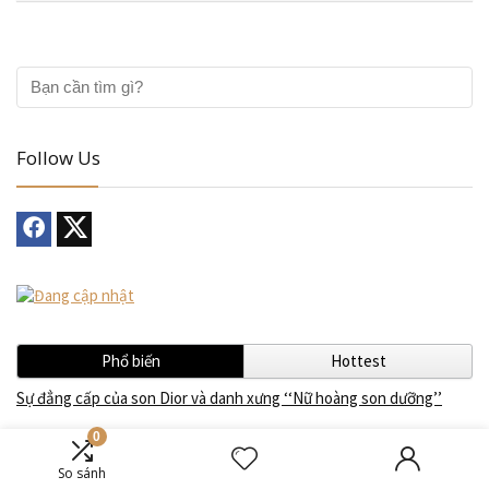
Follow Us
Phổ biến
Hottest
Sự đẳng cấp của son Dior và danh xưng ‘‘Nữ hoàng son dưỡng’’
0
Tất tần tật những điều cần biết về son môi
So sánh