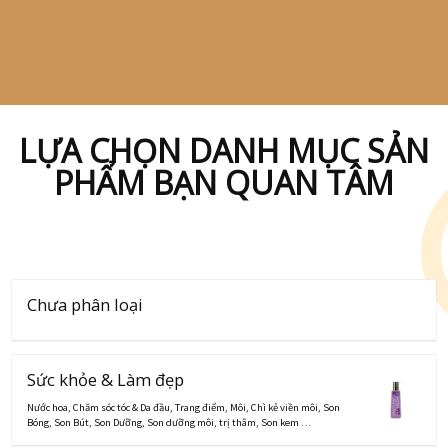
LỰA CHỌN DANH MỤC SẢN
PHẨM BẠN QUAN TÂM
Chưa phân loại
Sức khỏe & Làm đẹp
Nước hoa
,
Chăm sóc tóc & Da đầu
,
Trang điểm
,
Môi
,
Chì kẻ viền môi
,
Son
Bóng
,
Son Bút
,
Son Dưỡng
,
Son dưỡng môi, trị thâm
,
Son kem
…