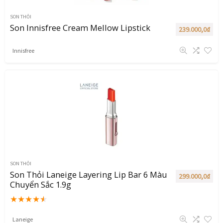
SON THỎI
Son Innisfree Cream Mellow Lipstick
239.000,0
₫
Innisfree
SON THỎI
Son Thỏi Laneige Layering Lip Bar 6 Màu
299.000,0
₫
Chuyển Sắc 1.9g
★
★
★
★
★
Laneige