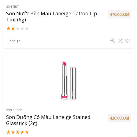
SON TINT
Son Nước Bền Màu Laneige Tattoo Lip
470.000,0
₫
Tint (6g)
★
★
★
★
★
Laneige
SON DƯỠNG
Son Dưỡng Có Màu Laneige Stained
420.000,0
₫
Glasstick (2g)
★
★
★
★
★