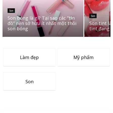
Son
Son
Son bóng là gì? Tại sao các “tín
đồ” nên sở hữu ít nhất một thỏi
Son tint l
son bóng
tint đang 
Làm đẹp
Mỹ phẩm
Son