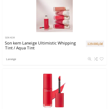
SON KEM
Son kem Laneige Ultimistic Whipping
129.000,0
₫
Tint / Aqua Tint
Laneige