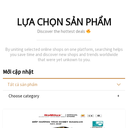
LỰA CHỌN SẢN PHẨM
Discover the hottest deals
By uniting selected online shops on one platform, searching helps
you save time and discover new shops and trends worldwide
that were yet unkown to you.
Mới cập nhật
Tất cả sản phẩm
Choose category