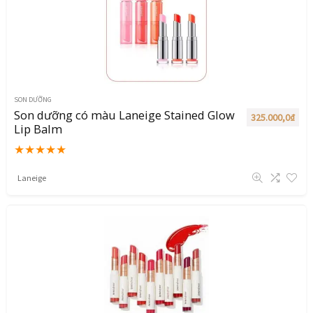
SON DƯỠNG
Son dưỡng có màu Laneige Stained Glow
325.000,0
₫
Lip Balm
★
★
★
★
★
Laneige