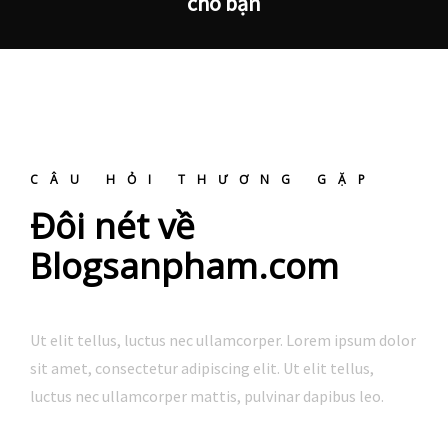
cho bạn
CÂU HỎI THƯƠNG GẶP
Đôi nét về
Blogsanpham.com
Ut elit tellus, luctus nec ullamcorper. Lorem ipsum dolor
sit amet, consectetur adipiscing elit. Ut elit tellus,
luctus nec ullamcorper mattis, pulvinar dapibus leo.