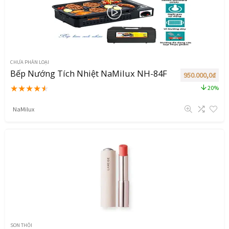
CHƯA PHÂN LOẠI
Bếp Nướng Tích Nhiệt NaMilux NH-84F
950.000,0
₫
★
★
★
★
★
20%
NaMilux
SON THỎI