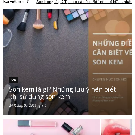
Bài viết nổi
Son bóng là gì? Tại sao các “tín đồ” nên sở hữu ít nhất
bật
Son tint là gì? Những dòng son tint đang hot nhất hiện n
Tất tần tật những điều cần biết về son môi
Son dưỡng môi là gì? Lựa chọn nào phù hợp với bạn?
Son kem là gì? Những lưu ý nên biết khi sử dụng son k
Son
Son kem là gì? Những lưu ý nên biết
khi sử dụng son kem
24 Tháng Ba, 2023
0