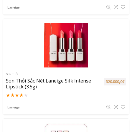
Laneige
SON THỎI
Son Thỏi Sắc Nét Laneige Silk Intense
320.000,0
₫
Lipstick (3.5g)
★
★
★
★
★
Laneige