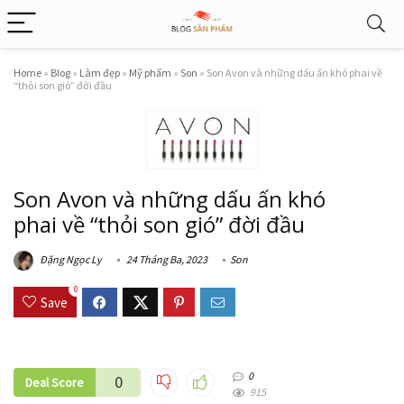
Home
»
Blog
»
Làm đẹp
»
Mỹ phẩm
»
Son
»
Son Avon và những dấu ấn khó phai về
“thỏi son gió” đời đầu
Son Avon và những dấu ấn khó
phai về “thỏi son gió” đời đầu
Đặng Ngọc Ly
24 Tháng Ba, 2023
Son
0
Save
0
0
Deal Score
915