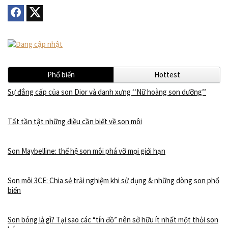
Phổ biến
Hottest
Sự đẳng cấp của son Dior và danh xưng ‘‘Nữ hoàng son dưỡng’’
Tất tần tật những điều cần biết về son môi
Son Maybelline: thế hệ son môi phá vỡ mọi giới hạn
Son môi 3CE: Chia sẻ trải nghiệm khi sử dụng & những dòng son phổ
biến
Son bóng là gì? Tại sao các “tín đồ” nên sở hữu ít nhất một thỏi son