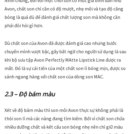
Nhìn chung, đối với một thỏi son có mức giá bình dân như
Avon, chất son chỉ cần có độ mượt, nhẹ môi và tạo độ căng
bóng là quá đủ để đánh giá chất lượng son mà không cần
phải đòi hỏi gì hơn.
Dù chất son của Avon đã được đánh giá cao nhưng bước
chuyển mình vượt bậc, gây bất ngờ cho người sử dụng là sau
khi bộ sưu tập Avon Perfectly MAtte Lipstick Line được ra
mắt. Đó là sự cải tiến của một chất son lì bóng mịn, được so
sánh ngang hàng với chất son của dòng son MAC.
2.3 – Độ bám màu
Xét về độ bám màu thì son môi Avon thực sự không phải là
thỏi son lì mà các nàng đang tìm kiếm. Bởi vì chất son chứa
nhiều dưỡng chất và kết cấu son bóng nhẹ nên chỉ giữ màu