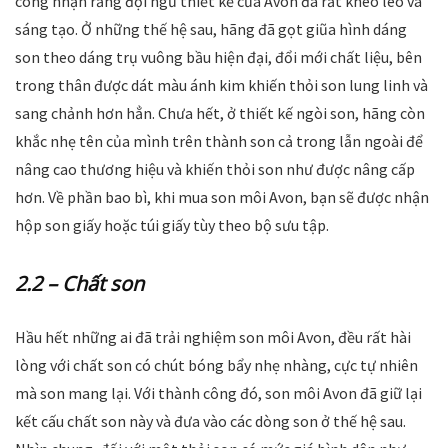
công nhận rằng đội ngũ thiết kế của Avon đã rất khéo léo và
sáng tạo. Ở những thế hệ sau, hãng đã gọt giũa hình dáng
son theo dáng trụ vuông bầu hiện đại, đổi mới chất liệu, bên
trong thân được dát màu ánh kim khiến thỏi son lung linh và
sang chảnh hơn hẳn. Chưa hết, ở thiết kế ngòi son, hãng còn
khắc nhẹ tên của mình trên thành son cả trong lẫn ngoài để
nâng cao thương hiệu và khiến thỏi son như được nâng cấp
hơn. Về phần bao bì, khi mua son môi Avon, bạn sẽ được nhận
hộp son giấy hoặc túi giấy tùy theo bộ sưu tập.
2.2 – Chất son
Hầu hết những ai đã trải nghiệm son môi Avon, đều rất hài
lòng với chất son có chút bóng bẩy nhẹ nhàng, cực tự nhiên
mà son mang lại. Với thành công đó, son môi Avon đã giữ lại
kết cấu chất son này và đưa vào các dòng son ở thế hệ sau.