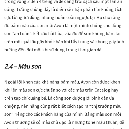
trong vòng 3 đến 4 tiếng và dễ dàng trôi sạch sau một lần ăn
uống. Tưởng chừng đây là điểm sẽ nhận phản hồi không tích
cực từ người dùng, nhưng hoàn toàn ngược lại. Họ cho rằng
độ bám màu của son môi Avon là một minh chứng cho dòng
son “an toàn”: kết cấu hài hòa, vừa đủ để son không bám lại
trên môi quá lâu gây khó khăn khi tẩy trang và không gây ảnh
hưởng đến đôi môi khi sử dụng trong thời gian dài.
2.4 – Màu son
Ngoài lời khen của khả năng bám màu, Avon còn được khen
khi lên màu son cực chuẩn so với các màu trên Catalog hay
trên tạp chí quảng bá. Là dòng son được giới bình dân ưa
chuộng, nên hãng cũng rất biết cách tạo ra “thị trường màu
son” riêng cho các khách hàng của mình. Bảng màu son môi
Avon thường sẽ có màu chủ đạo là những tone màu thuần, dễ