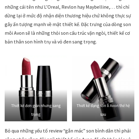
những cái tên như L’Oreal, Revlon hay Maybelline,… thì chỉ
dừng lại ở mức độ nhận diện thương hiệu chứ không thực sự
gây ấn tượng mạnh về mặt thiết kế. Đặc trưng của dòng son
môi Avon sẽ là những thỏi son cấu trúc vặn ngòi, thiết kế cơ
bản thân son hình trụ và vỏ đen sang trọng.
Thiết kế đơn giản nhưng sang
Thiết kế dạng son lì Avon thế hệ
trọng
sau
Bỏ qua những yếu tố review “gắn mác” son bình dân thì phải