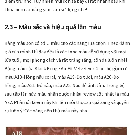
điểm trừ nhỏ. Tuy nhiên mùi son sẽ bay đi rất nhanh sau khi
thoa nên các nàng yên tâm sử dụng nhé!
2.3 – Màu sắc và hiệu quả lên màu
Bảng màu son có tới 5 màu cho các nàng lựa chọn. Theo đánh
giá của mình thì đây đều là các tone màu dễ sử dụng với mọi
lứa tuổi, mọi phong cách và rất trắng răng, tôn da luôn nhé!
Bảng màu của Black Rouge Air Fit Velvet ver 4 cụ thể gồm có:
màu A18-Hồng nâu coral, màu A19-Đỏ tươi, màu A20-Đỏ
hồng, màu A21-Đỏ nâu, màu A22-Nâu đỏ ánh tím. Trong bộ
sưu tập lần này, màu nhận được nhiều review tốt nhất là màu
A22. Phải nói là em này khi lên môi thực sự quá sang và quyến
rũ luôn ý! Các nàng nên thử màu này nha.