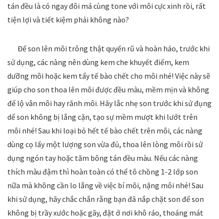
tán đều là có ngay đôi má cùng tone với môi cực xinh rồi, rất
tiện lợi và tiết kiệm phải không nào?
Để son lên môi trông thật quyến rũ và hoàn hảo, trước khi
sử dụng, các nàng nên dùng kem che khuyết điểm, kem
dưỡng môi hoặc kem tẩy tế bào chết cho môi nhé! Việc này sẽ
giúp cho son thoa lên môi được đều màu, mềm mịn và không
để lộ vân môi hay rãnh môi. Hãy lắc nhẹ son trước khi sử đụng
dể son không bị lắng cặn, tạo sự mềm mượt khi lướt trên
môi nhé! Sau khi loại bỏ hết tế bào chết trên môi, các nàng
dùng cọ lấy một lượng son vừa đủ, thoa lên lòng môi rồi sử
dụng ngón tay hoặc tăm bông tán đều màu. Nếu các nàng
thích màu đậm thì hoàn toàn có thể tô chồng 1-2 lớp son
nữa mà không cần lo lắng về việc bí môi, nặng môi nhé! Sau
khi sử dụng, hãy chắc chắn rằng bạn đã nắp chặt son để son
không bị trầy xước hoặc gãy, đặt ở nơi khô ráo, thoáng mát