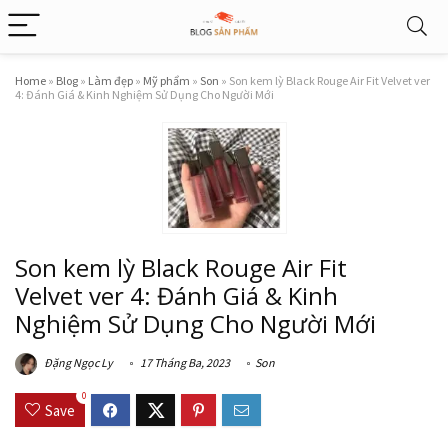
Home
»
Blog
»
Làm đẹp
»
Mỹ phẩm
»
Son
»
Son kem lỳ Black Rouge Air Fit Velvet ver
4: Đánh Giá & Kinh Nghiệm Sử Dụng Cho Người Mới
Son kem lỳ Black Rouge Air Fit
Velvet ver 4: Đánh Giá & Kinh
Nghiệm Sử Dụng Cho Người Mới
Đặng Ngọc Ly
17 Tháng Ba, 2023
Son
0
Save