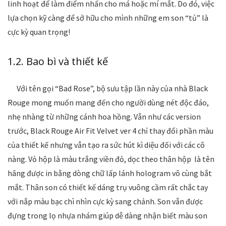
linh hoạt để làm điểm nhấn cho má hoặc mí mắt. Do đó, việc
lựa chọn kỹ càng để sở hữu cho mình những em son “tủ” là
cực kỳ quan trọng!
1.2. Bao bì và thiết kế
Với tên gọi “Bad Rose”, bộ sưu tập lần này của nhà Black
Rouge mong muốn mang đến cho người dùng nét độc đáo,
nhẹ nhàng từ những cánh hoa hồng. Vẫn như các version
trước, Black Rouge Air Fit Velvet ver 4 chỉ thay đổi phần màu
của thiết kế nhưng vẫn tạo ra sức hút kì diệu đối với các cô
nàng. Vỏ hộp là màu trắng viền đỏ, dọc theo thân hộp là tên
hãng được in bằng dòng chữ lấp lánh hologram vô cùng bắt
mắt. Thân son có thiết kế dáng trụ vuông cầm rất chắc tay
với nắp màu bạc chì nhìn cực kỳ sang chảnh. Son vẫn được
đựng trong lọ nhựa nhám giúp dễ dàng nhận biết màu son