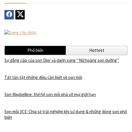
Phổ biến
Hottest
Sự đẳng cấp của son Dior và danh xưng ‘‘Nữ hoàng son dưỡng’’
Tất tần tật những điều cần biết về son môi
Son Maybelline: thế hệ son môi phá vỡ mọi giới hạn
Son môi 3CE: Chia sẻ trải nghiệm khi sử dụng & những dòng son phổ
biến