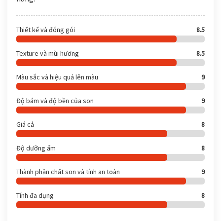
Thiết kế và đóng gói
8.5
Texture và mùi hương
8.5
Màu sắc và hiệu quả lên màu
9
Độ bám và độ bền của son
9
Giá cả
8
Độ dưỡng ẩm
8
Thành phần chất son và tính an toàn
9
Tính đa dụng
8