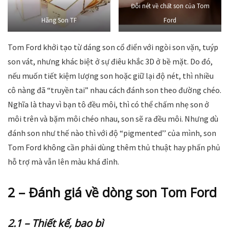
Đôi nét về chất son của Tom
Hãng Son TF
Ford
Tom Ford khởi tạo từ dáng son cổ điển với ngòi son vặn, tuýp
son vát, nhưng khác biệt ở sự điêu khắc 3D ở bề mặt. Do đó,
nếu muốn tiết kiệm lượng son hoặc giữ lại độ nét, thì nhiều
cô nàng đã “truyền tai” nhau cách đánh son theo đường chéo.
Nghĩa là thay vì bạn tô đều môi, thì có thể chấm nhẹ son ở
môi trên và bặm môi chéo nhau, son sẽ ra đều môi. Nhưng dù
đánh son như thế nào thì với độ “pigmented’’ của mình, son
Tom Ford không cần phải dùng thêm thủ thuật hay phấn phủ
hỗ trợ mà vẫn lên màu khá đỉnh.
2 – Đánh giá về dòng son Tom Ford
2.1 – Thiết kế, bao bì