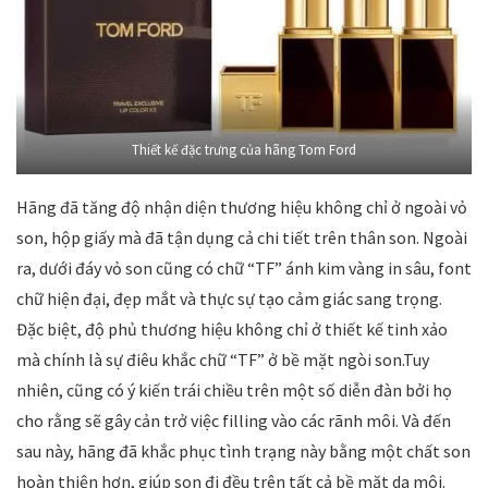
Thiết kế đặc trưng của hãng Tom Ford
Hãng đã tăng độ nhận diện thương hiệu không chỉ ở ngoài vỏ
son, hộp giấy mà đã tận dụng cả chi tiết trên thân son. Ngoài
ra, dưới đáy vỏ son cũng có chữ “TF” ánh kim vàng in sâu, font
chữ hiện đại, đẹp mắt và thực sự tạo cảm giác sang trọng.
Đặc biệt, độ phủ thương hiệu không chỉ ở thiết kế tinh xảo
mà chính là sự điêu khắc chữ “TF” ở bề mặt ngòi son.Tuy
nhiên, cũng có ý kiến trái chiều trên một số diễn đàn bởi họ
cho rằng sẽ gây cản trở việc filling vào các rãnh môi. Và đến
sau này, hãng đã khắc phục tình trạng này bằng một chất son
hoàn thiện hơn, giúp son đi đều trên tất cả bề mặt da môi.