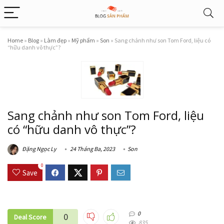
Home
»
Blog
»
Làm đẹp
»
Mỹ phẩm
»
Son
»
Sang chảnh như son Tom Ford, liệu có
“hữu danh vô thực”?
Sang chảnh như son Tom Ford, liệu
có “hữu danh vô thực”?
Đặng Ngọc Ly
24 Tháng Ba, 2023
Son
0
Save
0
0
Deal Score
835