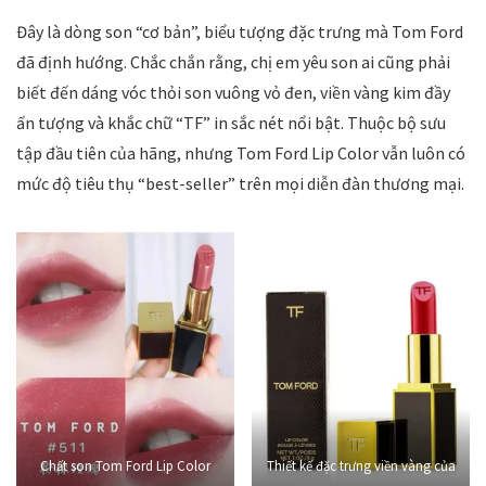
Đây là dòng son “cơ bản”, biểu tượng đặc trưng mà Tom Ford
đã định hướng. Chắc chắn rằng, chị em yêu son ai cũng phải
biết đến dáng vóc thỏi son vuông vỏ đen, viền vàng kim đầy
ấn tượng và khắc chữ “TF” in sắc nét nổi bật. Thuộc bộ sưu
tập đầu tiên của hãng, nhưng Tom Ford Lip Color vẫn luôn có
mức độ tiêu thụ “best-seller” trên mọi diễn đàn thương mại.
Chất son Tom Ford Lip Color
Thiết kế đặc trưng viền vàng của