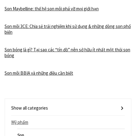
Son Maybelline: thế hệ son môi phá vỡ mọi giới hạn
Son môi 3CE: Chia sẻ trải nghiệm khi sử dụng & những dòng son phổ
biến
Son bóng là gì? Tại sao các “tín đồ” nên sở hữu ít nhất một thỏi son
bóng
Son môi BBIA và những điều cần biết
Show all categories
Mỹ phẩm
Son