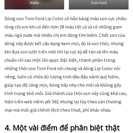
Matte
Tom Ford
Dòng son Tom Ford Lip Color có hẳn bảng màu son cực chiều
lòng chị em khi có đến hơn 28 màu tất cả và có những gam
màu ngả nude mà nhiều chị em đang tìm kiếm. Chất son của
dòng này được kết cấu dạng kem mịn, dù là son thỏi, nhưng
khi đưa son lướt trên môi thì lại cực kỳ dễ tán và lên màu
chuẩn chỉ sau một lần quẹt. Đặc biệt, thành phần trong
những thỏi son Tom Ford nói chung và dòng Lip Color nói
riêng, luôn có chứa đủ lượng tinh dầu đậu nành quý hiếm,
giúp tạo độ căng mịn, bóng bẩy nhẹ cho môi và không gây
tình trạng khô môi. Giá thành của thỏi son này cũng khá cao,
hiện trên web niêm yết 56$ nhưng lại tùy theo sàn thương
mại mà mức giá chênh lệch theo thuế, phí khác nhau.
4.
Một vài điểm để phân biệt thật