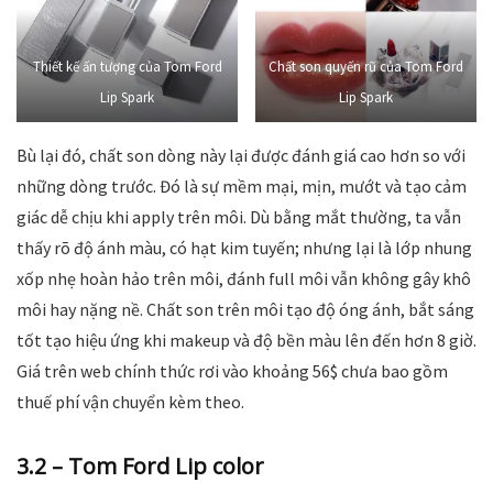
Thiết kế ấn tượng của Tom Ford
Chất son quyến rũ của Tom Ford
Lip Spark
Lip Spark
Bù lại đó, chất son dòng này lại được đánh giá cao hơn so với
những dòng trước. Đó là sự mềm mại, mịn, mướt và tạo cảm
giác dễ chịu khi apply trên môi. Dù bằng mắt thường, ta vẫn
thấy rõ độ ánh màu, có hạt kim tuyến; nhưng lại là lớp nhung
xốp nhẹ hoàn hảo trên môi, đánh full môi vẫn không gây khô
môi hay nặng nề. Chất son trên môi tạo độ óng ánh, bắt sáng
tốt tạo hiệu ứng khi makeup và độ bền màu lên đến hơn 8 giờ.
Giá trên web chính thức rơi vào khoảng 56$ chưa bao gồm
thuế phí vận chuyển kèm theo.
3.2 – Tom Ford Lip color