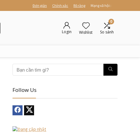
Đơn giản
Chính xác
Rõ ràng
Mạng xã hội :
0
Login
So sánh
Wishlist
Follow Us