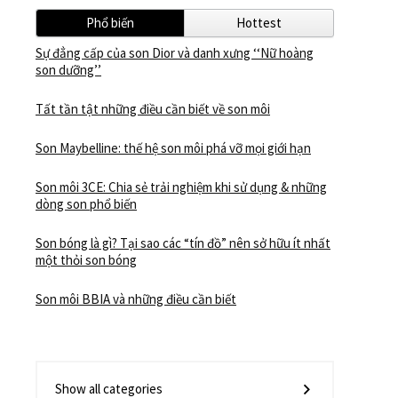
Phổ biến
Hottest
Sự đẳng cấp của son Dior và danh xưng ‘‘Nữ hoàng
son dưỡng’’
Tất tần tật những điều cần biết về son môi
Son Maybelline: thế hệ son môi phá vỡ mọi giới hạn
Son môi 3CE: Chia sẻ trải nghiệm khi sử dụng & những
dòng son phổ biến
Son bóng là gì? Tại sao các “tín đồ” nên sở hữu ít nhất
một thỏi son bóng
Son môi BBIA và những điều cần biết
Show all categories