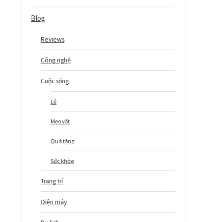
Blog
Reviews
Công nghệ
Cuộc sống
Lễ
Mẹo vặt
Quà tặng
Sức khỏe
Trang trí
Điện máy