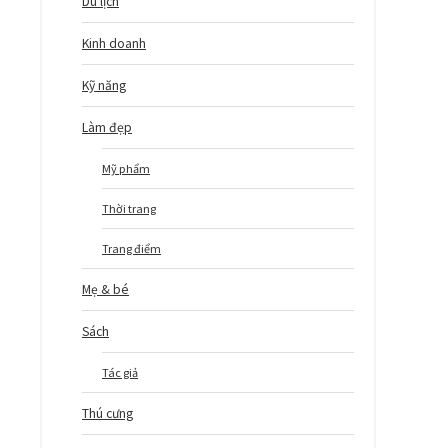
Du lịch
Kinh doanh
Kỹ năng
Làm đẹp
Mỹ phẩm
Thời trang
Trang điểm
Mẹ & bé
Sách
Tác giả
Thú cưng