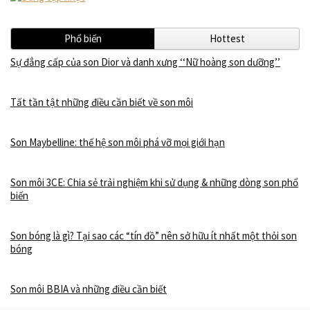
Phổ biến
Hottest
Sự đẳng cấp của son Dior và danh xưng ‘‘Nữ hoàng son dưỡng’’
Tất tần tật những điều cần biết về son môi
Son Maybelline: thế hệ son môi phá vỡ mọi giới hạn
Son môi 3CE: Chia sẻ trải nghiệm khi sử dụng & những dòng son phổ
biến
Son bóng là gì? Tại sao các “tín đồ” nên sở hữu ít nhất một thỏi son
bóng
Son môi BBIA và những điều cần biết