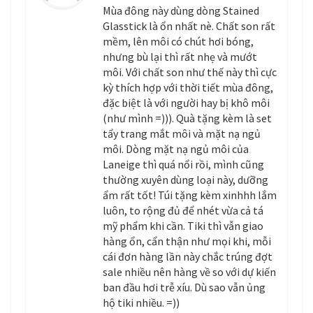
Mùa đông này dùng dòng Stained
Glasstick là ổn nhất nè. Chất son rất
mềm, lên môi có chút hơi bóng,
nhưng bù lại thì rất nhẹ và mướt
môi. Với chất son như thế này thì cực
kỳ thích hợp với thời tiết mùa đông,
đặc biệt là với người hay bị khô môi
(như mình =))). Quà tặng kèm là set
tẩy trang mắt môi và mặt nạ ngủ
môi. Dòng mặt nạ ngủ môi của
Laneige thì quá nổi rồi, mình cũng
thường xuyên dùng loại này, dưỡng
ẩm rất tốt! Túi tặng kèm xinhhh lắm
luôn, to rộng đủ để nhét vừa cả tá
mỹ phẩm khi cần. Tiki thì vẫn giao
hàng ổn, cẩn thận như mọi khi, mỗi
cái đơn hàng lần này chắc trúng đợt
sale nhiều nên hàng về so với dự kiến
ban đầu hơi trễ xíu. Dù sao vẫn ủng
hộ tiki nhiều. =))