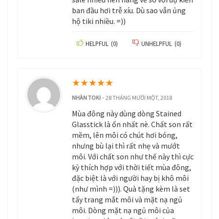
ban đầu hơi trễ xíu. Dù sao vẫn ủng
hộ tiki nhiều. =))
HELPFUL
(
0
)
UNHELPFUL
(
0
)
★
★
★
★
★
NHÀN TOKI
–
28 THÁNG MƯỜI MỘT, 2018
Mùa đông này dùng dòng Stained
Glasstick là ổn nhất nè. Chất son rất
mềm, lên môi có chút hơi bóng,
nhưng bù lại thì rất nhẹ và mướt
môi. Với chất son như thế này thì cực
kỳ thích hợp với thời tiết mùa đông,
đặc biệt là với người hay bị khô môi
(như mình =))). Quà tặng kèm là set
tẩy trang mắt môi và mặt nạ ngủ
môi. Dòng mặt nạ ngủ môi của