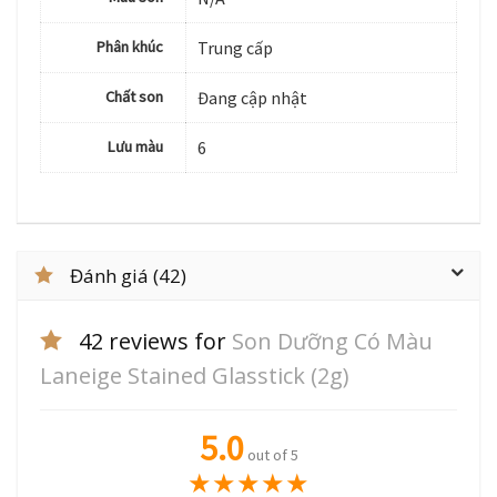
Phân khúc
Trung cấp
Chất son
Đang cập nhật
Lưu màu
6
Đánh giá (42)
42 reviews for
Son Dưỡng Có Màu
Laneige Stained Glasstick (2g)
5.0
out of 5
★
★
★
★
★