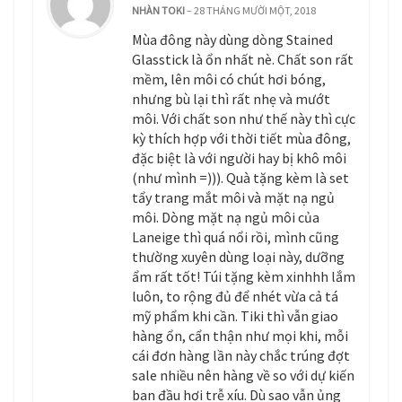
NHÀN TOKI
–
28 THÁNG MƯỜI MỘT, 2018
Mùa đông này dùng dòng Stained
Glasstick là ổn nhất nè. Chất son rất
mềm, lên môi có chút hơi bóng,
nhưng bù lại thì rất nhẹ và mướt
môi. Với chất son như thế này thì cực
kỳ thích hợp với thời tiết mùa đông,
đặc biệt là với người hay bị khô môi
(như mình =))). Quà tặng kèm là set
tẩy trang mắt môi và mặt nạ ngủ
môi. Dòng mặt nạ ngủ môi của
Laneige thì quá nổi rồi, mình cũng
thường xuyên dùng loại này, dưỡng
ẩm rất tốt! Túi tặng kèm xinhhh lắm
luôn, to rộng đủ để nhét vừa cả tá
mỹ phẩm khi cần. Tiki thì vẫn giao
hàng ổn, cẩn thận như mọi khi, mỗi
cái đơn hàng lần này chắc trúng đợt
sale nhiều nên hàng về so với dự kiến
ban đầu hơi trễ xíu. Dù sao vẫn ủng