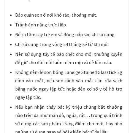
Bảo quản son ở nơi khô ráo, thoáng mát.
Tránh ánh nắng trực tiếp.
Để xa tầm tay trẻ em và đóng nắp sau khi sử dụng.
Chỉ sử dụng trong vòng 24 tháng kể từ khi mở.
Nên sử dụng tẩy tế bào chết cho môi thường xuyên
để giữ cho đôi môi luôn mềm mịn và dễ lên màu.
Không nên để son bóng Laneige Stained Glasstick 2g
dính vào mắt, nếu son dính vào mắt cần rửa sạch
bằng nước ngay lập tức hoặc đến cơ sở y tế hỗ trợ
ngay lập tức.
Nếu bạn nhận thấy bất kỳ triệu chứng bất thường
nào trên da như mẩn đỏ, ngứa, rát… trong quá trình
sử dụng các sản phẩm trang điểm cho môi, hãy nhớ
ngừng sử dụng ngay và hỏi ý kiến ​​bác sĩ da liễu.