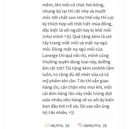
mềm, lên môi có chút hơi bóng,
nhưng bù lại thì rất nhẹ và mướt
môi. Với chất son như thế này thì cực
kỳ thích hợp với thời tiết mùa đông,
đặc biệt là với người hay bị khô môi
(như mình =))). Quà tặng kèm là set
tẩy trang mắt môi và mặt nạ ngủ
môi. Dòng mặt nạ ngủ môi của
Laneige thì quá nổi rồi, mình cũng
thường xuyên dùng loại này, dưỡng
ẩm rất tốt! Túi tặng kèm xinhhh lắm
luôn, to rộng đủ để nhét vừa cả tá
mỹ phẩm khi cần. Tiki thì vẫn giao
hàng ổn, cẩn thận như mọi khi, mỗi
cái đơn hàng lần này chắc trúng đợt
sale nhiều nên hàng về so với dự kiến
ban đầu hơi trễ xíu. Dù sao vẫn ủng
hộ tiki nhiều. =))
HELPFUL
(
0
)
UNHELPFUL
(
0
)