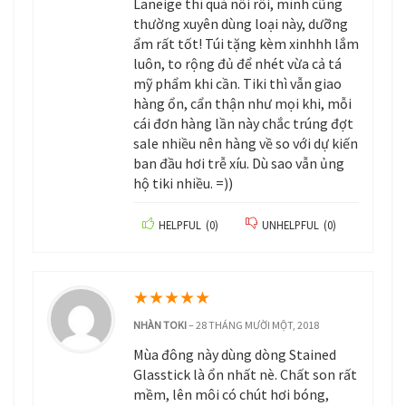
Laneige thì quá nổi rồi, mình cũng
thường xuyên dùng loại này, dưỡng
ẩm rất tốt! Túi tặng kèm xinhhh lắm
luôn, to rộng đủ để nhét vừa cả tá
mỹ phẩm khi cần. Tiki thì vẫn giao
hàng ổn, cẩn thận như mọi khi, mỗi
cái đơn hàng lần này chắc trúng đợt
sale nhiều nên hàng về so với dự kiến
ban đầu hơi trễ xíu. Dù sao vẫn ủng
hộ tiki nhiều. =))
HELPFUL
(
0
)
UNHELPFUL
(
0
)
★
★
★
★
★
NHÀN TOKI
–
28 THÁNG MƯỜI MỘT, 2018
Mùa đông này dùng dòng Stained
Glasstick là ổn nhất nè. Chất son rất
mềm, lên môi có chút hơi bóng,