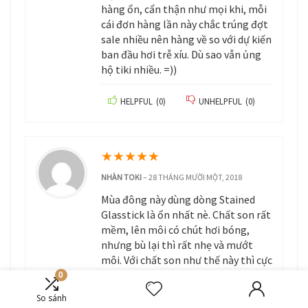
hàng ổn, cẩn thận như mọi khi, mỗi
cái đơn hàng lần này chắc trúng đợt
sale nhiều nên hàng về so với dự kiến
ban đầu hơi trễ xíu. Dù sao vẫn ủng
hộ tiki nhiều. =))
HELPFUL
(
0
)
UNHELPFUL
(
0
)
★
★
★
★
★
NHÀN TOKI
–
28 THÁNG MƯỜI MỘT, 2018
Mùa đông này dùng dòng Stained
Glasstick là ổn nhất nè. Chất son rất
mềm, lên môi có chút hơi bóng,
nhưng bù lại thì rất nhẹ và mướt
môi. Với chất son như thế này thì cực
kỳ thích hợp với thời tiết mùa đông,
0
đặc biệt là với người hay bị khô môi
So sánh
(như mình =))). Quà tặng kèm là set