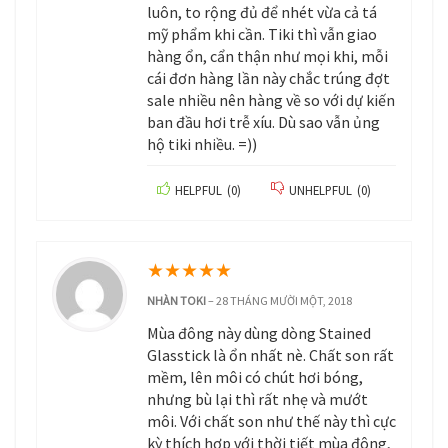
luôn, to rộng đủ để nhét vừa cả tá
mỹ phẩm khi cần. Tiki thì vẫn giao
hàng ổn, cẩn thận như mọi khi, mỗi
cái đơn hàng lần này chắc trúng đợt
sale nhiều nên hàng về so với dự kiến
ban đầu hơi trễ xíu. Dù sao vẫn ủng
hộ tiki nhiều. =))
HELPFUL
(
0
)
UNHELPFUL
(
0
)
★
★
★
★
★
NHÀN TOKI
–
28 THÁNG MƯỜI MỘT, 2018
Mùa đông này dùng dòng Stained
Glasstick là ổn nhất nè. Chất son rất
mềm, lên môi có chút hơi bóng,
nhưng bù lại thì rất nhẹ và mướt
môi. Với chất son như thế này thì cực
kỳ thích hợp với thời tiết mùa đông,