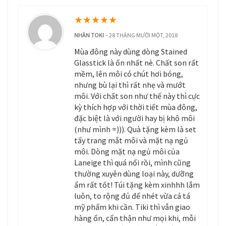
★
★
★
★
★
NHÀN TOKI
–
28 THÁNG MƯỜI MỘT, 2018
Mùa đông này dùng dòng Stained
Glasstick là ổn nhất nè. Chất son rất
mềm, lên môi có chút hơi bóng,
nhưng bù lại thì rất nhẹ và mướt
môi. Với chất son như thế này thì cực
kỳ thích hợp với thời tiết mùa đông,
đặc biệt là với người hay bị khô môi
(như mình =))). Quà tặng kèm là set
tẩy trang mắt môi và mặt nạ ngủ
môi. Dòng mặt nạ ngủ môi của
Laneige thì quá nổi rồi, mình cũng
thường xuyên dùng loại này, dưỡng
ẩm rất tốt! Túi tặng kèm xinhhh lắm
luôn, to rộng đủ để nhét vừa cả tá
mỹ phẩm khi cần. Tiki thì vẫn giao
hàng ổn, cẩn thận như mọi khi, mỗi