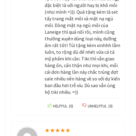
đặc biệt là với người hay bị khô môi
(như mình =))). Quà tặng kèm là set
tẩy trang mắt môi và mặt nạ ngủ
môi. Dòng mặt nạ ngủ môi của
Laneige thì quá nổi rồi, mình cũng
thường xuyên dùng loại này, dưỡng
ẩm rất tốt! Túi tặng kèm xinhhh lắm
luôn, to rộng đủ để nhét vừa cả tá
mỹ phẩm khi cần. Tiki thì vẫn giao
hàng ổn, cẩn thận như mọi khi, mỗi
cái đơn hàng lần này chắc trúng đợt
sale nhiều nên hàng về so với dự kiến
ban đầu hơi trễ xíu. Dù sao vẫn ủng
hộ tiki nhiều. =))
HELPFUL
(
0
)
UNHELPFUL
(
0
)
★
★
★
★
★