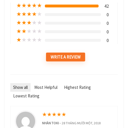
★
★
★
★
★
42
★
★
★
★
★
0
★
★
★
★
★
0
★
★
★
★
★
0
★
★
★
★
★
0
WRITE A REVIEW
Show all
Most Helpful
Highest Rating
Lowest Rating
★
★
★
★
★
NHÀN TOKI
–
28 THÁNG MƯỜI MỘT, 2018