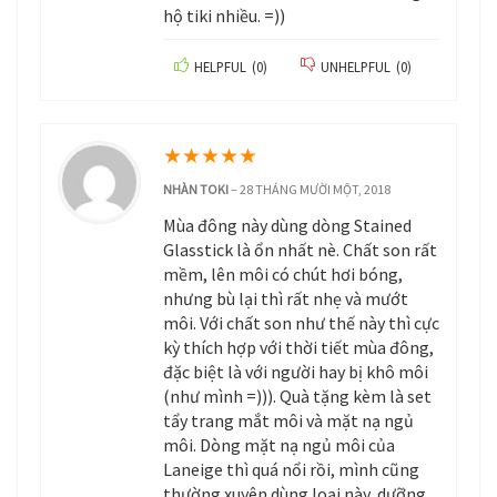
hộ tiki nhiều. =))
HELPFUL
(
0
)
UNHELPFUL
(
0
)
★
★
★
★
★
NHÀN TOKI
–
28 THÁNG MƯỜI MỘT, 2018
Mùa đông này dùng dòng Stained
Glasstick là ổn nhất nè. Chất son rất
mềm, lên môi có chút hơi bóng,
nhưng bù lại thì rất nhẹ và mướt
môi. Với chất son như thế này thì cực
kỳ thích hợp với thời tiết mùa đông,
đặc biệt là với người hay bị khô môi
(như mình =))). Quà tặng kèm là set
tẩy trang mắt môi và mặt nạ ngủ
môi. Dòng mặt nạ ngủ môi của
Laneige thì quá nổi rồi, mình cũng
thường xuyên dùng loại này, dưỡng