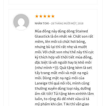
★
★
★
★
★
NHÀN TOKI
–
28 THÁNG MƯỜI MỘT, 2018
Mùa đông này dùng dòng Stained
Glasstick là ổn nhất nè. Chất son rất
mềm, lên môi có chút hơi bóng,
nhưng bù lại thì rất nhẹ và mướt
môi. Với chất son như thế này thì cực
kỳ thích hợp với thời tiết mùa đông,
đặc biệt là với người hay bị khô môi
(như mình =))). Quà tặng kèm là set
tẩy trang mắt môi và mặt nạ ngủ
môi. Dòng mặt nạ ngủ môi của
Laneige thì quá nổi rồi, mình cũng
thường xuyên dùng loại này, dưỡng
ẩm rất tốt! Túi tặng kèm xinhhh lắm
luôn, to rộng đủ để nhét vừa cả tá
mỹ phẩm khi cần. Tiki thì vẫn giao