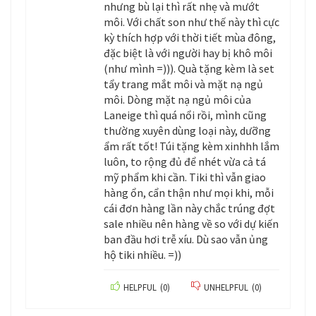
nhưng bù lại thì rất nhẹ và mướt
môi. Với chất son như thế này thì cực
kỳ thích hợp với thời tiết mùa đông,
đặc biệt là với người hay bị khô môi
(như mình =))). Quà tặng kèm là set
tẩy trang mắt môi và mặt nạ ngủ
môi. Dòng mặt nạ ngủ môi của
Laneige thì quá nổi rồi, mình cũng
thường xuyên dùng loại này, dưỡng
ẩm rất tốt! Túi tặng kèm xinhhh lắm
luôn, to rộng đủ để nhét vừa cả tá
mỹ phẩm khi cần. Tiki thì vẫn giao
hàng ổn, cẩn thận như mọi khi, mỗi
cái đơn hàng lần này chắc trúng đợt
sale nhiều nên hàng về so với dự kiến
ban đầu hơi trễ xíu. Dù sao vẫn ủng
hộ tiki nhiều. =))
HELPFUL
(
0
)
UNHELPFUL
(
0
)