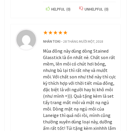
HELPFUL
(
0
)
UNHELPFUL
(
0
)
★
★
★
★
★
NHÀN TOKI
–
28 THÁNG MƯỜI MỘT, 2018
Mùa đông này dùng dòng Stained
Glasstick là ổn nhất nè. Chất son rất
mềm, lên môi có chút hơi bóng,
nhưng bù lại thì rất nhẹ và mướt
môi. Với chất son như thế này thì cực
kỳ thích hợp với thời tiết mùa đông,
đặc biệt là với người hay bị khô môi
(như mình =))). Quà tặng kèm là set
tẩy trang mắt môi và mặt nạ ngủ
môi. Dòng mặt nạ ngủ môi của
Laneige thì quá nổi rồi, mình cũng
thường xuyên dùng loại này, dưỡng
ẩm rất tốt! Túi tặng kèm xinhhh lắm