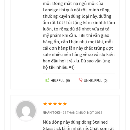
môi. Dòng mặt nạ ngủ môi của
Laneige thì quá nổi rồi, mình cũng
thường xuyên dùng loại này, dưỡng
ẩm rất tốt! Túi tặng kèm xinhhh lắm
luôn, to rộng đủ để nhét vừa cả tá
mỹ phẩm khi cần. Tiki thì vẫn giao
hàng ổn, cẩn thận như mọi khi, mỗi
cái đơn hàng lần này chắc trúng đợt
sale nhiều nên hàng về so với dự kiến
ban đầu hơi trễ xíu. Dù sao vẫn ủng
hộ tiki nhiều. =))
HELPFUL
(
0
)
UNHELPFUL
(
0
)
★
★
★
★
★
NHÀN TOKI
–
28 THÁNG MƯỜI MỘT, 2018
Mùa đông này dùng dòng Stained
Glasstick là ổn nhất nè. Chất son rất