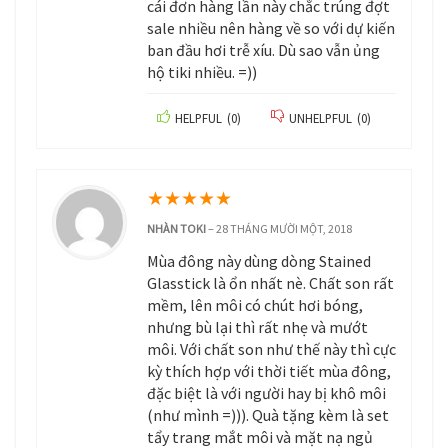
cái đơn hàng lần này chắc trúng đợt
sale nhiều nên hàng về so với dự kiến
ban đầu hơi trễ xíu. Dù sao vẫn ủng
hộ tiki nhiều. =))
HELPFUL
(
0
)
UNHELPFUL
(
0
)
★
★
★
★
★
NHÀN TOKI
–
28 THÁNG MƯỜI MỘT, 2018
Mùa đông này dùng dòng Stained
Glasstick là ổn nhất nè. Chất son rất
mềm, lên môi có chút hơi bóng,
nhưng bù lại thì rất nhẹ và mướt
môi. Với chất son như thế này thì cực
kỳ thích hợp với thời tiết mùa đông,
đặc biệt là với người hay bị khô môi
(như mình =))). Quà tặng kèm là set
tẩy trang mắt môi và mặt nạ ngủ