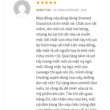
★
★
★
★
★
NHÀN TOKI
–
28 THÁNG MƯỜI MỘT, 2018
Mùa đông này dùng dòng Stained
Glasstick là ổn nhất nè. Chất son rất
mềm, lên môi có chút hơi bóng,
nhưng bù lại thì rất nhẹ và mướt
môi. Với chất son như thế này thì cực
kỳ thích hợp với thời tiết mùa đông,
đặc biệt là với người hay bị khô môi
(như mình =))). Quà tặng kèm là set
tẩy trang mắt môi và mặt nạ ngủ
môi. Dòng mặt nạ ngủ môi của
Laneige thì quá nổi rồi, mình cũng
thường xuyên dùng loại này, dưỡng
ẩm rất tốt! Túi tặng kèm xinhhh lắm
luôn, to rộng đủ để nhét vừa cả tá
mỹ phẩm khi cần. Tiki thì vẫn giao
hàng ổn, cẩn thận như mọi khi, mỗi
cái đơn hàng lần này chắc trúng đợt
sale nhiều nên hàng về so với dự kiến