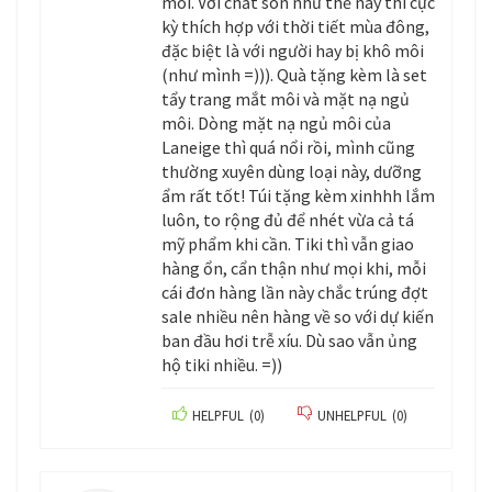
môi. Với chất son như thế này thì cực
kỳ thích hợp với thời tiết mùa đông,
đặc biệt là với người hay bị khô môi
(như mình =))). Quà tặng kèm là set
tẩy trang mắt môi và mặt nạ ngủ
môi. Dòng mặt nạ ngủ môi của
Laneige thì quá nổi rồi, mình cũng
thường xuyên dùng loại này, dưỡng
ẩm rất tốt! Túi tặng kèm xinhhh lắm
luôn, to rộng đủ để nhét vừa cả tá
mỹ phẩm khi cần. Tiki thì vẫn giao
hàng ổn, cẩn thận như mọi khi, mỗi
cái đơn hàng lần này chắc trúng đợt
sale nhiều nên hàng về so với dự kiến
ban đầu hơi trễ xíu. Dù sao vẫn ủng
hộ tiki nhiều. =))
HELPFUL
(
0
)
UNHELPFUL
(
0
)