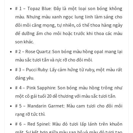
# 1 – Topaz Blue: Đây là một loại son bóng không
màu. Nhưng màu xanh ngọc lung linh làm sáng cho
đôi môi căng mọng, tự nhiên, có thể thoa hàng ngày
để dưỡng ẩm cho môi hoặc trước khi thoa các màu
son khác.
# 2 – Rose Quartz: Son bóng màu hồng opal mang lại
màu sắc tươi tắn và rực rỡ cho đôi môi.
# 3 – Pucci Ruby: Lấy cảm hứng từ ruby, một màu rất
đáng yêu.
# 4 – Pink Sapphire: Son bóng màu hồng trông như
một cô gái tuổi 20 dễ thương với màu sắc tươi tắn.
# 5 – Mandarin Garmet: Màu cam tươi cho đôi môi
rạng rỡ tức thì.
# 6 – Red Spinel: Màu đỏ tươi lấp lánh trên khuôn
mặt. Sự kết hợp giữa màu san hô và màu đỏ tươi tạo