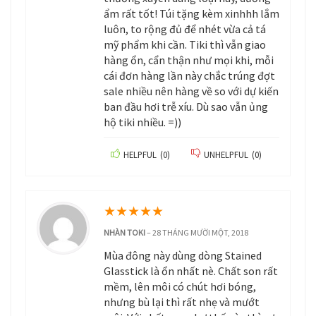
ẩm rất tốt! Túi tặng kèm xinhhh lắm
luôn, to rộng đủ để nhét vừa cả tá
mỹ phẩm khi cần. Tiki thì vẫn giao
hàng ổn, cẩn thận như mọi khi, mỗi
cái đơn hàng lần này chắc trúng đợt
sale nhiều nên hàng về so với dự kiến
ban đầu hơi trễ xíu. Dù sao vẫn ủng
hộ tiki nhiều. =))
HELPFUL
(
0
)
UNHELPFUL
(
0
)
★
★
★
★
★
NHÀN TOKI
–
28 THÁNG MƯỜI MỘT, 2018
Mùa đông này dùng dòng Stained
Glasstick là ổn nhất nè. Chất son rất
mềm, lên môi có chút hơi bóng,
nhưng bù lại thì rất nhẹ và mướt