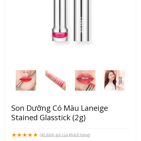
Son Dưỡng Có Màu Laneige
Stained Glasstick (2g)
★
★
★
★
★
(
42
đánh giá của khách hàng)