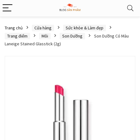
Trang chủ
Cửa hàng
Sức khỏe & Làm đẹp
Trang điểm
Môi
Son Dưỡng
Son Dưỡng Có Màu
Laneige Stained Glasstick (2g)