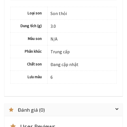
Loại son
Son thỏi
Dung tích (g)
3.0
Màu son
N/A
Phân khúc
Trung cấp
Chất son
Đang cập nhật
Lưu màu
6
Đánh giá (0)
User Reviews