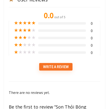
0.0
out of 5
★
★
★
★
★
0
★
★
★
★
★
0
★
★
★
★
★
0
★
★
★
★
★
0
★
★
★
★
★
0
WRITE A REVIEW
There are no reviews yet.
Be the first to review “Son Thỏi Bóng