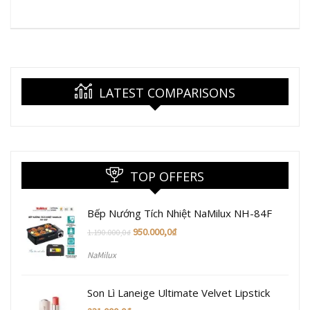
LATEST COMPARISONS
TOP OFFERS
Bếp Nướng Tích Nhiệt NaMilux NH-84F
950.000,0
₫
1.190.000,0
₫
NaMilux
Son Lì Laneige Ultimate Velvet Lipstick