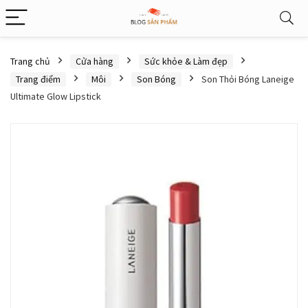
Trang chủ
Cửa hàng
Sức khỏe & Làm đẹp
Trang điểm
Môi
Son Bóng
Son Thỏi Bóng Laneige
Ultimate Glow Lipstick