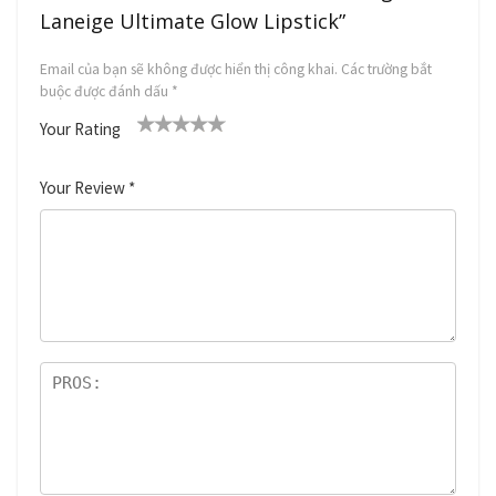
Laneige Ultimate Glow Lipstick”
Email của bạn sẽ không được hiển thị công khai.
Các trường bắt
buộc được đánh dấu
*
Your Rating
1
2
3
4
5
Your Review
*