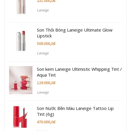
231.000,0
₫
Laneige
Son Thỏi Bóng Laneige Ultimate Glow
Lipstick
509.000,0
₫
Laneige
Son kem Laneige Ultimistic Whipping Tint /
Aqua Tint
129.000,0
₫
Laneige
Son Nước Bền Màu Laneige Tattoo Lip
Tint (6g)
470.000,0
₫