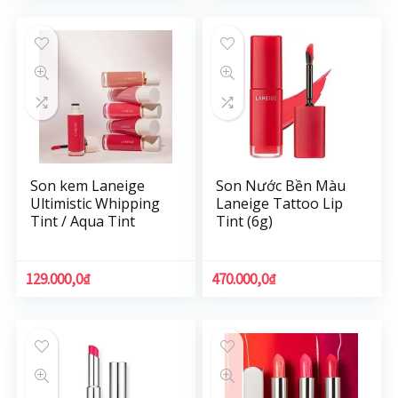
Son kem Laneige
Son Nước Bền Màu
Ultimistic Whipping
Laneige Tattoo Lip
Tint / Aqua Tint
Tint (6g)
129.000,0
₫
470.000,0
₫