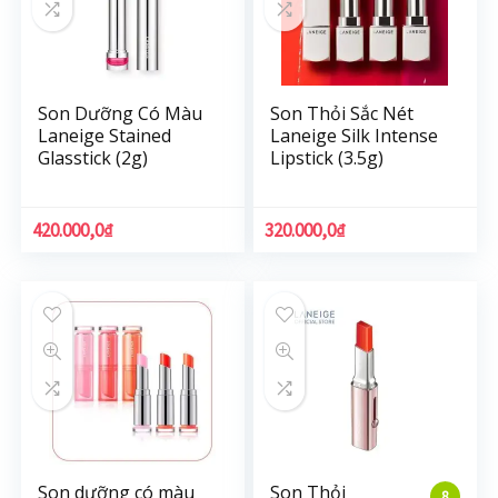
Son Dưỡng Có Màu
Son Thỏi Sắc Nét
Laneige Stained
Laneige Silk Intense
Glasstick (2g)
Lipstick (3.5g)
420.000,0
₫
320.000,0
₫
Son dưỡng có màu
Son Thỏi
8