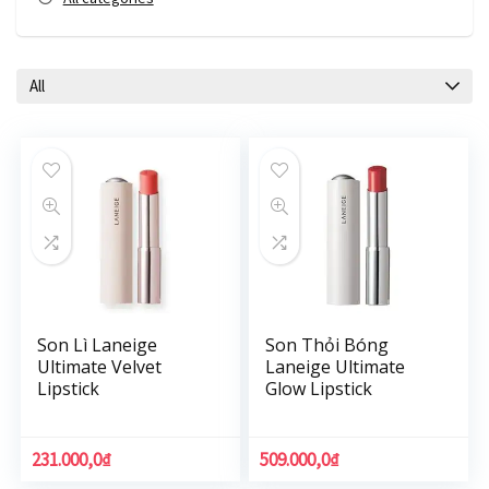
All
Son Lì Laneige
Son Thỏi Bóng
Ultimate Velvet
Laneige Ultimate
Lipstick
Glow Lipstick
231.000,0
₫
509.000,0
₫