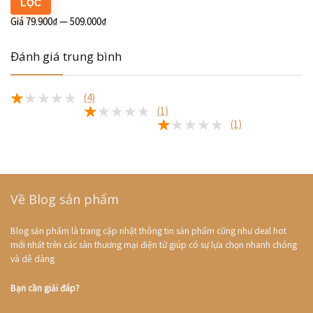
LỌC
Giá
79.900₫
—
509.000₫
Đánh giá trung bình
(4)
(1)
★
★
★
★
★
(1)
★
★
★
★
★
★
★
★
★
★
Về Blog sản phẩm
Blog sản phẩm là trang cập nhật thông tin sản phẩm cũng như deal hot
mới nhất trên các sàn thương mại điện tử giúp có sự lựa chọn nhanh chóng
và dễ dàng
Bạn cần giải đáp?