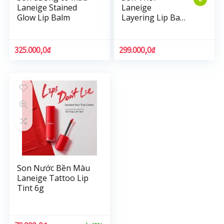
Laneige Stained
Laneige
Glow Lip Balm
Layering Lip Bar
6 Màu Chuyển
Sắc 1.9g
325.000,0
₫
299.000,0
₫
Son Nước Bền Màu
Laneige Tattoo Lip
Tint 6g