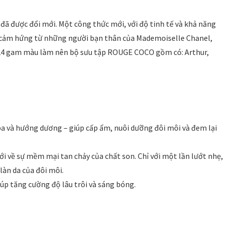
ã được đổi mới. Một công thức mới, với độ tinh tế và khả năng
y cảm hứng từ những người bạn thân của Mademoiselle Chanel,
. 24 gam màu làm nên bộ sưu tập ROUGE COCO gồm có: Arthur,
oba và hướng dương – giúp cấp ẩm, nuôi dưỡng đôi môi và đem lại
ới về sự mềm mại tan chảy của chất son. Chỉ với một lần lướt nhẹ,
làn da của đôi môi.
iúp tăng cường độ lâu trôi và sáng bóng.