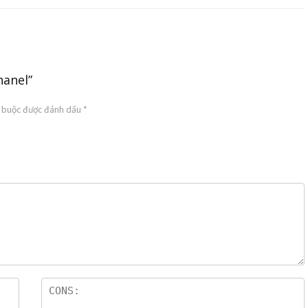
hanel”
t buộc được đánh dấu
*