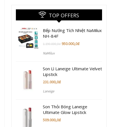
TOP OFFERS
Bếp Nướng Tích Nhiệt NaMilux
NH-84F
950.000,0
₫
1.190.000,0
₫
NaMilux
Son Lì Laneige Ultimate Velvet
Lipstick
231.000,0
₫
Laneige
Son Thỏi Bóng Laneige
Ultimate Glow Lipstick
509.000,0
₫