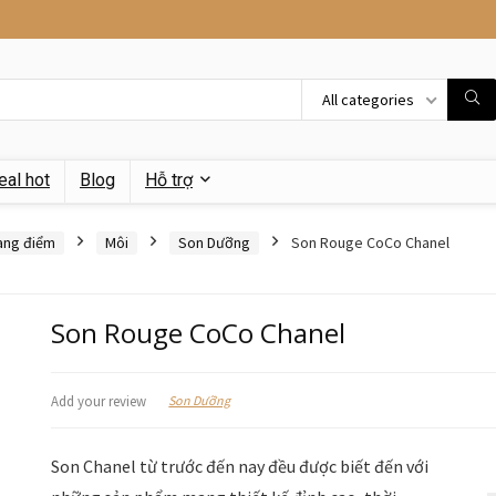
All categories
eal hot
Blog
Hỗ trợ
ang điểm
Môi
Son Dưỡng
Son Rouge CoCo Chanel
Son Rouge CoCo Chanel
Son Dưỡng
Add your review
Son Chanel từ trước đến nay đều được biết đến với