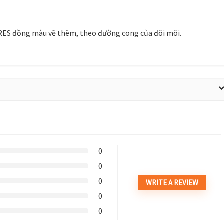
ES đồng màu vẽ thêm, theo đường cong của đôi môi.
0
0
0
WRITE A REVIEW
0
0