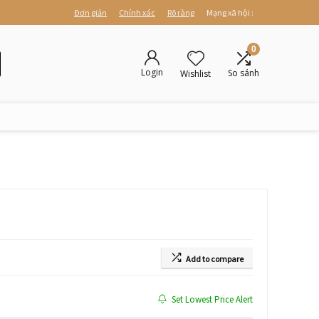
Đơn giản
Chính xác
Rõ ràng
Mạng xã hội :
0
Login
So sánh
Wishlist
Add to compare
Set Lowest Price Alert