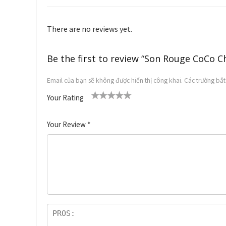
There are no reviews yet.
Be the first to review “Son Rouge CoCo C
Email của bạn sẽ không được hiển thị công khai.
Các trường bắ
Your Rating
1
2
3
4
5
Your Review
*