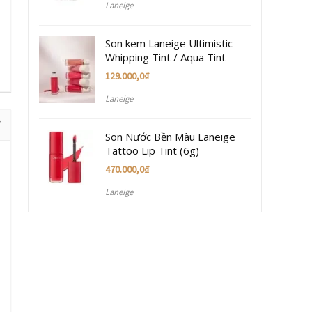
Laneige
Son kem Laneige Ultimistic
Whipping Tint / Aqua Tint
129.000,0
₫
Laneige
Son Nước Bền Màu Laneige
Tattoo Lip Tint (6g)
470.000,0
₫
Laneige