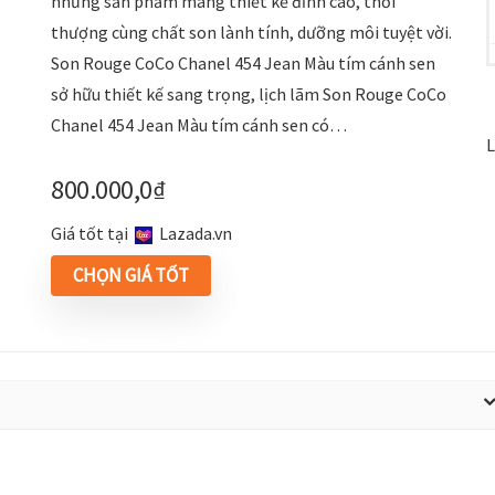
những sản phẩm mang thiết kế đỉnh cao, thời
thượng cùng chất son lành tính, dưỡng môi tuyệt vời.
Son Rouge CoCo Chanel 454 Jean Màu tím cánh sen
sở hữu thiết kế sang trọng, lịch lãm Son Rouge CoCo
Chanel 454 Jean Màu tím cánh sen có…
L
800.000,0
₫
Giá tốt tại
lazada.vn
CHỌN GIÁ TỐT