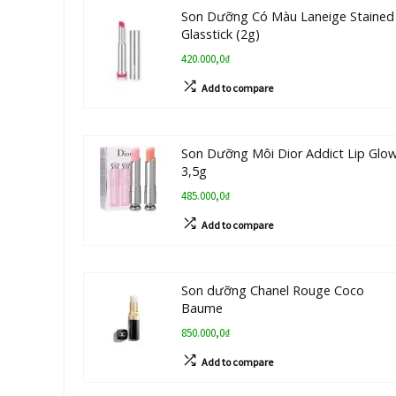
Son Dưỡng Có Màu Laneige Stained
Glasstick (2g)
420.000,0₫
Add to compare
Son Dưỡng Môi Dior Addict Lip Glo
3,5g
485.000,0₫
Add to compare
Son dưỡng Chanel Rouge Coco
Baume
850.000,0₫
Add to compare