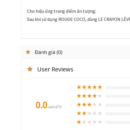
Cho hiệu ứng trang điểm ấn tượng:
Sau khi sử dụng ROUGE COCO, dùng LE CRAYON LÈVR
Đánh giá (0)
User Reviews
★
★
★
★
★
★
★
★
★
★
0.0
★
★
★
★
★
out of 5
★
★
★
★
★
★
★
★
★
★