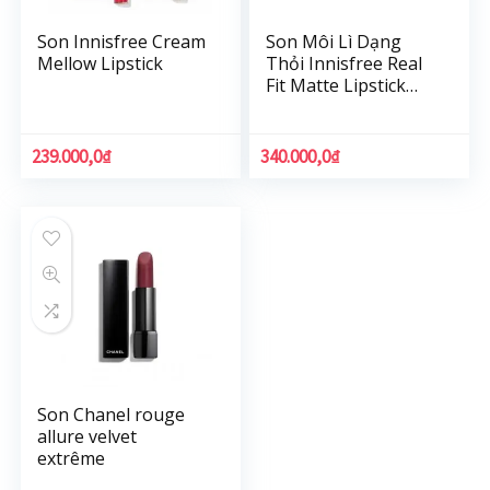
Son Innisfree Cream
Son Môi Lì Dạng
Mellow Lipstick
Thỏi Innisfree Real
Fit Matte Lipstick
3.6G
239.000,0
₫
340.000,0
₫
Son Chanel rouge
allure velvet
extrême