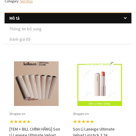
Category:
Son thỏi
Mô tả
Thông tin bổ sung
Đánh giá (0)
Shopee.vn
Shopee.vn
★★★★★
★★★★★
[TEM + BILL CHÍNH HÃNG] Son
Son Lì Laneige Ultimate
Lì Laneige Ultimate Velvet
Velvet Lipstick 3.2g