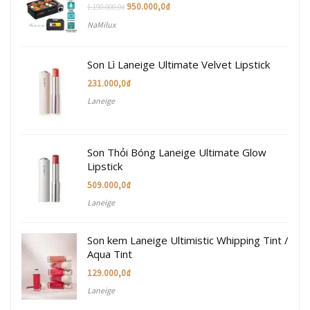
950.000,0
₫
1.190.000,0
₫
NaMilux
Son Lì Laneige Ultimate Velvet Lipstick
231.000,0
₫
Laneige
Son Thỏi Bóng Laneige Ultimate Glow
Lipstick
509.000,0
₫
Laneige
Son kem Laneige Ultimistic Whipping Tint /
Aqua Tint
129.000,0
₫
Laneige