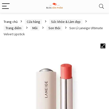
Trang chủ
Cửa hàng
Sức khỏe & Làm đẹp
Trang điểm
Môi
Son thỏi
Son Lì Laneige Ultimate
Velvet Lipstick