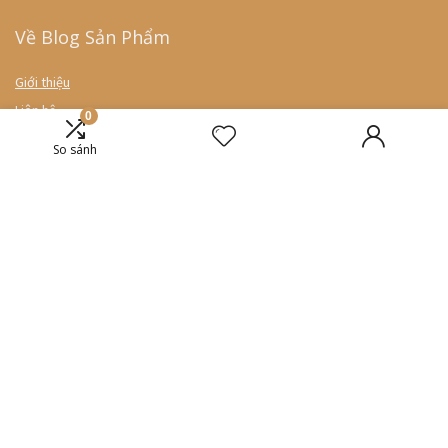
Về Blog Sản Phẩm
Giới thiệu
Liên hệ
0
Deal hot
So sánh
So sánh giá
Coupon
Chính sách Blog sản phẩm
Chính sách bảo mật
Điều khoản sử dụng
Miễn trừ trách nhiệm