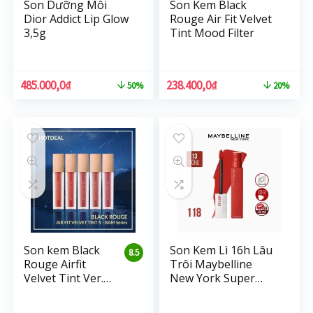
Son Dưỡng Môi
Son Kem Black
Dior Addict Lip Glow
Rouge Air Fit Velvet
3,5g
Tint Mood Filter
485.000,0
₫
238.400,0
₫
50%
20%
Son kem Black
Son Kem Lì 16h Lâu
8.5
Rouge Airfit
Trôi Maybelline
Velvet Tint Ver.5
New York Super
BAM
Stay Matte Ink
Lipstick 5ml