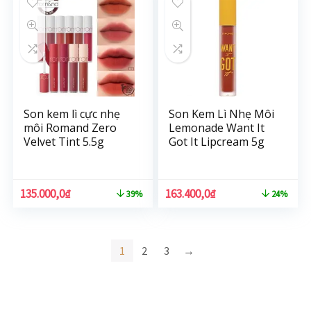
Son kem lì cực nhẹ
Son Kem Lì Nhẹ Môi
môi Romand Zero
Lemonade Want It
Velvet Tint 5.5g
Got It Lipcream 5g
135.000,0
₫
163.400,0
₫
39%
24%
1
2
3
→