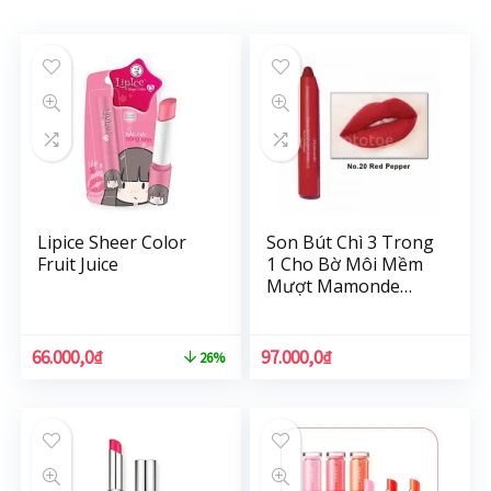
Lipice Sheer Color
Son Bút Chì 3 Trong
Fruit Juice
1 Cho Bờ Môi Mềm
Mượt Mamonde
Creamy Tint Color
Balm Intense (2.5g)
66.000,0
₫
97.000,0
₫
26%