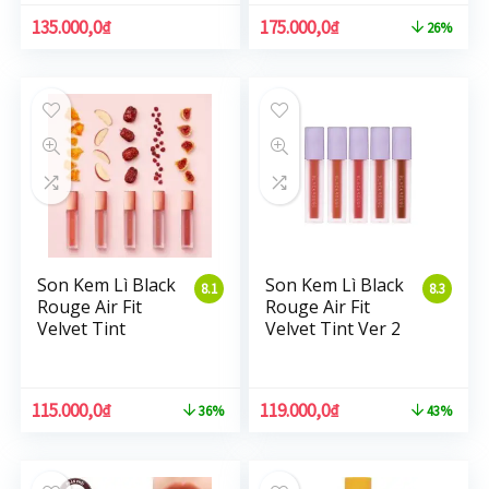
135.000,0
₫
175.000,0
₫
26%
Son Kem Lì Black
Son Kem Lì Black
8.1
8.3
Rouge Air Fit
Rouge Air Fit
Velvet Tint
Velvet Tint Ver 2
115.000,0
₫
119.000,0
₫
36%
43%