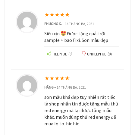
★
★
★
★
★
PHƯƠNG K.
–
14 THÁNG BA, 2021
Siêu xịn
Được tặng quá trời
sample + bao lì xì. Son màu đẹp
HELPFUL
(
0
)
UNHELPFUL
(
0
)
★
★
★
★
★
HẰNG
–
14 THÁNG BA, 2021
son màu khá đẹp tuy nhiên rất tiếc
là shop nhắn tin được tặng mẫu thử
red energy mà lại được tặng mẫu
khác. muốn dùng thử red energy để
mua lọ to. hic hic