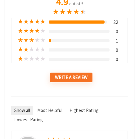
4.9
out of 5
★
★
★
★
★
★
★
★
★
★
22
★
★
★
★
★
0
★
★
★
★
★
1
★
★
★
★
★
0
★
★
★
★
★
0
WRITE A REVIEW
Show all
Most Helpful
Highest Rating
Lowest Rating