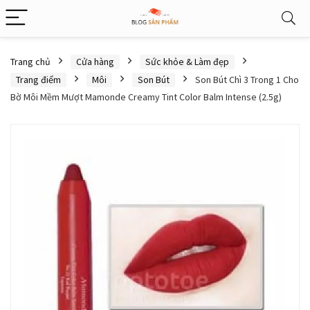
Trang chủ
Cửa hàng
Sức khỏe & Làm đẹp
Trang điểm
Môi
Son Bút
Son Bút Chì 3 Trong 1 Cho
Bờ Môi Mềm Mượt Mamonde Creamy Tint Color Balm Intense (2.5g)