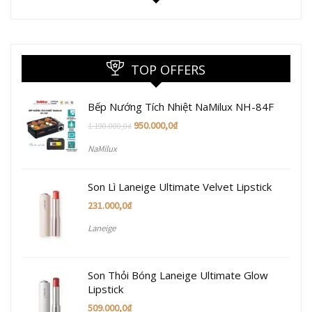
TOP OFFERS
Bếp Nướng Tích Nhiệt NaMilux NH-84F
950.000,0
₫
1.190.000,0
₫
NaMilux
Son Lì Laneige Ultimate Velvet Lipstick
231.000,0
₫
Laneige
Son Thỏi Bóng Laneige Ultimate Glow
Lipstick
509.000,0
₫