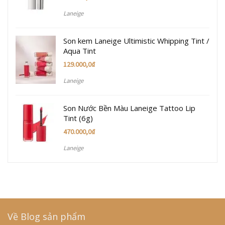
Laneige
Son kem Laneige Ultimistic Whipping Tint /
Aqua Tint
129.000,0
₫
Laneige
Son Nước Bền Màu Laneige Tattoo Lip
Tint (6g)
470.000,0
₫
Laneige
Về Blog sản phẩm