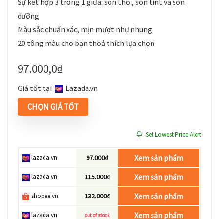
Sự kết hợp 3 trong 1 giữa: son thỏi, son tint và son
dưỡng
Màu sắc chuẩn xác, mịn mượt như nhung
20 tông màu cho bạn thoả thích lựa chọn
97.000,0
₫
Giá tốt tại
lazada.vn
CHỌN GIÁ TỐT
Set Lowest Price Alert
Xem sản phẩm
lazada.vn
97.000₫
Xem sản phẩm
lazada.vn
115.000₫
Xem sản phẩm
shopee.vn
132.000₫
Xem sản phẩm
lazada.vn
out of stock