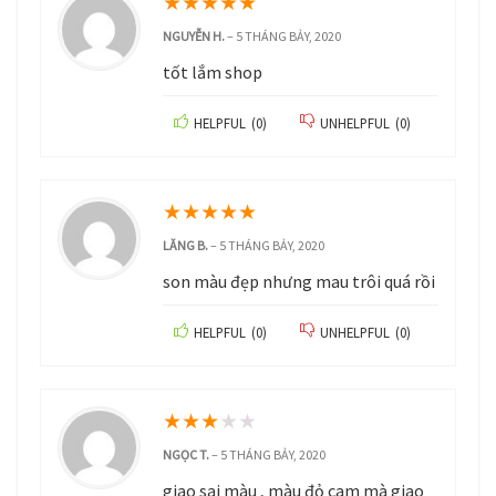
★
★
★
★
★
NGUYỄN H.
–
5 THÁNG BẢY, 2020
tốt lắm shop
HELPFUL
(
0
)
UNHELPFUL
(
0
)
★
★
★
★
★
LĂNG B.
–
5 THÁNG BẢY, 2020
son màu đẹp nhưng mau trôi quá rồi
HELPFUL
(
0
)
UNHELPFUL
(
0
)
★
★
★
★
★
NGỌC T.
–
5 THÁNG BẢY, 2020
giao sai màu , màu đỏ cam mà giao