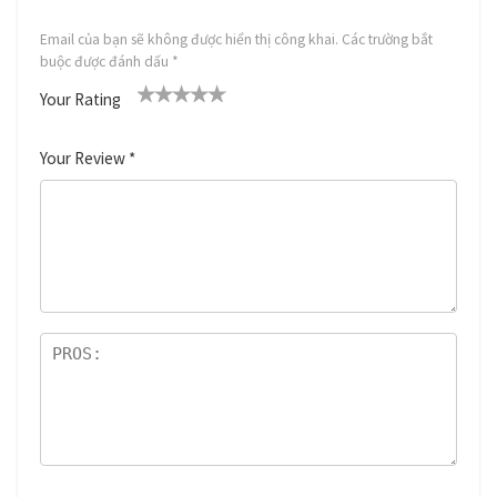
Email của bạn sẽ không được hiển thị công khai.
Các trường bắt
buộc được đánh dấu
*
Your Rating
1
2
3
4
5
Your Review
*