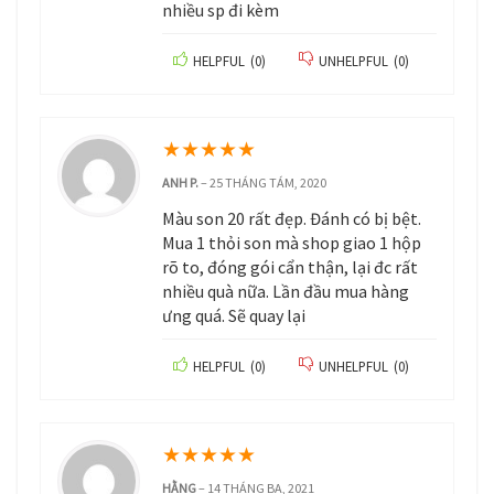
nhiều sp đi kèm
HELPFUL
(
0
)
UNHELPFUL
(
0
)
★
★
★
★
★
ANH P.
–
25 THÁNG TÁM, 2020
Màu son 20 rất đẹp. Đánh có bị bệt.
Mua 1 thỏi son mà shop giao 1 hộp
rõ to, đóng gói cẩn thận, lại đc rất
nhiều quà nữa. Lần đầu mua hàng
ưng quá. Sẽ quay lại
HELPFUL
(
0
)
UNHELPFUL
(
0
)
★
★
★
★
★
HẰNG
–
14 THÁNG BA, 2021