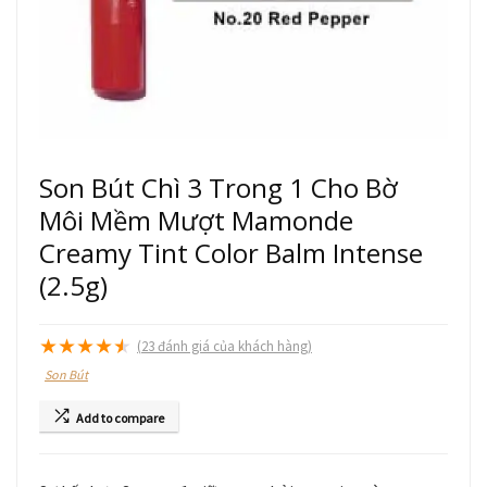
Son Bút Chì 3 Trong 1 Cho Bờ
Môi Mềm Mượt Mamonde
Creamy Tint Color Balm Intense
(2.5g)
★
★
★
★
★
(
23
đánh giá của khách hàng)
Son Bút
Add to compare