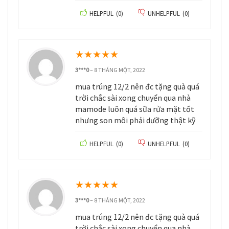
HELPFUL
(
0
)
UNHELPFUL
(
0
)
★
★
★
★
★
3***0
–
8 THÁNG MỘT, 2022
mua trúng 12/2 nên đc tặng quà quá
trời chắc sài xong chuyển qua nhà
mamode luôn quá sữa rửa mặt tốt
nhưng son môi phải dưỡng thật kỹ
HELPFUL
(
0
)
UNHELPFUL
(
0
)
★
★
★
★
★
3***0
–
8 THÁNG MỘT, 2022
mua trúng 12/2 nên đc tặng quà quá
trời chắc sài xong chuyển qua nhà