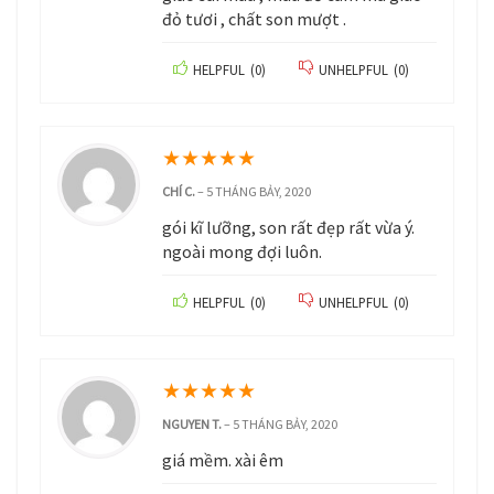
đỏ tươi , chất son mượt .
HELPFUL
(
0
)
UNHELPFUL
(
0
)
★
★
★
★
★
CHÍ C.
–
5 THÁNG BẢY, 2020
gói kĩ lưỡng, son rất đẹp rất vừa ý.
ngoài mong đợi luôn.
HELPFUL
(
0
)
UNHELPFUL
(
0
)
★
★
★
★
★
NGUYEN T.
–
5 THÁNG BẢY, 2020
giá mềm. xài êm