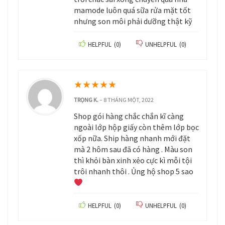
mamode luôn quá sữa rửa mặt tốt
nhưng son môi phải dưỡng thật kỹ
HELPFUL
(
0
)
UNHELPFUL
(
0
)
★
★
★
★
★
TRỌNG K.
–
8 THÁNG MỘT, 2022
Shop gói hàng chắc chắn kĩ càng
ngoài lớp hộp giấy còn thêm lớp bọc
xốp nữa. Ship hàng nhanh mới đặt
mà 2 hôm sau đã có hàng . Màu son
thì khỏi bàn xinh xẻo cực kì mỗi tội
trôi nhanh thôi . Ủng hộ shop 5 sao
HELPFUL
(
0
)
UNHELPFUL
(
0
)