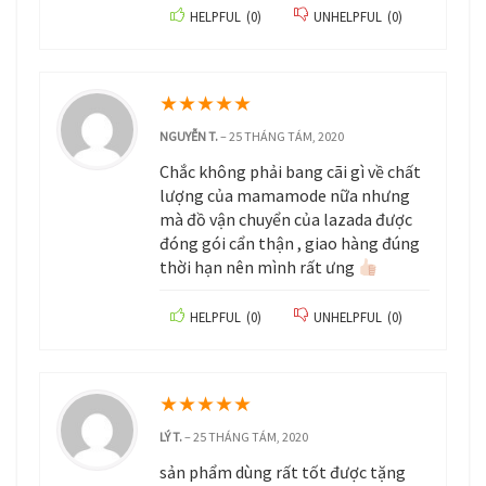
HELPFUL
(
0
)
UNHELPFUL
(
0
)
★
★
★
★
★
NGUYỄN T.
–
25 THÁNG TÁM, 2020
Chắc không phải bang cãi gì về chất
lượng của mamamode nữa nhưng
mà đồ vận chuyển của lazada được
đóng gói cẩn thận , giao hàng đúng
thời hạn nên mình rất ưng
HELPFUL
(
0
)
UNHELPFUL
(
0
)
★
★
★
★
★
LÝ T.
–
25 THÁNG TÁM, 2020
sản phẩm dùng rất tốt được tặng