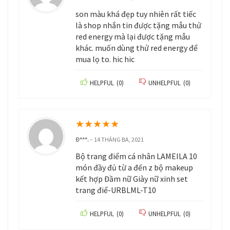
son màu khá đẹp tuy nhiên rất tiếc
là shop nhắn tin được tặng mẫu thử
red energy mà lại được tặng mẫu
khác. muốn dùng thử red energy để
mua lọ to. hic hic
HELPFUL
(
0
)
UNHELPFUL
(
0
)
★
★
★
★
★
Đ***.
–
14 THÁNG BA, 2021
Bộ trang điểm cá nhân LAMEILA 10
món đầy đủ từ a đến z bộ makeup
kết hợp Đầm nữ Giày nữ xinh set
trang điể-URBLML-T10
HELPFUL
(
0
)
UNHELPFUL
(
0
)