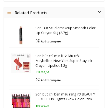
Related Products
Son Bút Studiomakeup Smooth Color
Lip Crayon SLJ (2.7g)
Add to compare
Son bút chì mịn lì 8h lâu trôi
Maybelline New York Super Stay Ink
Crayon Lipstick 1.2g
158.000,0₫
Add to compare
Son bút chì bền màu rạng rỡ BEAUTY
PEOPLE Lip Tights Glow Color Stick
490.000,0₫