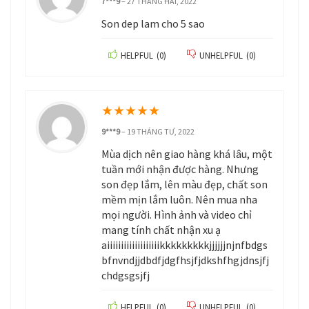
7***9
–
27 THÁNG HAI, 2022
Son dep lam cho 5 sao
HELPFUL
(
0
)
UNHELPFUL
(
0
)
★
★
★
★
★
9***9
–
19 THÁNG TƯ, 2022
Mùa dịch nên giao hàng khá lâu, một
tuần mới nhận được hàng. Nhưng
son đẹp lắm, lên màu đẹp, chất son
mềm mịn lắm luôn. Nên mua nha
mọi người. Hình ảnh và video chỉ
mang tính chất nhận xu ạ
aiiiiiiiiiiiiiiiiiiikkkkkkkkkjjjjjjnjnfbdgs
bfnvndjjdbdfjdgfhsjfjdkshfhgjdnsjfj
chdgsgsjfj
HELPFUL
(
0
)
UNHELPFUL
(
0
)