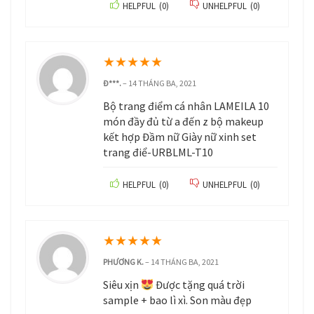
HELPFUL
(
0
)
UNHELPFUL
(
0
)
★
★
★
★
★
Đ***.
–
14 THÁNG BA, 2021
Bộ trang điểm cá nhân LAMEILA 10
món đầy đủ từ a đến z bộ makeup
kết hợp Đầm nữ Giày nữ xinh set
trang điể-URBLML-T10
HELPFUL
(
0
)
UNHELPFUL
(
0
)
★
★
★
★
★
PHƯƠNG K.
–
14 THÁNG BA, 2021
Siêu xịn
Được tặng quá trời
sample + bao lì xì. Son màu đẹp