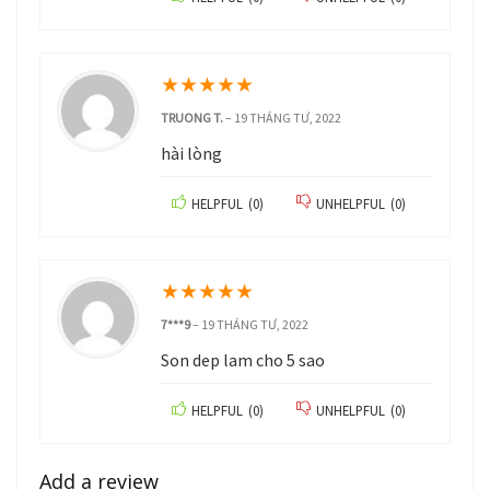
★
★
★
★
★
TRUONG T.
–
19 THÁNG TƯ, 2022
hài lòng
HELPFUL
(
0
)
UNHELPFUL
(
0
)
★
★
★
★
★
7***9
–
19 THÁNG TƯ, 2022
Son dep lam cho 5 sao
HELPFUL
(
0
)
UNHELPFUL
(
0
)
Add a review