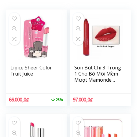
Lipice Sheer Color
Son Bút Chì 3 Trong
Fruit Juice
1 Cho Bờ Môi Mềm
Mượt Mamonde
Creamy Tint Color
Balm Intense (2.5g)
66.000,0
₫
97.000,0
₫
26%