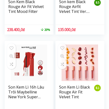
Son Kem Black
Son kem Black
8.5
Rouge Air Fit Velvet
Rouge Airfit
Tint Mood Filter
Velvet Tint Ver.5
BAM
238.400,0
₫
135.000,0
₫
20%
Son Kem Lì 16h Lâu
Son Kem Lì Black
8.1
Trôi Maybelline
Rouge Air Fit
New York Super
Velvet Tint
Stay Matte Ink
Lipstick 5ml