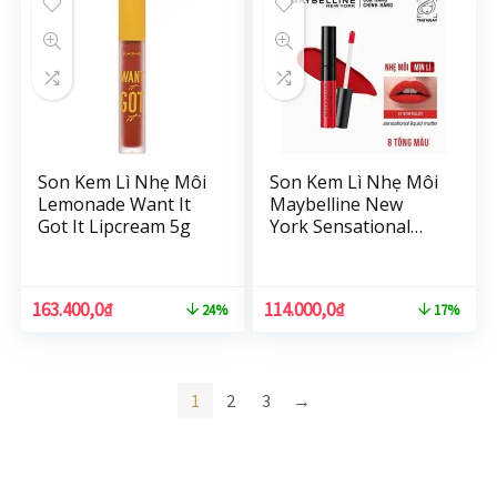
Son Kem Lì Nhẹ Môi
Son Kem Lì Nhẹ Môi
Lemonade Want It
Maybelline New
Got It Lipcream 5g
York Sensational
Liquid Matte Lipstick
7ml
163.400,0
₫
114.000,0
₫
24%
17%
1
2
3
→