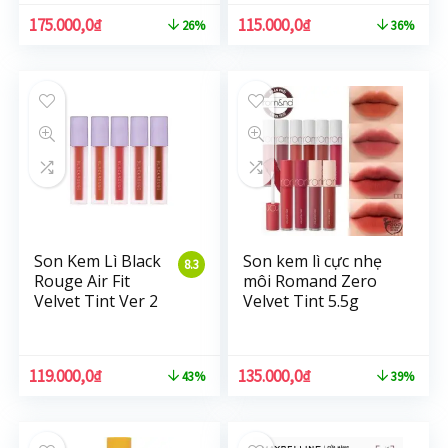
175.000,0
₫
115.000,0
₫
26%
36%
Son Kem Lì Black
Son kem lì cực nhẹ
8.3
Rouge Air Fit
môi Romand Zero
Velvet Tint Ver 2
Velvet Tint 5.5g
119.000,0
₫
135.000,0
₫
43%
39%