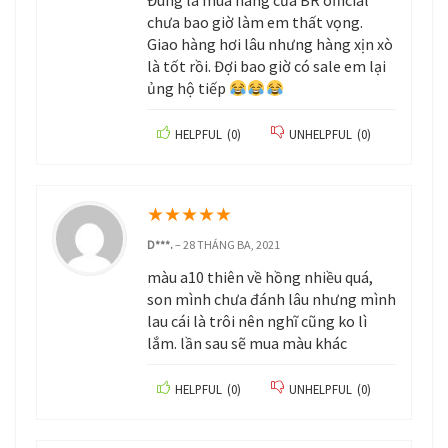
Đúng là mua hàng của BR official
chưa bao giờ làm em thất vọng.
Giao hàng hơi lâu nhưng hàng xịn xò
là tốt rồi. Đợi bao giờ có sale em lại
ủng hộ tiếp
HELPFUL
(
0
)
UNHELPFUL
(
0
)
★
★
★
★
★
D***.
–
28 THÁNG BA, 2021
màu a10 thiên về hồng nhiều quá,
son mình chưa đánh lâu nhưng mình
lau cái là trôi nên nghĩ cũng ko lì
lắm. lần sau sẽ mua màu khác
HELPFUL
(
0
)
UNHELPFUL
(
0
)