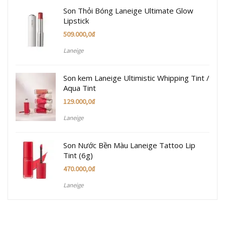
Son Thỏi Bóng Laneige Ultimate Glow
Lipstick
509.000,0
₫
Laneige
Son kem Laneige Ultimistic Whipping Tint /
Aqua Tint
129.000,0
₫
Laneige
Son Nước Bền Màu Laneige Tattoo Lip
Tint (6g)
470.000,0
₫
Laneige