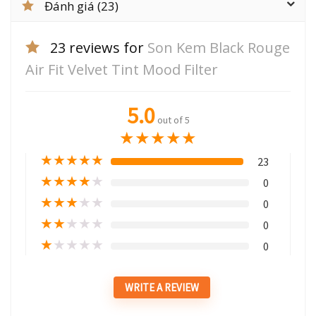
Đánh giá (23)
23 reviews for
Son Kem Black Rouge
Air Fit Velvet Tint Mood Filter
5.0
out of 5
★
★
★
★
★
★
★
★
★
★
23
★
★
★
★
★
0
★
★
★
★
★
0
★
★
★
★
★
0
★
★
★
★
★
0
WRITE A REVIEW