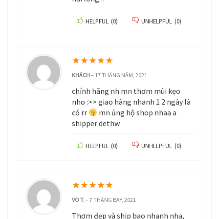
HELPFUL
(
0
)
UNHELPFUL
(
0
)
★
★
★
★
★
KHÁCH
–
17 THÁNG NĂM, 2021
chính hãng nh mn thơm mùi kẹo
nho :>> giao hàng nhanh 1 2 ngày là
có rr
mn ủng hộ shop nhaa a
shipper dethw
HELPFUL
(
0
)
UNHELPFUL
(
0
)
★
★
★
★
★
VO T.
–
7 THÁNG BẢY, 2021
Thơm đẹp và ship bao nhanh nha,