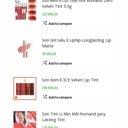
Son kem lì cực nhẹ môi Romand Zero
Velvet Tint 5.5g
135.000,0₫
Add to compare
Son tint siêu lì Liphip Longlasting Lip
Matte
99.000,0₫
Add to compare
Son Kem lì 3CE Velvet Lip Tint
190.000,0₫
Add to compare
Son Tint Lì Mịn Môi Romand Juicy
Lasting Tint
125.000,0₫