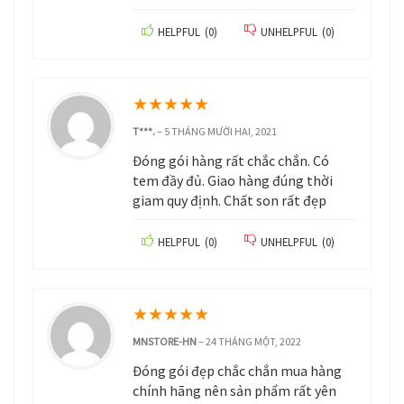
HELPFUL
(
0
)
UNHELPFUL
(
0
)
★
★
★
★
★
T***.
–
5 THÁNG MƯỜI HAI, 2021
Đóng gói hàng rất chắc chắn. Có
tem đầy đủ. Giao hàng đúng thời
giam quy định. Chất son rất đẹp
HELPFUL
(
0
)
UNHELPFUL
(
0
)
★
★
★
★
★
MNSTORE-HN
–
24 THÁNG MỘT, 2022
Đóng gói đẹp chắc chắn mua hàng
chính hãng nên sản phẩm rất yên