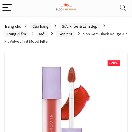
Trang chủ
Cửa hàng
Sức khỏe & Làm đẹp
Trang điểm
Môi
Son tint
Son Kem Black Rouge Air
Fit Velvet Tint Mood Filter
- 20%