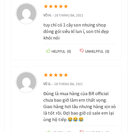
★
★
★
★
★
VÕ H.
–
28 THÁNG BA, 2021
tuy chỉ có 1 cây son nhưng shop
đóng gói siêu kĩ lun í, son thì đẹp
khỏi nói
HELPFUL
(
0
)
UNHELPFUL
(
0
)
★
★
★
★
★
VŨ G.
–
28 THÁNG BA, 2021
Đúng là mua hàng của BR official
chưa bao giờ làm em thất vọng.
Giao hàng hơi lâu nhưng hàng xịn xò
là tốt rồi. Đợi bao giờ có sale em lại
ủng hộ tiếp