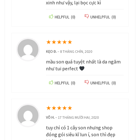
xinh như vậy, lại bọc cực kì
HELPFUL
(
0
)
UNHELPFUL
(
0
)
★
★
★
★
★
KẸO Đ.
–
8 THÁNG CHÍN, 2020
mầu son quá tuyệt nhất là da ngăm
như tui perfect
HELPFUL
(
0
)
UNHELPFUL
(
0
)
★
★
★
★
★
VÕ H.
–
17 THÁNG MƯỜI HAI, 2020
tuy chỉ có 1 cây son nhưng shop
đóng gói siêu kĩ lun í, son thì đẹp