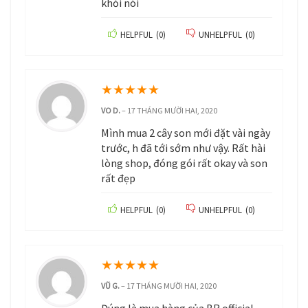
khỏi nói
HELPFUL
(
0
)
UNHELPFUL
(
0
)
★
★
★
★
★
VO D.
–
17 THÁNG MƯỜI HAI, 2020
Mình mua 2 cây son mới đặt vài ngày
trước, h đã tới sớm như vậy. Rất hài
lòng shop, đóng gói rất okay và son
rất đẹp
HELPFUL
(
0
)
UNHELPFUL
(
0
)
★
★
★
★
★
VŨ G.
–
17 THÁNG MƯỜI HAI, 2020