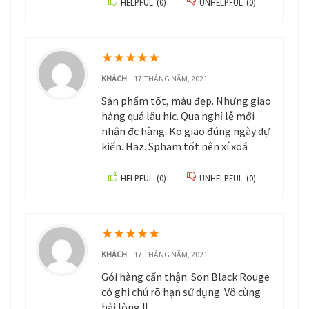
HELPFUL
(
0
)
UNHELPFUL
(
0
)
★
★
★
★
★
KHÁCH
–
17 THÁNG NĂM, 2021
Sản phẩm tốt, màu đẹp. Nhưng giao
hàng quá lâu hic. Qua nghỉ lễ mới
nhận đc hàng. Ko giao đúng ngày dự
kiến. Haz. Spham tốt nên xí xoá
HELPFUL
(
0
)
UNHELPFUL
(
0
)
★
★
★
★
★
KHÁCH
–
17 THÁNG NĂM, 2021
Gói hàng cẩn thận. Son Black Rouge
có ghi chú rõ hạn sử dụng. Vô cùng
hài lòng !!