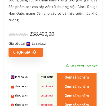
tượng đang cực kì thịnh hành trong thời gian gần đây.
Sản phẩm son cao cấp đến từ thương hiệu Black Rouge
Hàn Quốc mang đến cho các cô gái nét cuốn hút khó
cưỡng
238.400,0
₫
298.000,0
₫
Giá tốt tại
lazada.vn
CHỌN GIÁ TỐT
Set Lowest Price Alert
Xem sản phẩm
lazada.vn
238.400₫
Xem sản phẩm
shopee.vn
out of stock
Xem sản phẩm
shopee.vn
out of stock
Xem sản phẩm
shopee.vn
out of stock