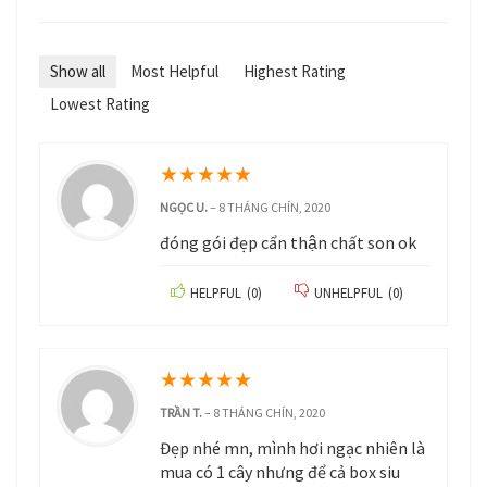
Show all
Most Helpful
Highest Rating
Lowest Rating
★
★
★
★
★
NGỌC U.
–
8 THÁNG CHÍN, 2020
đóng gói đẹp cẩn thận chất son ok
HELPFUL
(
0
)
UNHELPFUL
(
0
)
★
★
★
★
★
TRẦN T.
–
8 THÁNG CHÍN, 2020
Đẹp nhé mn, mình hơi ngạc nhiên là
mua có 1 cây nhưng để cả box siu