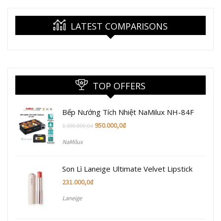
LATEST COMPARISONS
TOP OFFERS
Bếp Nướng Tích Nhiệt NaMilux NH-84F
950.000,0
₫
1.190.000,0
₫
NaMilux
Son Lì Laneige Ultimate Velvet Lipstick
231.000,0
₫
Laneige