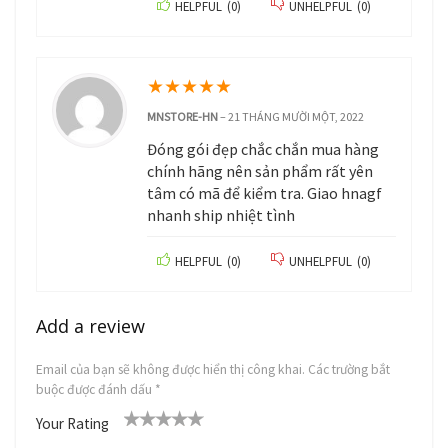
HELPFUL
(
0
)
UNHELPFUL
(
0
)
★
★
★
★
★
MNSTORE-HN
–
21 THÁNG MƯỜI MỘT, 2022
Đóng gói đẹp chắc chắn mua hàng
chính hãng nên sản phẩm rất yên
tâm có mã để kiểm tra. Giao hnagf
nhanh ship nhiệt tình
HELPFUL
(
0
)
UNHELPFUL
(
0
)
Add a review
Email của bạn sẽ không được hiển thị công khai.
Các trường bắt
buộc được đánh dấu
*
Your Rating
1
2
3
4
5