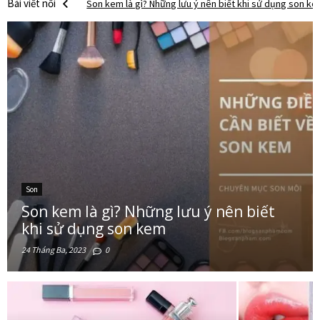
Bài viết nổi
Son bóng là gì? Tại sao các “tín đồ” nên sở hữu ít nhất
bật
Son tint là gì? Những dòng son tint đang hot nhất hiện n
Tất tần tật những điều cần biết về son môi
Son dưỡng môi là gì? Lựa chọn nào phù hợp với bạn?
Son
Son kem là gì? Những lưu ý nên biết
khi sử dụng son kem
24 Tháng Ba, 2023
0