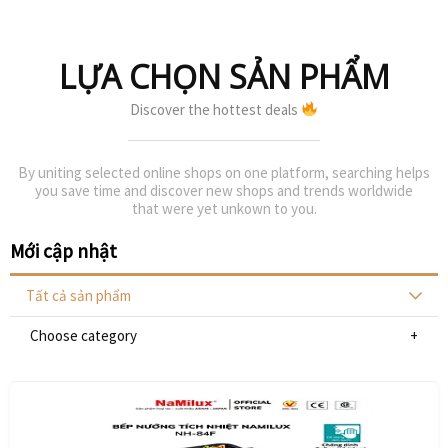
LỰA CHỌN SẢN PHẨM
Discover the hottest deals
By uniting selected online shops on one platform, searching helps
you save time and discover new shops and trends worldwide
that were yet unkown to you.
Mới cập nhật
Tất cả sản phẩm
Choose category