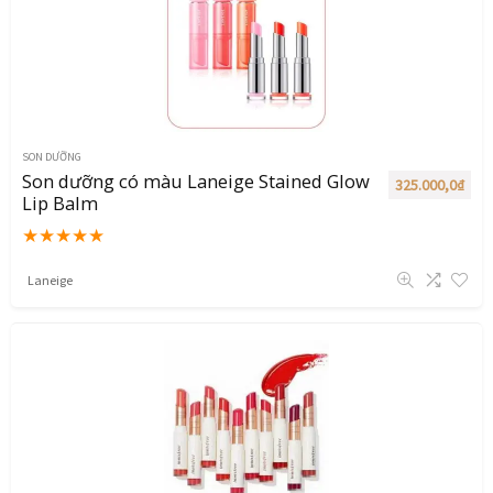
SON DƯỠNG
Son dưỡng có màu Laneige Stained Glow
325.000,0
₫
Lip Balm
★
★
★
★
★
Laneige