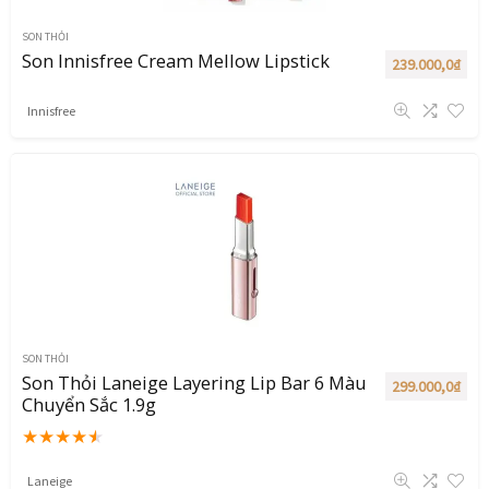
SON THỎI
Son Innisfree Cream Mellow Lipstick
239.000,0
₫
Innisfree
SON THỎI
Son Thỏi Laneige Layering Lip Bar 6 Màu
299.000,0
₫
Chuyển Sắc 1.9g
★
★
★
★
★
Laneige