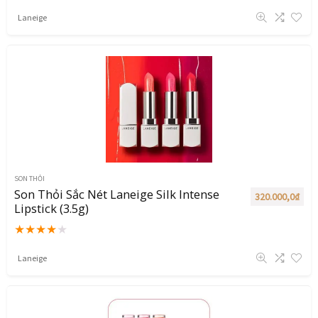
Laneige
SON THỎI
Son Thỏi Sắc Nét Laneige Silk Intense
320.000,0
₫
Lipstick (3.5g)
★
★
★
★
★
Laneige