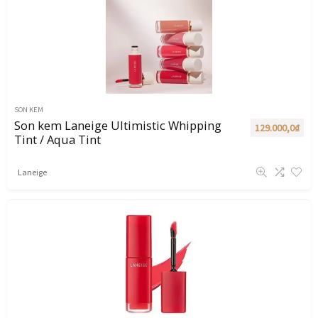
SON KEM
Son kem Laneige Ultimistic Whipping
129.000,0
₫
Tint / Aqua Tint
Laneige