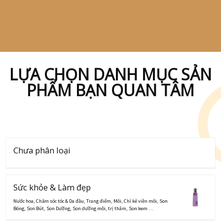
LỰA CHỌN DANH MỤC SẢN
PHẨM BẠN QUAN TÂM
Chưa phân loại
Sức khỏe & Làm đẹp
Nước hoa
,
Chăm sóc tóc & Da đầu
,
Trang điểm
,
Môi
,
Chì kẻ viền môi
,
Son
Bóng
,
Son Bút
,
Son Dưỡng
,
Son dưỡng môi, trị thâm
,
Son kem
…