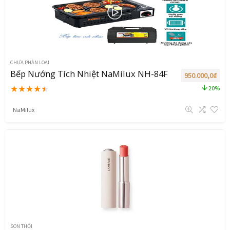
CHƯA PHÂN LOẠI
Bếp Nướng Tích Nhiệt NaMilux NH-84F
950.000,0
₫
★
★
★
★
★
20%
NaMilux
SON THỎI