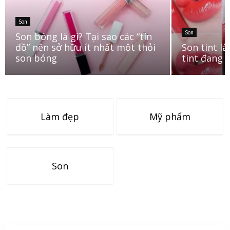
Son
Son
Son bóng là gì? Tại sao các “tín
đồ” nên sở hữu ít nhất một thỏi
Son tint l
son bóng
tint đang 
Làm đẹp
Mỹ phẩm
Son