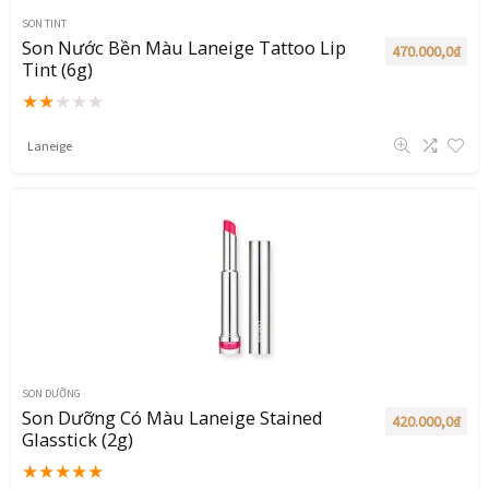
SON TINT
Son Nước Bền Màu Laneige Tattoo Lip
470.000,0
₫
Tint (6g)
★
★
★
★
★
Laneige
SON DƯỠNG
Son Dưỡng Có Màu Laneige Stained
420.000,0
₫
Glasstick (2g)
★
★
★
★
★