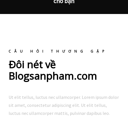
cho bạn
CÂU HỎI THƯƠNG GẶP
Đôi nét về
Blogsanpham.com
Ut elit tellus, luctus nec ullamcorper. Lorem ipsum dolor
sit amet, consectetur adipiscing elit. Ut elit tellus,
luctus nec ullamcorper mattis, pulvinar dapibus leo.