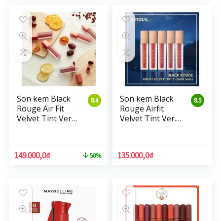
Son kem Black
Son kem Black
8.4
8.5
Rouge Air Fit
Rouge Airfit
Velvet Tint Ver3
Velvet Tint Ver.5
Dry Fruit
BAM
149.000,0
₫
135.000,0
₫
50%