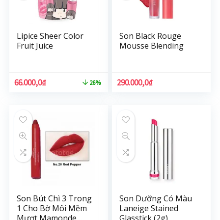
Lipice Sheer Color
Son Black Rouge
Fruit Juice
Mousse Blending
66.000,0
₫
290.000,0
₫
26%
Son Bút Chì 3 Trong
Son Dưỡng Có Màu
1 Cho Bờ Môi Mềm
Laneige Stained
Mượt Mamonde
Glasstick (2g)