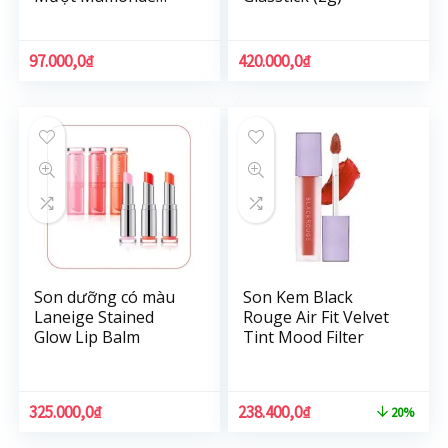
Creamy Tint Color
Balm Intense (2.5g)
97.000,0
₫
420.000,0
₫
Son dưỡng có màu
Son Kem Black
Laneige Stained
Rouge Air Fit Velvet
Glow Lip Balm
Tint Mood Filter
325.000,0
₫
238.400,0
₫
20%