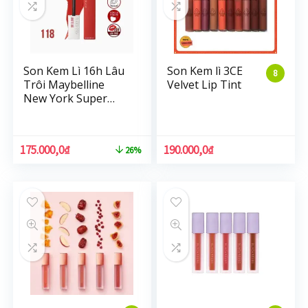
Son Kem Lì 16h Lâu
Son Kem lì 3CE
8
Trôi Maybelline
Velvet Lip Tint
New York Super
Stay Matte Ink
Lipstick 5ml
175.000,0
₫
190.000,0
₫
26%