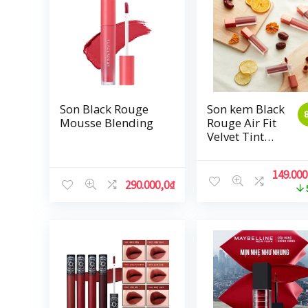
Son Black Rouge
Son kem Black
Mousse Blending
Rouge Air Fit
Velvet Tint
Ver3 Dry Fruit
149.000
290.000,0
₫