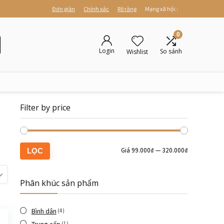
Đơn giản
Chính xác
Rõ ràng
Mạng xã hội :
0
Login
So sánh
Wishlist
Filter by price
Giá
99.000₫
—
320.000₫
LỌC
Phân khúc sản phẩm
Bình dân
(4)
(1)