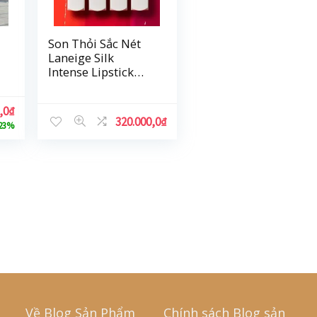
Son Thỏi Sắc Nét
Laneige Silk
Intense Lipstick
(3.5g)
,0
₫
320.000,0
₫
23%
Về Blog Sản Phẩm
Chính sách Blog sản