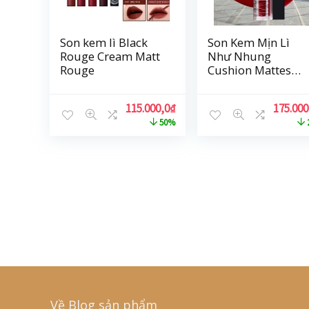
Son kem lì Black
Son Kem Mịn Lì
Rouge Cream Matt
Như Nhung
Rouge
Cushion Mattes
Maybelline New
York Hiệu Ứng Lì
115.000,0
₫
175.000
Đa Chiều 6.4ml
50%
Về Blog sản phẩm