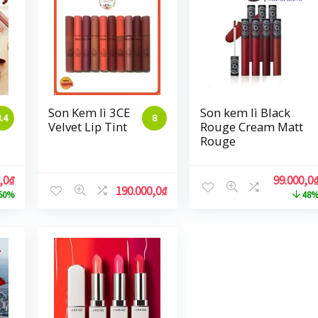
Son Kem lì 3CE
Son kem lì Black
8.4
8
Velvet Lip Tint
Rouge Cream Matt
Rouge
,0
₫
99.000,0
190.000,0
₫
50%
48