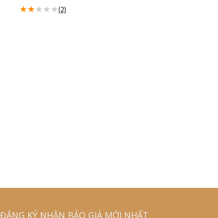
★
★
★
★
★
(2)
ĐĂNG KÝ NHẬN BÁO GIÁ MỚI NHẤT