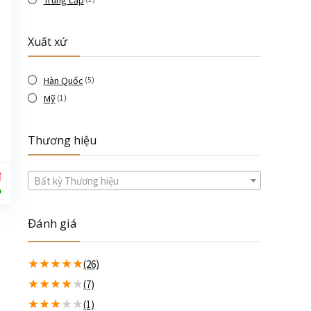
Trung cấp
Xuất xứ
Hàn Quốc
(5)
Mỹ
(1)
Thương hiệu
₫
Bất kỳ Thương hiệu
%
Đánh giá
★
★
★
★
★
(26)
★
★
★
★
★
(7)
★
★
★
★
★
(1)