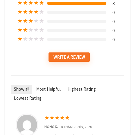
★
★
★
★
★
3
★
★
★
★
★
0
★
★
★
★
★
0
★
★
★
★
★
0
★
★
★
★
★
0
WRITE A REVIEW
Show all
Most Helpful
Highest Rating
Lowest Rating
★
★
★
★
★
HONG K.
–
8 THÁNG CHÍN, 2020