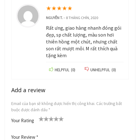
★
★
★
★
★
NGUYỄN T.
–
8 THÁNG CHÍN, 2020
Rất ưng, giao hàng nhanh đóng gói
đẹp, sp chất lượng, màu son hơi
thiên hồng một chút, nhưng chất
son rất mượt môi. M rất thích quà
tặng kèm
HELPFUL
(
0
)
UNHELPFUL
(
0
)
Add a review
Email của bạn sẽ không được hiển thị công khai.
Các trường bắt
buộc được đánh dấu
*
Your Rating
1
2
3
4
5
Your Review
*