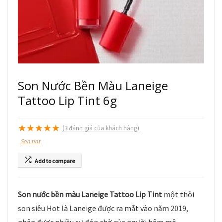
Son Nước Bền Màu Laneige
Tattoo Lip Tint 6g
★
★
★
★
★
(
3
đánh giá của khách hàng)
Son tint
Add to compare
Son nước bền màu Laneige Tattoo Lip Tint
một thỏi
son siêu Hot là Laneige được ra mắt vào năm 2019,