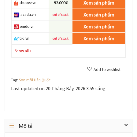
Xem sản phẩm
shopee.vn
92.000₫
Xem sản phẩm
lazada.vn
out of stock
Xem sản phẩm
sendo.vn
Xem sản phẩm
tiki.vn
out of stock
Show all
+
Add to wishlist
Tag:
Son môi Hàn Quốc
Last updated on 20 Tháng Bảy, 2026 3:55 sáng
Mô tả