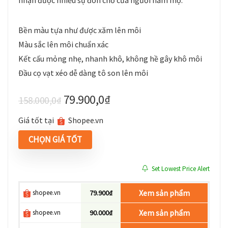
nhận được nhiều sự đón chờ của người hâm mộ.
Bền màu tựa như được xăm lên môi
Màu sắc lên môi chuẩn xác
Kết cấu mỏng nhẹ, nhanh khô, không hề gây khô môi
Đầu cọ vạt xéo dễ dàng tô son lên môi
79.900,0
₫
158.000,0
₫
Giá tốt tại
shopee.vn
CHỌN GIÁ TỐT
Set Lowest Price Alert
Xem sản phẩm
shopee.vn
79.900₫
Xem sản phẩm
shopee.vn
90.000₫