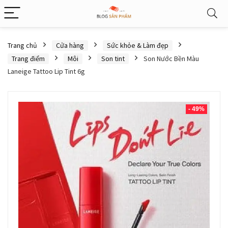
Trang chủ
Cửa hàng
Sức khỏe & Làm đẹp
Trang điểm
Môi
Son tint
Son Nước Bền Màu
Laneige Tattoo Lip Tint 6g
- 49%