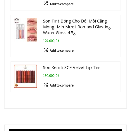
Add to compare
Son Tint Bóng Cho Đôi Môi Căng
Mọng, Mịn Mượt Romand Glasting
Water Gloss 4.5g
124.000,0₫
Add to compare
Son Kem lì 3CE Velvet Lip Tint
190.000,0₫
Add to compare