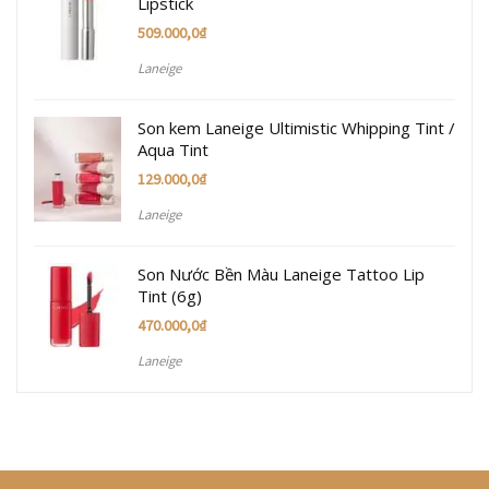
Lipstick
509.000,0
₫
Laneige
Son kem Laneige Ultimistic Whipping Tint /
Aqua Tint
129.000,0
₫
Laneige
Son Nước Bền Màu Laneige Tattoo Lip
Tint (6g)
470.000,0
₫
Laneige