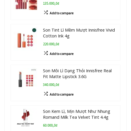
135.000,0₫
Add to compare
Son Tint Lì Mềm Mượt Innisfree Vivid
Cotton Ink 4g
220.000,0₫
Add to compare
Son Môi Lì Dạng Thỏi Innisfree Real
Fit Matte Lipstick 3.6G
340.000,0₫
Add to compare
Son Kem Lì, Mịn Mượt Như Nhung
Romand Milk Tea Velvet Tint 4.4g
60.000,0₫