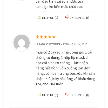
Lần đầu tiên sài son nước của
Laneige ko bền màu chút nao
HELPFUL
(
0
)
UNHELPFUL
(
0
)
★
★
★
★
★
LAZADA CUSTOMER
–
8 THÁNG CHÍN, 2020
mua có 2 cây son mà đóng gói 1 cái
thùng to đùng, 1 hộp lip mask thì
bọc cái bịch to chảng…lúc nhận
hàng hết hồn luôn tưởng lộn đơn
hàng, còn bên trong bọc xốp khí cẩn
thận=> Cực kỳ hài lòng về khâu đóng
gói, cho 10đ luôn.
HELPFUL
(
0
)
UNHELPFUL
(
0
)