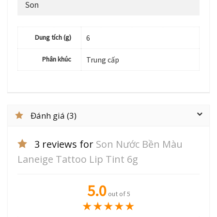
Son
Dung tích (g)
6
Phân khúc
Trung cấp
Đánh giá (3)
3 reviews for
Son Nước Bền Màu
Laneige Tattoo Lip Tint 6g
5.0
out of 5
★
★
★
★
★