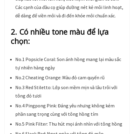
Các cạnh của đầu cọ giúp đường nét kẻ môi linh hoạt,
dễ dàng để viền môi và đi đến khóe môi chuẩn xác.
2. Có nhiều tone màu để lựa
chọn:
No.1 Popsicle Coral: Son ánh hồng mang lại màu sắc
tự nhiên hàng ngày
No.2 Cheating Orange: Màu đỏ cam quyến rũ
No.3 Red Stiletto: Lớp son mềm mịn và lâu trôi với
tông đỏ tươi
No.4 Pingpong Pink: Đáng yêu nhưng không kém
phần sang trọng cùng với tông hồng tím
No.5 Pink Filter: Thu hút mọi ánh nhìn với tông hồng
No.6 Sleek Red: Ngọt ngào với tông đỏ mận