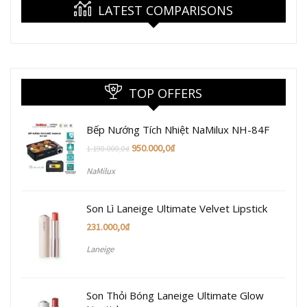
LATEST COMPARISONS
TOP OFFERS
Bếp Nướng Tích Nhiệt NaMilux NH-84F
950.000,0
₫
1.190.000,0
₫
NaMilux
Son Lì Laneige Ultimate Velvet Lipstick
231.000,0
₫
Laneige
Son Thỏi Bóng Laneige Ultimate Glow