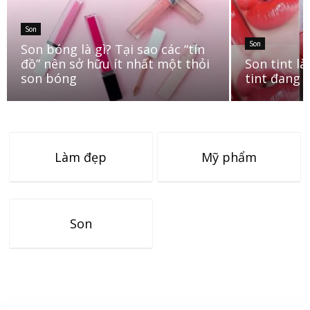
Son
Son
Son bóng là gì? Tại sao các “tín
đồ” nên sở hữu ít nhất một thỏi
Son tint l
son bóng
tint đang 
Làm đẹp
Mỹ phẩm
Son