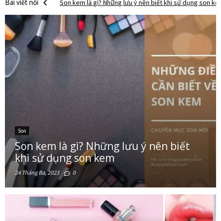
Bài viết nổi
Son bóng là gì? Tại sao các “tín đồ” nên sở hữu ít nhất
bật
Son tint là gì? Những dòng son tint đang hot nhất hiện n
Tất tần tật những điều cần biết về son môi
Son dưỡng môi là gì? Lựa chọn nào phù hợp với bạn?
Son
Son kem là gì? Những lưu ý nên biết
khi sử dụng son kem
24 Tháng Ba, 2023
0