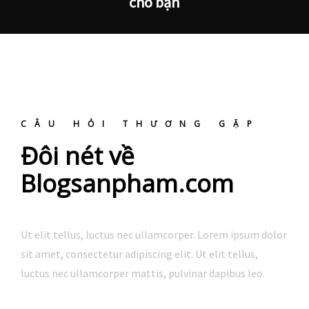
cho bạn
CÂU HỎI THƯƠNG GẶP
Đôi nét về
Blogsanpham.com
Ut elit tellus, luctus nec ullamcorper. Lorem ipsum dolor
sit amet, consectetur adipiscing elit. Ut elit tellus,
luctus nec ullamcorper mattis, pulvinar dapibus leo.