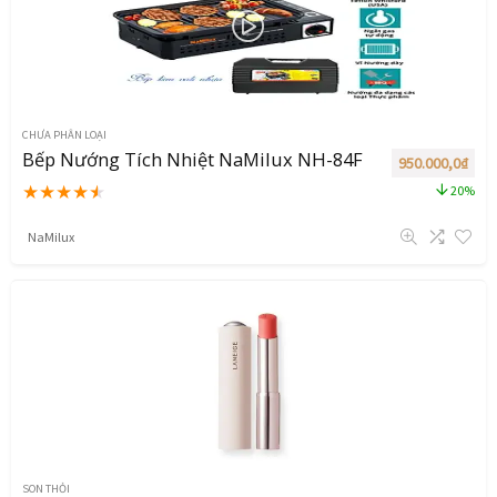
CHƯA PHÂN LOẠI
Bếp Nướng Tích Nhiệt NaMilux NH-84F
950.000,0
₫
★
★
★
★
★
20%
NaMilux
SON THỎI