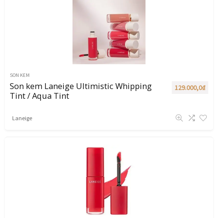
SON KEM
Son kem Laneige Ultimistic Whipping
129.000,0
₫
Tint / Aqua Tint
Laneige