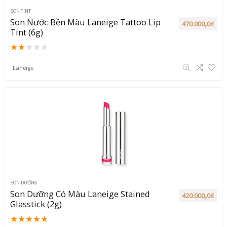
SON TINT
Son Nước Bền Màu Laneige Tattoo Lip
470.000,0
₫
Tint (6g)
★
★
★
★
★
Laneige
SON DƯỠNG
Son Dưỡng Có Màu Laneige Stained
420.000,0
₫
Glasstick (2g)
★
★
★
★
★