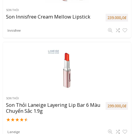
SON THỎI
Son Innisfree Cream Mellow Lipstick
239.000,0
₫
Innisfree
SON THỎI
Son Thỏi Laneige Layering Lip Bar 6 Màu
299.000,0
₫
Chuyển Sắc 1.9g
★
★
★
★
★
Laneige