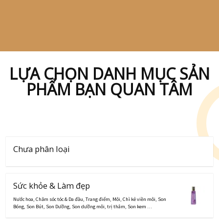
LỰA CHỌN DANH MỤC SẢN
PHẨM BẠN QUAN TÂM
Chưa phân loại
Sức khỏe & Làm đẹp
Nước hoa
,
Chăm sóc tóc & Da đầu
,
Trang điểm
,
Môi
,
Chì kẻ viền môi
,
Son
Bóng
,
Son Bút
,
Son Dưỡng
,
Son dưỡng môi, trị thâm
,
Son kem
…