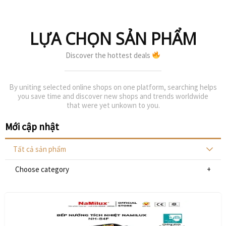
LỰA CHỌN SẢN PHẨM
Discover the hottest deals
By uniting selected online shops on one platform, searching helps
you save time and discover new shops and trends worldwide
that were yet unkown to you.
Mới cập nhật
Tất cả sản phẩm
Choose category