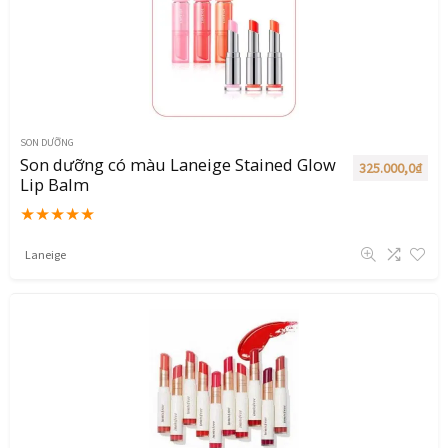
SON DƯỠNG
Son dưỡng có màu Laneige Stained Glow
325.000,0
₫
Lip Balm
★
★
★
★
★
Laneige