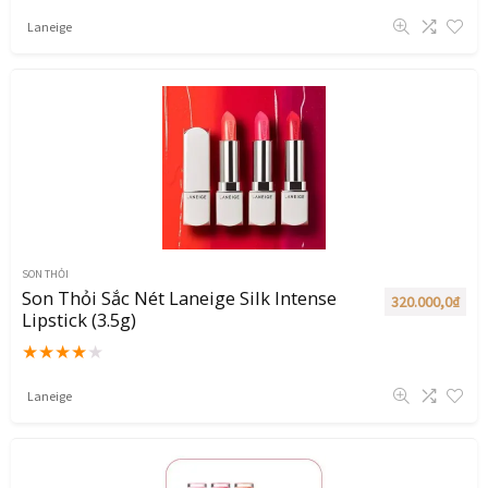
Laneige
SON THỎI
Son Thỏi Sắc Nét Laneige Silk Intense
320.000,0
₫
Lipstick (3.5g)
★
★
★
★
★
Laneige