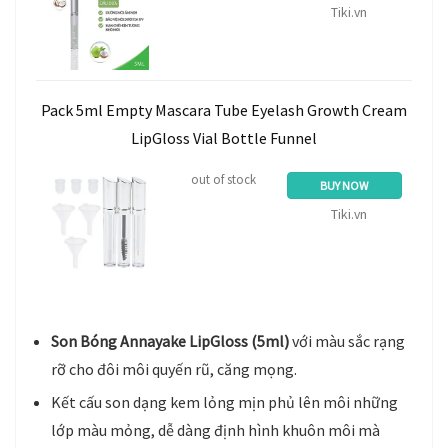
Tiki.vn
Pack 5ml Empty Mascara Tube Eyelash Growth Cream
LipGloss Vial Bottle Funnel
out of stock
BUY NOW
Tiki.vn
Son Bóng Annayake LipGloss (5ml)
với màu sắc rạng
rỡ cho đôi môi quyến rũ, căng mọng.
Kết cấu son dạng kem lỏng mịn phủ lên môi những
lớp màu mỏng, dễ dàng định hình khuôn môi mà