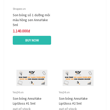
Shopee.vn
Son bóng số 1 dưỡng môi
màu hồng sen AnnaYake
5ml
1.140.000₫
BUY NOW
Yes24.vn
Yes24.vn
Son bóng AnnaYake
Son bóng AnnaYake
LipGloss #1 5ml
LipGloss #2 5ml
out of stock
out of stock