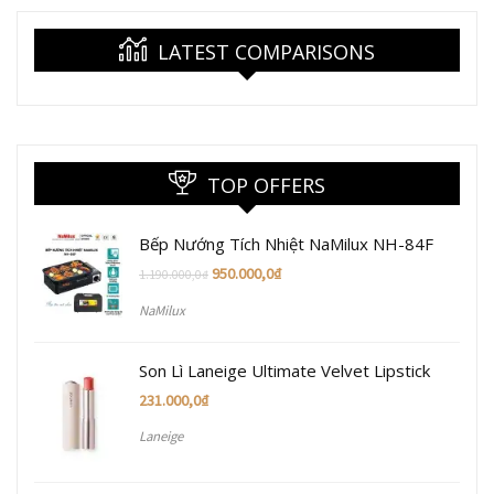
LATEST COMPARISONS
TOP OFFERS
Bếp Nướng Tích Nhiệt NaMilux NH-84F
950.000,0
₫
1.190.000,0
₫
NaMilux
Son Lì Laneige Ultimate Velvet Lipstick
231.000,0
₫
Laneige