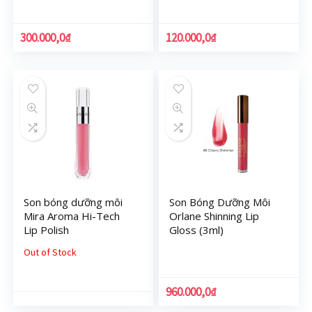
SLG (2.9mL)
300.000,0
₫
120.000,0
₫
Son bóng dưỡng môi
Son Bóng Dưỡng Môi
Mira Aroma Hi-Tech
Orlane Shinning Lip
Lip Polish
Gloss (3ml)
Out of Stock
960.000,0
₫