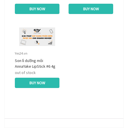
BUY NOW
BUY NOW
Yes24.vn
Son lì dưỡng môi
AnnaYake LipStick #6 4g
out of stock
BUY NOW