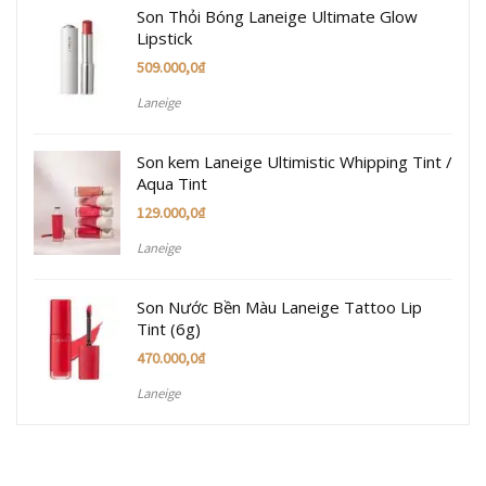
Son Thỏi Bóng Laneige Ultimate Glow
Lipstick
509.000,0
₫
Laneige
Son kem Laneige Ultimistic Whipping Tint /
Aqua Tint
129.000,0
₫
Laneige
Son Nước Bền Màu Laneige Tattoo Lip
Tint (6g)
470.000,0
₫
Laneige