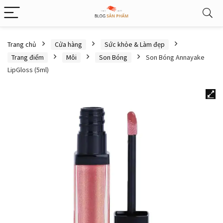
Trang chủ
Cửa hàng
Sức khỏe & Làm đẹp
Trang điểm
Môi
Son Bóng
Son Bóng Annayake
LipGloss (5ml)