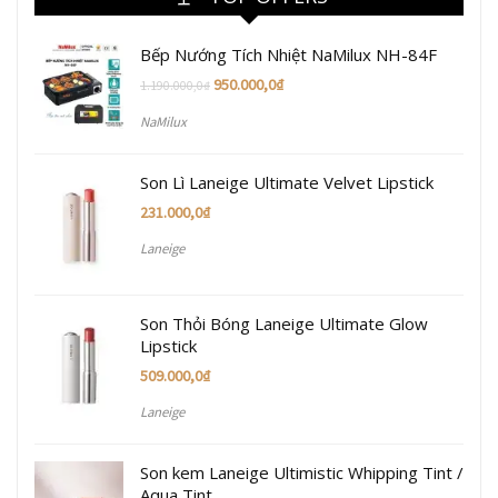
Bếp Nướng Tích Nhiệt NaMilux NH-84F
950.000,0
₫
1.190.000,0
₫
NaMilux
Son Lì Laneige Ultimate Velvet Lipstick
231.000,0
₫
Laneige
Son Thỏi Bóng Laneige Ultimate Glow
Lipstick
509.000,0
₫
Laneige
Son kem Laneige Ultimistic Whipping Tint /
Aqua Tint