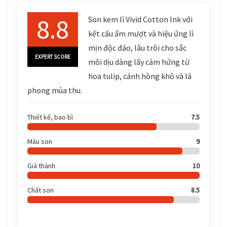
8.8
Son kem lì Vivid Cotton Ink với
kết cấu ẩm mượt và hiệu ứng lì
mịn độc đáo, lâu trôi cho sắc
EXPERT SCORE
môi dịu dàng lấy cảm hứng từ
hoa tulip, cánh hồng khô và lá
phong mùa thu.
Thiết kế, bao bì
7.5
Màu son
9
Giá thành
10
Chất son
8.5