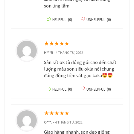
son ưng lắm
HELPFUL
(
0
)
UNHELPFUL
(
0
)
★
★
★
★
★
H***R
–
4 THÁNG TƯ, 2022
Sản rất ok từ đóng gói cho đến chất
lượng màu son siêu okla nói chung
đáng đồng tiền vát gạo kaka
HELPFUL
(
0
)
UNHELPFUL
(
0
)
★
★
★
★
★
O***.
–
4 THÁNG TƯ, 2022
Giao hàng nhanh, son đẹp giống