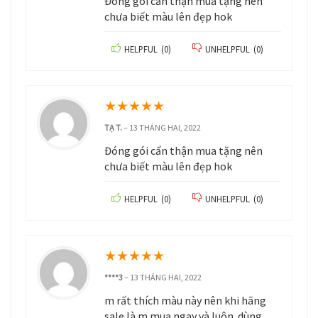
Đóng gói cẩn thận mua tặng nên
chưa biết màu lên đẹp hok
HELPFUL
(
0
)
UNHELPFUL
(
0
)
★
★
★
★
★
TẠ T.
–
13 THÁNG HAI, 2022
Đóng gói cẩn thận mua tặng nên
chưa biết màu lên đẹp hok
HELPFUL
(
0
)
UNHELPFUL
(
0
)
★
★
★
★
★
****3
–
13 THÁNG HAI, 2022
m rất thích màu này nên khi hãng
sale là m mua ngay và luôn. dùng