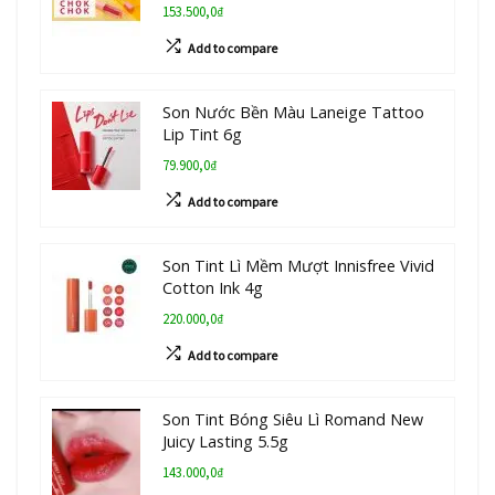
153.500,0₫
Add to compare
Son Nước Bền Màu Laneige Tattoo
Lip Tint 6g
79.900,0₫
Add to compare
Son Tint Lì Mềm Mượt Innisfree Vivid
Cotton Ink 4g
220.000,0₫
Add to compare
Son Tint Bóng Siêu Lì Romand New
Juicy Lasting 5.5g
143.000,0₫