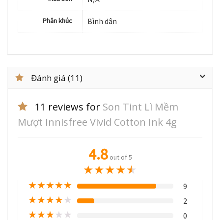
Phân khúc
Bình dân
Đánh giá (11)
11 reviews for
Son Tint Lì Mềm
Mượt Innisfree Vivid Cotton Ink 4g
4.8
out of 5
★
★
★
★
★
★
★
★
★
★
9
★
★
★
★
★
2
★
★
★
★
★
0