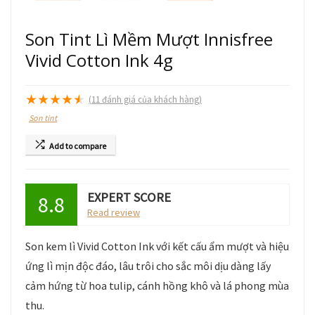
Son Tint Lì Mềm Mượt Innisfree
Vivid Cotton Ink 4g
★
★
★
★
★
(
11
đánh giá của khách hàng)
Son tint
Add to compare
EXPERT SCORE
8.8
Read review
Son kem lì Vivid Cotton Ink với kết cấu ẩm mượt và hiệu
ứng lì mịn độc đáo, lâu trôi cho sắc môi dịu dàng lấy
cảm hứng từ hoa tulip, cánh hồng khô và lá phong mùa
thu.