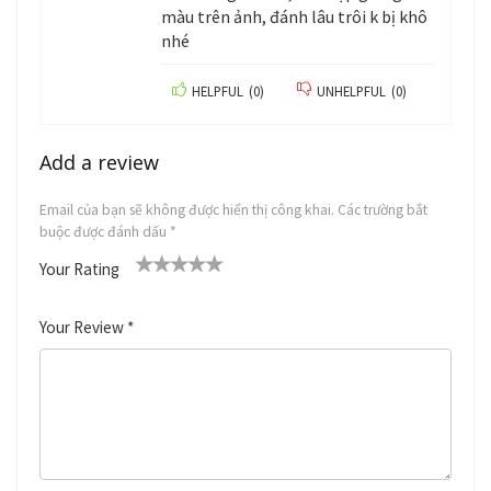
màu trên ảnh, đánh lâu trôi k bị khô
nhé
HELPFUL
(
0
)
UNHELPFUL
(
0
)
Add a review
Email của bạn sẽ không được hiển thị công khai.
Các trường bắt
buộc được đánh dấu
*
Your Rating
1
2
3
4
5
Your Review
*