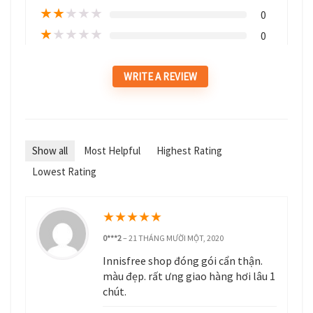
★
★
★
★
★
0
★
★
★
★
★
0
WRITE A REVIEW
Show all
Most Helpful
Highest Rating
Lowest Rating
★
★
★
★
★
0***2
–
21 THÁNG MƯỜI MỘT, 2020
Innisfree shop đóng gói cẩn thận.
màu đẹp. rất ưng giao hàng hơi lâu 1
chút.