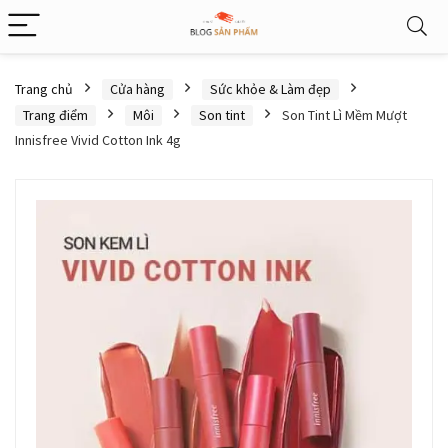
Trang chủ
Cửa hàng
Sức khỏe & Làm đẹp
Trang điểm
Môi
Son tint
Son Tint Lì Mềm Mượt
Innisfree Vivid Cotton Ink 4g