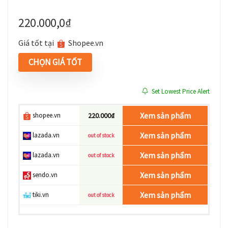
220.000,0
₫
Giá tốt tại
shopee.vn
CHỌN GIÁ TỐT
Set Lowest Price Alert
Xem sản phẩm
shopee.vn
220.000₫
Xem sản phẩm
lazada.vn
out of stock
Xem sản phẩm
lazada.vn
out of stock
Xem sản phẩm
sendo.vn
Xem sản phẩm
tiki.vn
out of stock