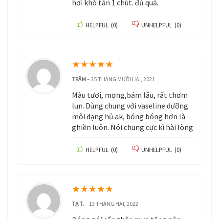
hơi khó tán 1 chút. đủ quà.
HELPFUL
(
0
)
UNHELPFUL
(
0
)
★
★
★
★
★
TRÂM
–
25 THÁNG MƯỜI HAI, 2021
Màu tươi, mọng,bám lâu, rất thơm
lun. Dùng chung với vaseline dưỡng
môi dạng hủ ak, bóng bóng hơn là
ghiền luôn. Nói chung cực kì hài lòng
HELPFUL
(
0
)
UNHELPFUL
(
0
)
★
★
★
★
★
TẠ T.
–
13 THÁNG HAI, 2022