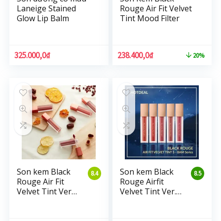
Laneige Stained
Rouge Air Fit Velvet
Glow Lip Balm
Tint Mood Filter
325.000,0
₫
238.400,0
₫
20%
Son kem Black
Son kem Black
8.4
8.5
Rouge Air Fit
Rouge Airfit
Velvet Tint Ver3
Velvet Tint Ver.5
Dry Fruit
BAM