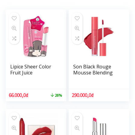
Lipice Sheer Color
Son Black Rouge
Fruit Juice
Mousse Blending
66.000,0
₫
290.000,0
₫
26%