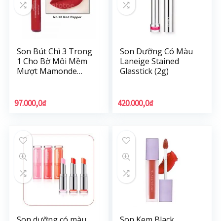
Son Bút Chì 3 Trong
Son Dưỡng Có Màu
1 Cho Bờ Môi Mềm
Laneige Stained
Mượt Mamonde
Glasstick (2g)
Creamy Tint Color
Balm Intense (2.5g)
97.000,0
₫
420.000,0
₫
Son dưỡng có màu
Son Kem Black