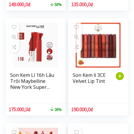
149.000,0
₫
135.000,0
₫
50%
Son Kem Lì 16h Lâu
Son Kem lì 3CE
8
Trôi Maybelline
Velvet Lip Tint
New York Super
Stay Matte Ink
Lipstick 5ml
175.000,0
₫
190.000,0
₫
26%