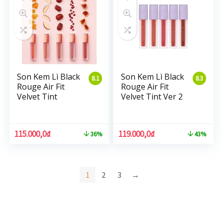
Son Kem Lì Black
Son Kem Lì Black
8.1
8.3
Rouge Air Fit
Rouge Air Fit
Velvet Tint
Velvet Tint Ver 2
115.000,0
₫
119.000,0
₫
36%
43%
1
2
3
→