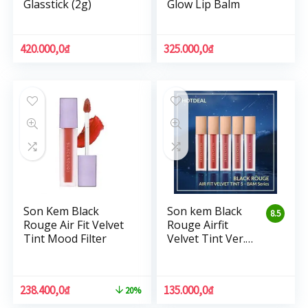
Glasstick (2g)
Glow Lip Balm
420.000,0
₫
325.000,0
₫
Son Kem Black
Son kem Black
8.5
Rouge Air Fit Velvet
Rouge Airfit
Tint Mood Filter
Velvet Tint Ver.5
BAM
238.400,0
₫
135.000,0
₫
20%