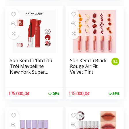
Son Kem Lì 16h Lâu
Son Kem Lì Black
8.1
Trôi Maybelline
Rouge Air Fit
New York Super
Velvet Tint
Stay Matte Ink
Lipstick 5ml
175.000,0
₫
115.000,0
₫
26%
36%