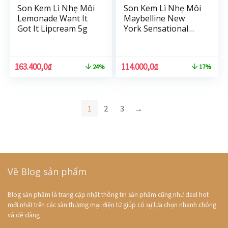
Son Kem Lì Nhẹ Môi
Son Kem Lì Nhẹ Môi
Lemonade Want It
Maybelline New
Got It Lipcream 5g
York Sensational
Liquid Matte Lipstick
7ml
163.400,0
₫
114.000,0
₫
24%
17%
1
2
3
→
Về Blog sản phẩm
Blog sản phẩm là trang cập nhật thông tin sản phẩm cũng như deal hot
mới nhất trên các sàn thương mại điện tử giúp có sự lựa chọn nhanh chóng
và dễ dàng