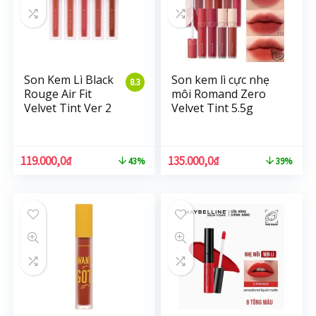
Son Kem Lì Black
Son kem lì cực nhẹ
8.3
Rouge Air Fit
môi Romand Zero
Velvet Tint Ver 2
Velvet Tint 5.5g
119.000,0
₫
135.000,0
₫
43%
39%