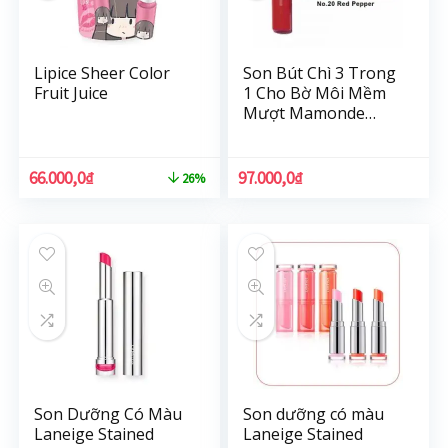
Lipice Sheer Color
Son Bút Chì 3 Trong
Fruit Juice
1 Cho Bờ Môi Mềm
Mượt Mamonde
Creamy Tint Color
Balm Intense (2.5g)
66.000,0
₫
97.000,0
₫
26%
Son Dưỡng Có Màu
Son dưỡng có màu
Laneige Stained
Laneige Stained