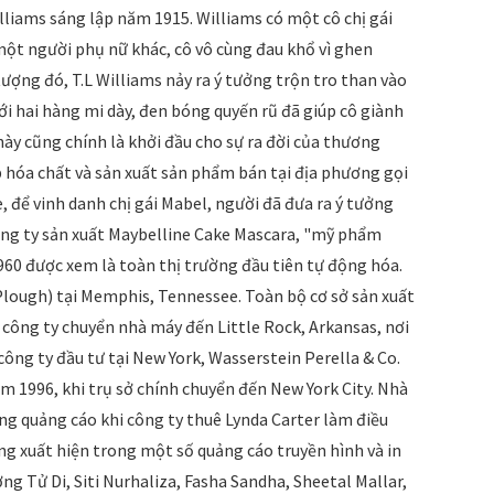
liams sáng lập năm 1915. Williams có một cô chị gái
một người phụ nữ khác, cô vô cùng đau khổ vì ghen
ượng đó, T.L Williams nảy ra ý tưởng trộn tro than vào
với hai hàng mi dày, đen bóng quyến rũ đã giúp cô giành
này cũng chính là khởi đầu cho sự ra đời của thương
p hóa chất và sản xuất sản phẩm bán tại địa phương gọi
, để vinh danh chị gái Mabel, người đã đưa ra ý tưởng
công ty sản xuất Maybelline Cake Mascara, "mỹ phẩm
60 được xem là toàn thị trường đầu tiên tự động hóa.
-Plough) tại Memphis, Tennessee. Toàn bộ cơ sở sản xuất
ông ty chuyển nhà máy đến Little Rock, Arkansas, nơi
ng ty đầu tư tại New York, Wasserstein Perella & Co.
 1996, khi trụ sở chính chuyển đến New York City. Nhà
 quảng cáo khi công ty thuê Lynda Carter làm điều
ũng xuất hiện trong một số quảng cáo truyền hình và in
ng Tử Di, Siti Nurhaliza, Fasha Sandha, Sheetal Mallar,