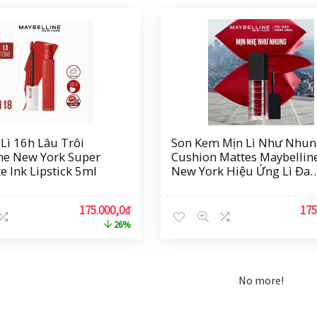
Lì 16h Lâu Trôi
Son Kem Mịn Lì Như Nhun
ne New York Super
Cushion Mattes Maybellin
e Ink Lipstick 5ml
New York Hiệu Ứng Lì Đa
Chiều 6.4ml
175.000,0
₫
175
26%
No more!