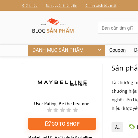
Giới thiệu
Bản quyền thông tin
Chính sách bảo mật
DANH MỤC SẢN PHẨM
Coupon
D
Sản phẩ
Là thương hi
thương hiệu
nghệ tiên ti
User Rating:
Be the first one!
hiệu được yê
GO TO SHOP
All
Maybelline LLC, tên đầy đủ là Maybelline