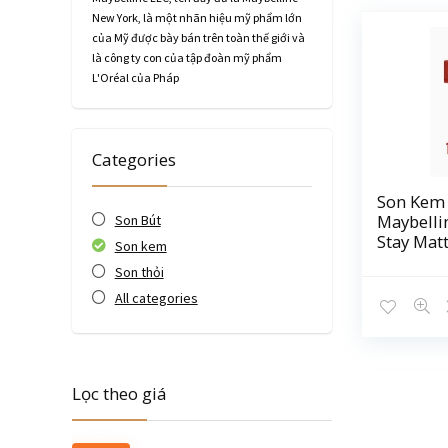
New York, là một nhãn hiệu mỹ phẩm lớn
của Mỹ được bày bán trên toàn thế giới và
là công ty con của tập đoàn mỹ phẩm
L'Oréal của Pháp
Categories
Son Kem 
Maybelli
Son Bút
Stay Matt
Son kem
Son thỏi
All categories
Lọc theo giá