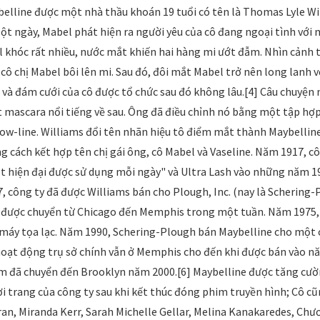
elline được một nhà thầu khoán 19 tuổi có tên là Thomas Lyle Wil
ột ngày, Mabel phát hiện ra người yêu của cô đang ngoại tình với 
 khóc rất nhiều, nước mắt khiến hai hàng mi ướt đẫm. Nhìn cảnh t
 cô chị Mabel bôi lên mi. Sau đó, đôi mắt Mabel trở nên long lanh 
u và đám cưới của cô được tổ chức sau đó không lâu.[4] Câu chuyện 
t mascara nổi tiếng về sau. Ông đã điều chỉnh nó bằng một tập hợ
row-line. Williams đổi tên nhãn hiệu tô điểm mắt thành Maybelline
g cách kết hợp tên chị gái ông, cô Mabel và Vaseline. Năm 1917, 
 hiện đại được sử dụng mỗi ngày" và Ultra Lash vào những năm 19
, công ty đã được Williams bán cho Plough, Inc. (nay là Schering
được chuyển từ Chicago đến Memphis trong một tuần. Năm 1975, c
máy tọa lạc. Năm 1990, Schering-Plough bán Maybelline cho một cô
oạt động trụ sở chính vẫn ở Memphis cho đến khi được bán vào năm
 đã chuyển đến Brooklyn năm 2000.[6] Maybelline được tăng cường
ời trang của công ty sau khi kết thúc đóng phim truyền hình; Cô c
ran, Miranda Kerr, Sarah Michelle Gellar, Melina Kanakaredes, Chươ