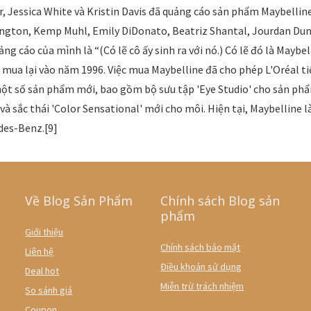
r, Jessica White và Kristin Davis đã quảng cáo sản phẩm Maybellin
ington, Kemp Muhl, Emily DiDonato, Beatriz Shantal, Jourdan Dun
ng cáo của mình là “(Có lẽ cô ấy sinh ra với nó.) Có lẽ đó là Maybe
 mua lại vào năm 1996. Việc mua Maybelline đã cho phép L'Oréal t
ột số sản phẩm mới, bao gồm bộ sưu tập 'Eye Studio' cho sản ph
và sắc thái 'Color Sensational' mới cho môi. Hiện tại, Maybelline l
des-Benz.[9]
Về Blog Sản Phẩm
Chính sách Blog sản
phẩm
Giới thiệu
Chính sách bảo mật
Liên hệ
Điều khoản sử dụng
Deal hot
Miễn trừ trách nhiệm
So sánh giá
Coupon