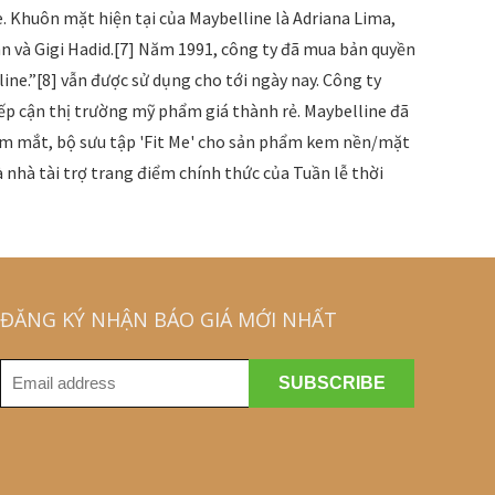
e. Khuôn mặt hiện tại của Maybelline là Adriana Lima,
n và Gigi Hadid.[7] Năm 1991, công ty đã mua bản quyền
lline.”[8] vẫn được sử dụng cho tới ngày nay. Công ty
iếp cận thị trường mỹ phẩm giá thành rẻ. Maybelline đã
ẩm mắt, bộ sưu tập 'Fit Me' cho sản phẩm kem nền/mặt
à nhà tài trợ trang điểm chính thức của Tuần lễ thời
ĐĂNG KÝ NHẬN BÁO GIÁ MỚI NHẤT