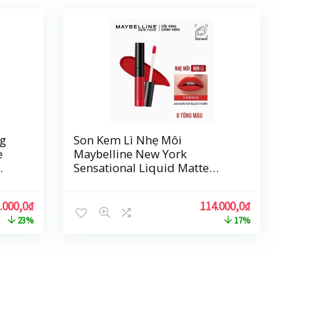
g
Son Kem Lì Nhẹ Môi
e
Maybelline New York
Sensational Liquid Matte
Lipstick 7ml
.000,0
₫
114.000,0
₫
23%
17%