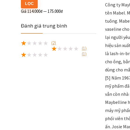
LỌC
Công ty Mayb
Giá
114.000₫
—
175.000₫
tên Mabel. M
tuông. Mabel
Đánh giá trung bình
vaseline cho
lại người yê
(2)
hiệu sản xuấ
(1)
★
★
★
★
★
là lash-in-b
(1)
★
★
★
★
★
cho ông, bằn
★
★
★
★
★
dùng cho mắt
[5] Năm 1967
mỹ phẩm đã 
vẫn còn nhà 
Maybelline h
máy mỹ phẩm
phối viên th
ấn. Josie Ma