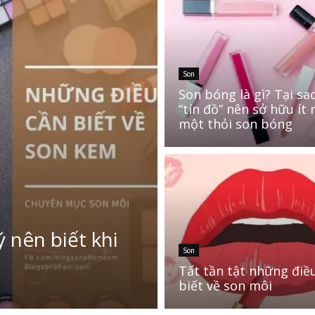
n môi
hù hợp với bạn?
 khi sử dụng son kem
Son
Son bóng là gì? Tại sa
“tín đồ” nên sở hữu ít 
một thỏi son bóng
 nên biết khi
Son
Tất tần tật những điề
biết về son môi