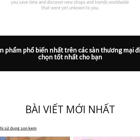
you save time and discover new shops and trends worldwide
that were yet unkown to you.
ản phẩm phổ biến nhất trên các sàn thương mại đi
chọn tốt nhất cho bạn
BÀI VIẾT MỚI NHẤT
nên sở hữu ít nhất một thỏi son bóng
ang hot nhất hiện nay