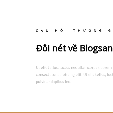
CÂU HỎI THƯƠNG 
Đôi nét về Blogs
Ut elit tellus, luctus nec ullamcorper. Lorem
consectetur adipiscing elit. Ut elit tellus, l
pulvinar dapibus leo.