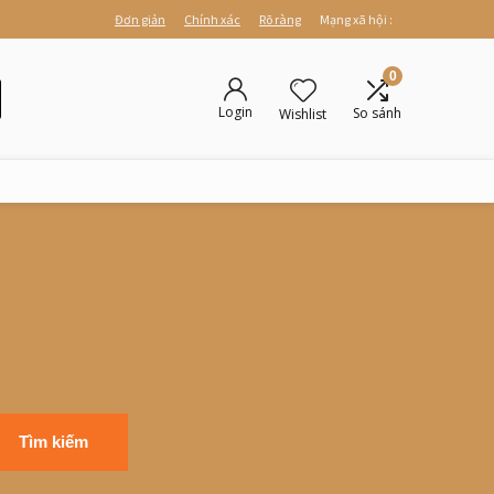
Đơn giản
Chính xác
Rõ ràng
Mạng xã hội :
0
Login
So sánh
Wishlist
Tìm kiếm