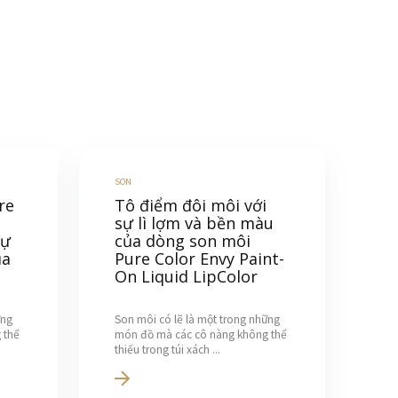
SON
re
Tô điểm đôi môi với
sự lì lợm và bền màu
sự
của dòng son môi
ủa
Pure Color Envy Paint-
On Liquid LipColor
ững
Son môi có lẽ là một trong những
 thể
món đồ mà các cô nàng không thể
thiếu trong túi xách ...