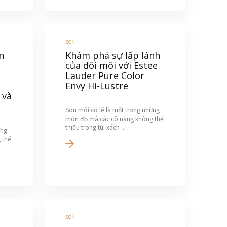
SON
n
Khám phá sự lấp lánh
của đôi môi với Estee
Lauder Pure Color
Envy Hi-Lustre
 và
Son môi có lẽ là một trong những
món đồ mà các cô nàng không thể
thiếu trong túi xách ...
ững
 thể
SON