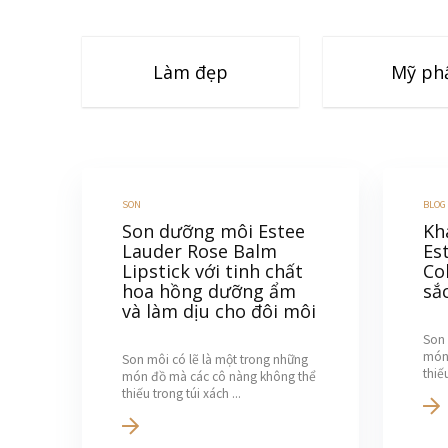
Làm đẹp
Mỹ p
SON
BLOG
Son dưỡng môi Estee
Kh
Lauder Rose Balm
Es
Lipstick với tinh chất
Co
hoa hồng dưỡng ẩm
sắ
và làm dịu cho đôi môi
Son 
món
Son môi có lẽ là một trong những
thiếu
món đồ mà các cô nàng không thể
thiếu trong túi xách ...