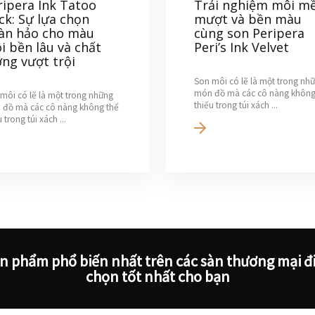
ripera Ink Tatoo
Trải nghiệm môi m
ick: Sự lựa chọn
mượt và bền màu
àn hảo cho màu
cùng son Peripera
i bền lâu và chất
Peri’s Ink Velvet
ợng vượt trội
Son môi có lẽ là một trong nh
món đồ mà các cô nàng không
môi có lẽ là một trong những
thiếu trong túi xách ...
 đồ mà các cô nàng không thể
 trong túi xách ...
ản phẩm phổ biến nhất trên các sàn thương mại đi
chọn tốt nhất cho bạn