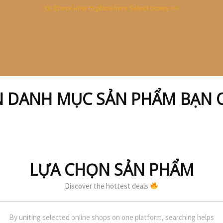
Or Check How to place here Select boxes >>
N DANH MỤC SẢN PHẨM BẠN 
LỰA CHỌN SẢN PHẨM
Discover the hottest deals
By uniting selected online shops on one platform, searching helps