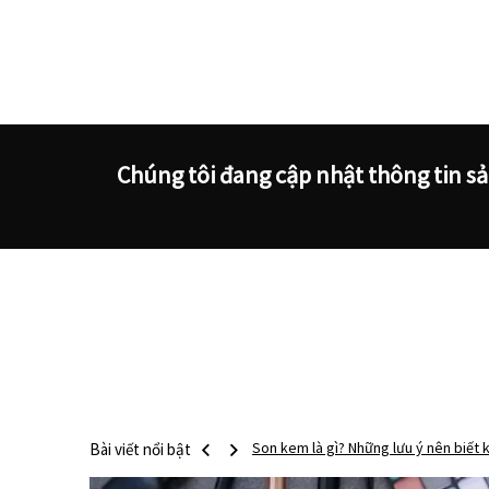
Chúng tôi đang cập nhật thông tin s
Bài viết nổi bật
Son bóng là gì? Tại sao các “tín đồ” 
Son tint là gì? Những dòng son tint đ