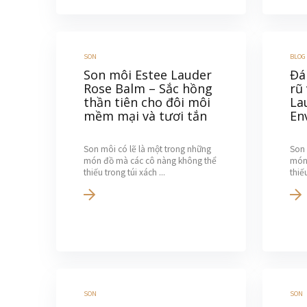
SON
BLOG
Son môi Estee Lauder
Đá
Rose Balm – Sắc hồng
rũ
thần tiên cho đôi môi
La
mềm mại và tươi tắn
En
Son môi có lẽ là một trong những
Son 
món đồ mà các cô nàng không thể
món
thiếu trong túi xách ...
thiếu
SON
SON