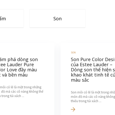
hẩm
Son
SON
ám phá dòng son
Son Pure Color Desi
tee Lauder Pure
của Estee Lauder –
lor Love đầy màu
Dòng son thể hiện 
c và bền màu
khao khát tinh tế c
màu sắc
môi có lẽ là một trong những
 đồ mà các cô nàng không thể
Son môi có lẽ là một trong nh
 trong túi xách ...
món đồ mà các cô nàng không
thiếu trong túi xách ...