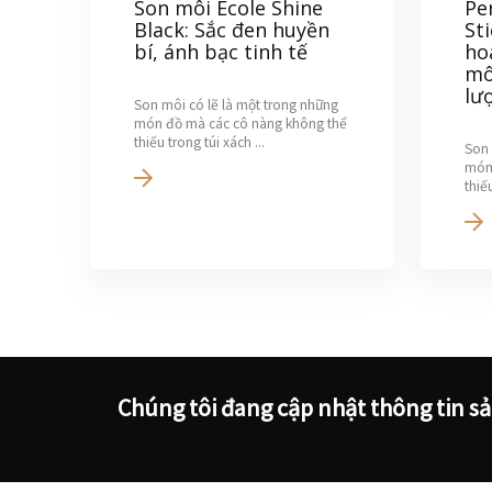
Son môi Ecole Shine
Pe
Black: Sắc đen huyền
St
bí, ánh bạc tinh tế
ho
mô
lư
Son môi có lẽ là một trong những
món đồ mà các cô nàng không thể
thiếu trong túi xách ...
Son 
món
thiếu
Chúng tôi đang cập nhật thông tin s