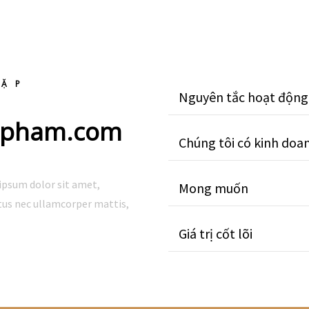
GẶP
Nguyên tắc hoạt động 
anpham.com
Chúng tôi có kinh do
 ipsum dolor sit amet,
Mong muốn
uctus nec ullamcorper mattis,
Giá trị cốt lõi