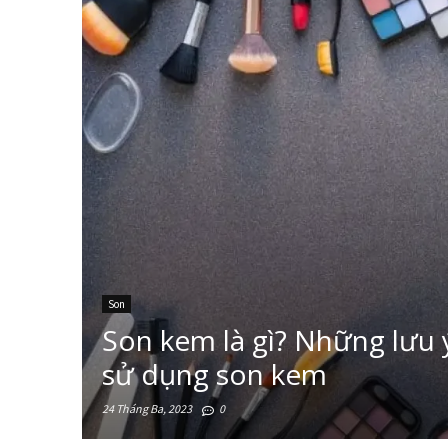
Tất tần tật những điều cần biết về so
Son dưỡng môi là gì? Lựa chọn nào p
Son kem là gì? Những lưu ý nên biết
Son
Son kem là gì? Những lưu ý
sử dụng son kem
24 Tháng Ba, 2023
0