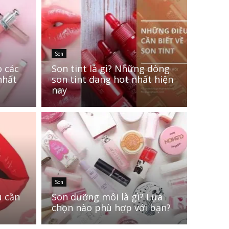
Son
o các
Son tint là gì? Những dòng
nhất
son tint đang hot nhất hiện
nay
Son
u cần
Son dưỡng môi là gì? Lựa
chọn nào phù hợp với bạn?