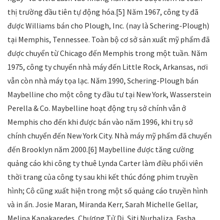
thị trường đầu tiên tự động hóa.[5] Năm 1967, công ty đã
được Williams bán cho Plough, Inc. (nay là Schering-Plough)
tại Memphis, Tennessee. Toàn bộ cơ sở sản xuất mỹ phẩm đã
được chuyển từ Chicago đến Memphis trong một tuần. Năm
1975, công ty chuyển nhà máy đến Little Rock, Arkansas, nơi
vẫn còn nhà máy tọa lạc. Năm 1990, Schering-Plough bán
Maybelline cho một công ty đầu tư tại New York, Wasserstein
Perella & Co. Maybelline hoạt động trụ sở chính vẫn ở
Memphis cho đến khi được bán vào năm 1996, khi trụ sở
chính chuyển đến New York City. Nhà máy mỹ phẩm đã chuyển
đến Brooklyn năm 2000.[6] Maybelline được tăng cường
quảng cáo khi công ty thuê Lynda Carter làm điều phối viên
thời trang của công ty sau khi kết thúc đóng phim truyền
hình; Cô cũng xuất hiện trong một số quảng cáo truyền hình
và in ấn. Josie Maran, Miranda Kerr, Sarah Michelle Gellar,
Melina Kanakaredes, Chương Tử Di, Siti Nurhaliza, Fasha