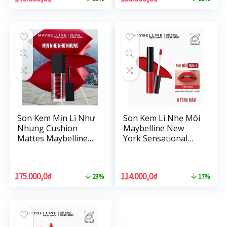
Son Kem Mịn Lì Như
Son Kem Lì Nhẹ Môi
Nhung Cushion
Maybelline New
Mattes Maybelline
York Sensational
New York Hiệu Ứng
Liquid Matte Lipstick
Lì Đa Chiều 6.4ml
7ml
175.000,0
₫
114.000,0
₫
23%
17%