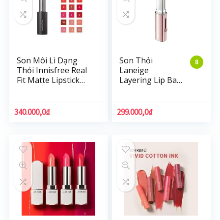
Son Môi Lì Dạng
Son Thỏi
8
Thỏi Innisfree Real
Laneige
Fit Matte Lipstick
Layering Lip Bar
3.6G
6 Màu Chuyển
Sắc 1.9g
340.000,0
₫
299.000,0
₫