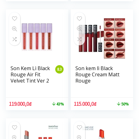
Son Kem Lì Black
Son kem lì Black
8.3
Rouge Air Fit
Rouge Cream Matt
Velvet Tint Ver 2
Rouge
119.000,0
₫
115.000,0
₫
43%
50%