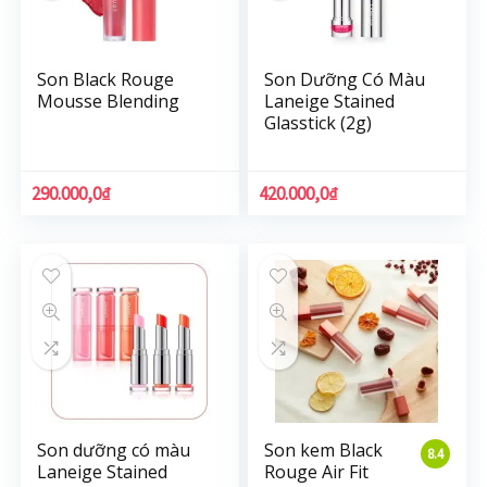
Son Black Rouge
Son Dưỡng Có Màu
Mousse Blending
Laneige Stained
Glasstick (2g)
290.000,0
₫
420.000,0
₫
Son dưỡng có màu
Son kem Black
8.4
Laneige Stained
Rouge Air Fit