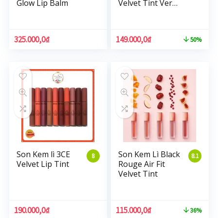
Glow Lip Balm
Velvet Tint Ver3
Dry Fruit
325.000,0
₫
149.000,0
₫
50%
Son Kem lì 3CE
Son Kem Lì Black
8
8.1
Velvet Lip Tint
Rouge Air Fit
Velvet Tint
190.000,0
₫
115.000,0
₫
36%