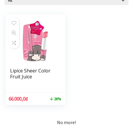
All
Lipice Sheer Color
Fruit Juice
66.000,0
₫
26%
No more!