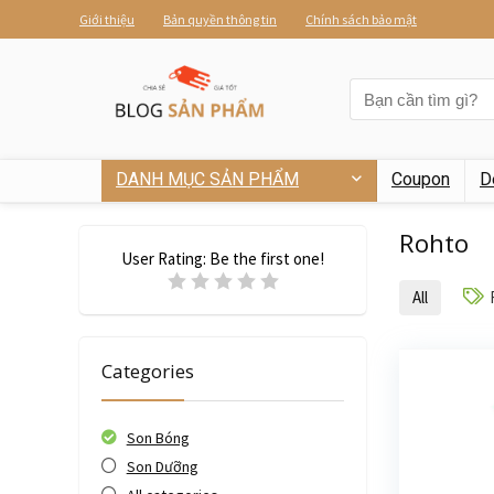
Giới thiệu
Bản quyền thông tin
Chính sách bảo mật
DANH MỤC SẢN PHẨM
Coupon
D
Rohto
User Rating:
Be the first one!
All
Categories
Son Bóng
Son Dưỡng