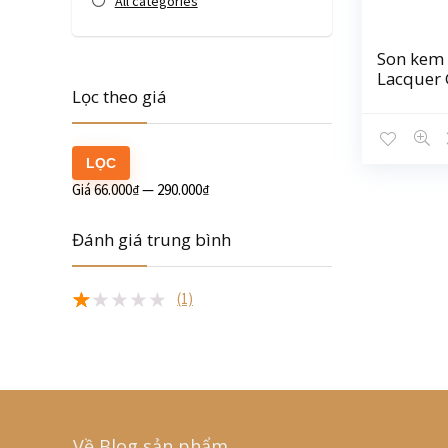
All categories
Son kem 
Lacquer 
Lọc theo giá
LỌC
Giá
66.000₫
—
290.000₫
Đánh giá trung bình
(1)
★
★
★
★
★
Về Blog sản phẩm