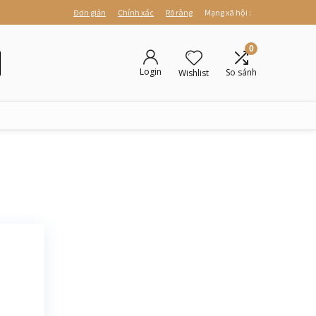
Đơn giản
Chính xác
Rõ ràng
Mạng xã hội :
0
Login
So sánh
Wishlist