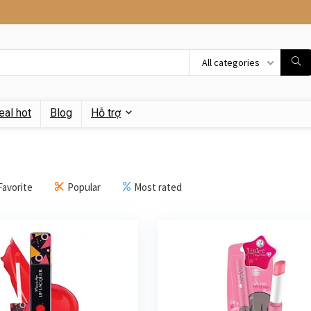
All categories
eal hot
Blog
Hỗ trợ
Favorite
Popular
Most rated