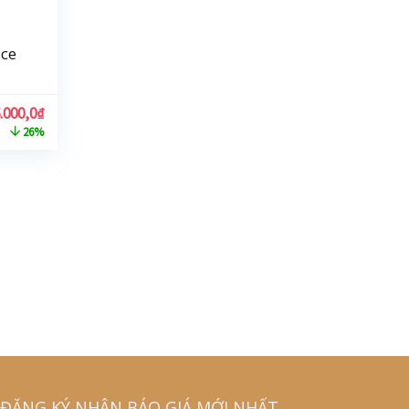
ice
.000,0
₫
26%
ĐĂNG KÝ NHẬN BÁO GIÁ MỚI NHẤT