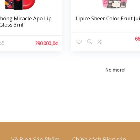
bóng Miracle Apo Lip
Lipice Sheer Color Fruit Ju
Gloss 3ml
66
290.000,0
₫
No more!
Về Blog Sản Phẩm
Chính sách Blog sản