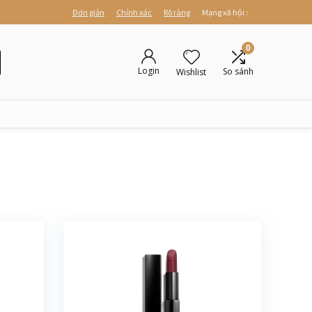
Đơn giản
Chính xác
Rõ ràng
Mạng xã hội :
0
Login
So sánh
Wishlist