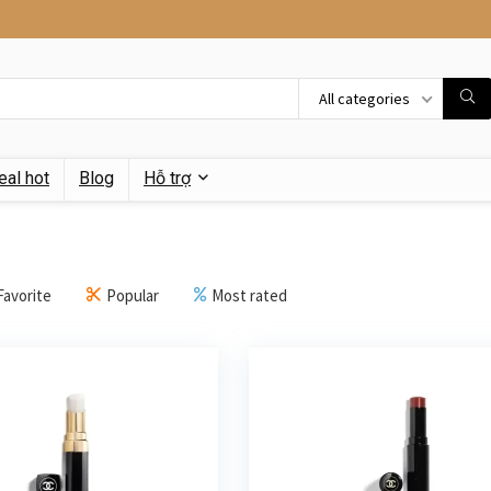
All categories
eal hot
Blog
Hỗ trợ
Favorite
Popular
Most rated