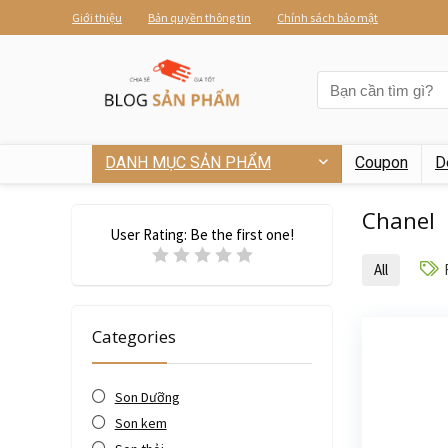
Giới thiệu
Bản quyền thông tin
Chính sách bảo mật
DANH MỤC SẢN PHẨM
Coupon
D
Chanel
User Rating:
Be the first one!
All
Categories
Son Dưỡng
Son kem