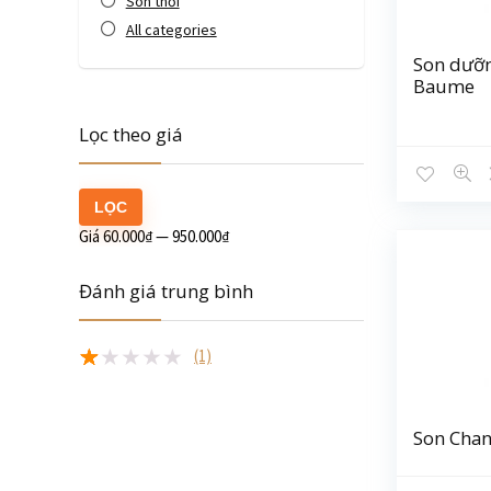
Son thỏi
All categories
Son dưỡn
Baume
Lọc theo giá
LỌC
Giá
60.000₫
—
950.000₫
Đánh giá trung bình
(1)
★
★
★
★
★
Son Chan