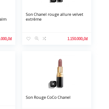
s
Son Chanel rouge allure velvet
Balm
extrême
.000,0
₫
1.150.000,0
₫
Son Rouge CoCo Chanel