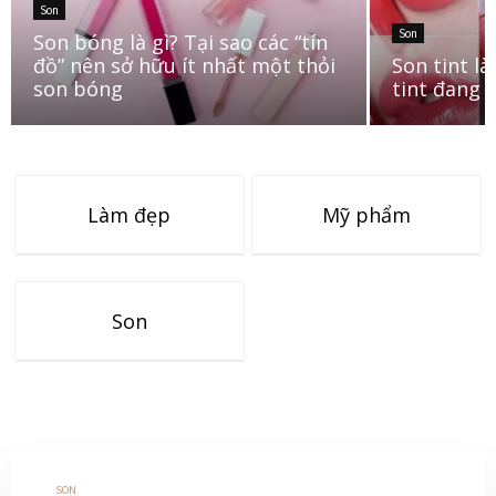
Son
Son
Son bóng là gì? Tại sao các “tín
đồ” nên sở hữu ít nhất một thỏi
Son tint l
son bóng
tint đang 
Làm đẹp
Mỹ phẩm
Son
SON