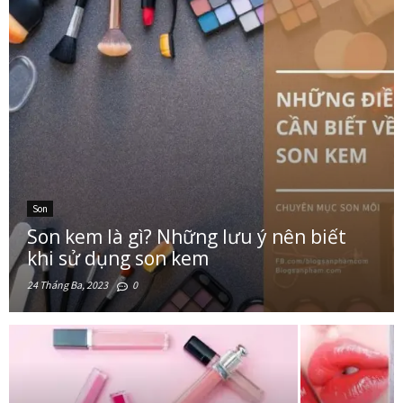
bật
Son tint là gì? Những dòng son tint đang hot nhất hiện n
Tất tần tật những điều cần biết về son môi
Son dưỡng môi là gì? Lựa chọn nào phù hợp với bạn?
Son
Son kem là gì? Những lưu ý nên biết
khi sử dụng son kem
24 Tháng Ba, 2023
0