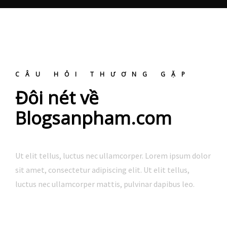
CÂU HỎI THƯƠNG GẶP
Đôi nét về
Blogsanpham.com
Ut elit tellus, luctus nec ullamcorper. Lorem ipsum dolor
sit amet, consectetur adipiscing elit. Ut elit tellus,
luctus nec ullamcorper mattis, pulvinar dapibus leo.