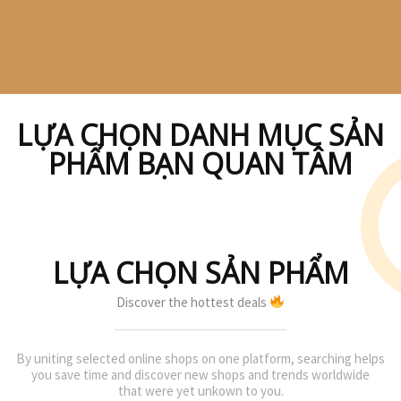
LỰA CHỌN DANH MỤC SẢN
PHẨM BẠN QUAN TÂM
LỰA CHỌN SẢN PHẨM
Discover the hottest deals
By uniting selected online shops on one platform, searching helps
you save time and discover new shops and trends worldwide
that were yet unkown to you.