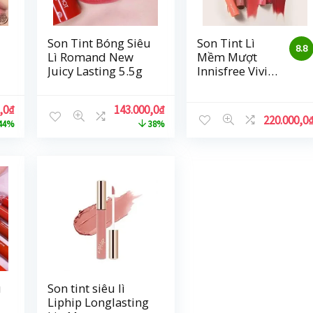
Son Tint Bóng Siêu
Son Tint Lì
8.8
Lì Romand New
Mềm Mượt
Juicy Lasting 5.5g
Innisfree Vivid
Cotton Ink 4g
,0
₫
143.000,0
₫
220.000,0
44%
38%
u
Son tint siêu lì
Liphip Longlasting