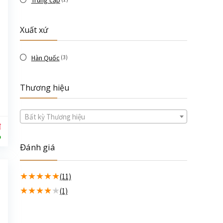
Trung cấp
Xuất xứ
Hàn Quốc
(3)
Thương hiệu
Bất kỳ Thương hiệu
₫
%
Đánh giá
★
★
★
★
★
(11)
★
★
★
★
★
(1)