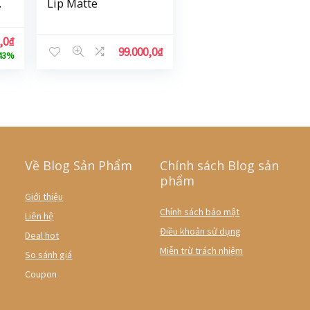
Lip Matte
,0
₫
99.000,0
₫
43%
Về Blog Sản Phẩm
Chính sách Blog sản
phẩm
Giới thiệu
Chính sách bảo mật
Liên hệ
Điều khoản sử dụng
Deal hot
Miễn trừ trách nhiệm
So sánh giá
Coupon