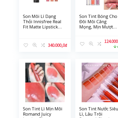
Son Môi Lì Dạng
Son Tint Bóng Cho
Thỏi Innisfree Real
Đôi Môi Căng
Fit Matte Lipstick
Mọng, Mịn Mượt
3.6G
Romand Glasting
Water Gloss 4.5g
124.000
340.000,0
₫
Son Tint Lì Mịn Môi
Son Tint Nước Siê
Romand Juicy
Lì, Lâu Trôi