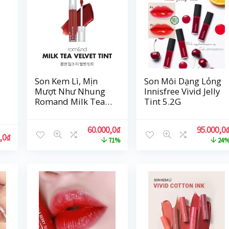
Son Kem Lì, Mịn
Son Môi Dạng Lỏng
Mượt Như Nhung
Innisfree Vivid Jelly
Romand Milk Tea
Tint 5.2G
Velvet Tint 4.4g
60.000,0
₫
95.000,0
,0
₫
71%
24