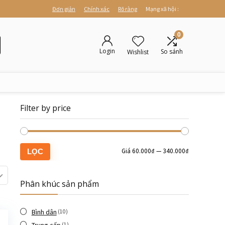
Đơn giản
Chính xác
Rõ ràng
Mạng xã hội :
0
Login
So sánh
Wishlist
Filter by price
Giá
60.000₫
—
340.000₫
LỌC
Phân khúc sản phẩm
Bình dân
(10)
(1)