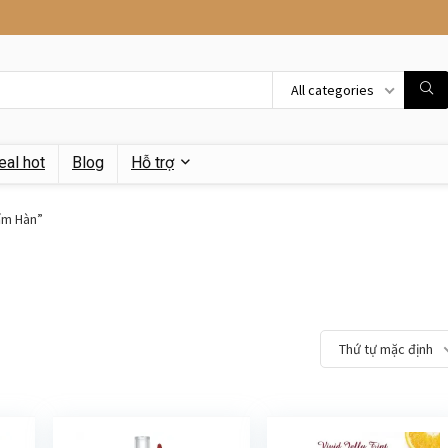
All categories
eal hot
Blog
Hỗ trợ
ẩm Hàn”
Thứ tự mặc định