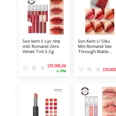
Son kem lì cực nhẹ
Son Kem Lì Siêu
môi Romand Zero
Mịn Romand See
Velvet Tint 5.5g
Through Matte
Tint
135.000,0
₫
150.000
39%