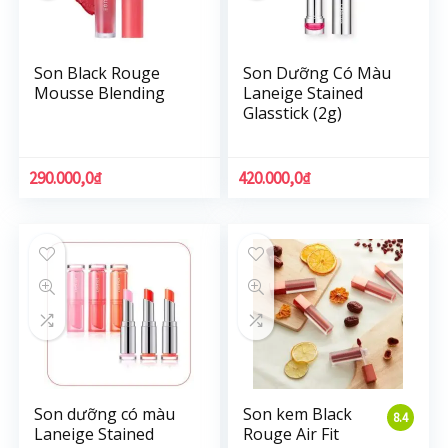
Son Black Rouge
Son Dưỡng Có Màu
Mousse Blending
Laneige Stained
Glasstick (2g)
290.000,0
₫
420.000,0
₫
Son dưỡng có màu
Son kem Black
8.4
Laneige Stained
Rouge Air Fit