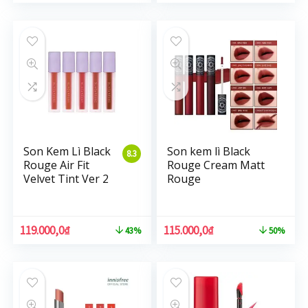
Son Kem Lì Black
Son kem lì Black
8.3
Rouge Air Fit
Rouge Cream Matt
Velvet Tint Ver 2
Rouge
119.000,0
₫
115.000,0
₫
43%
50%