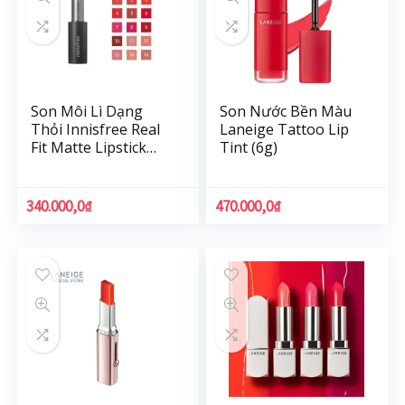
Son Môi Lì Dạng
Son Nước Bền Màu
Thỏi Innisfree Real
Laneige Tattoo Lip
Fit Matte Lipstick
Tint (6g)
3.6G
340.000,0
₫
470.000,0
₫