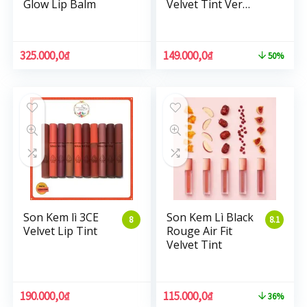
Glow Lip Balm
Velvet Tint Ver3
Dry Fruit
325.000,0
₫
149.000,0
₫
50%
Son Kem lì 3CE
Son Kem Lì Black
8
8.1
Velvet Lip Tint
Rouge Air Fit
Velvet Tint
190.000,0
₫
115.000,0
₫
36%