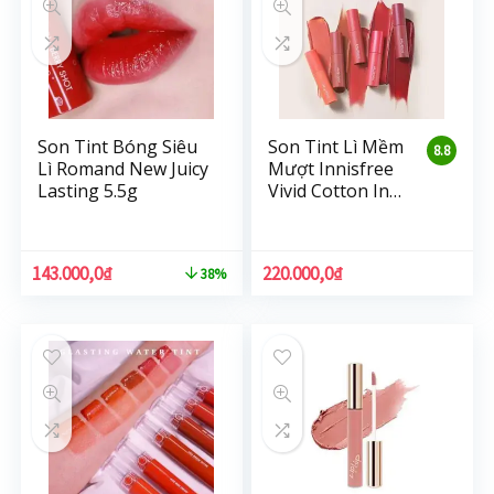
Son Tint Bóng Siêu
Son Tint Lì Mềm
8.8
Lì Romand New Juicy
Mượt Innisfree
Lasting 5.5g
Vivid Cotton Ink
4g
143.000,0
₫
220.000,0
₫
38%