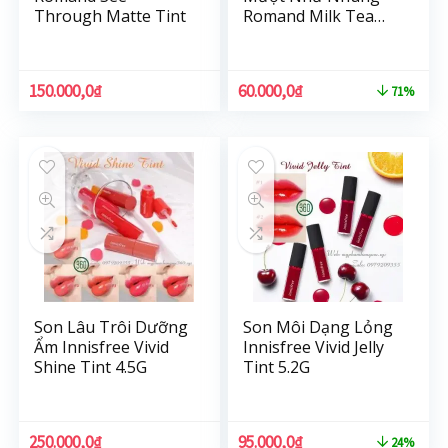
Through Matte Tint
Romand Milk Tea
Velvet Tint 4.4g
150.000,0
₫
60.000,0
₫
71%
Son Lâu Trôi Dưỡng
Son Môi Dạng Lỏng
Ẩm Innisfree Vivid
Innisfree Vivid Jelly
Shine Tint 4.5G
Tint 5.2G
250.000,0
₫
95.000,0
₫
24%