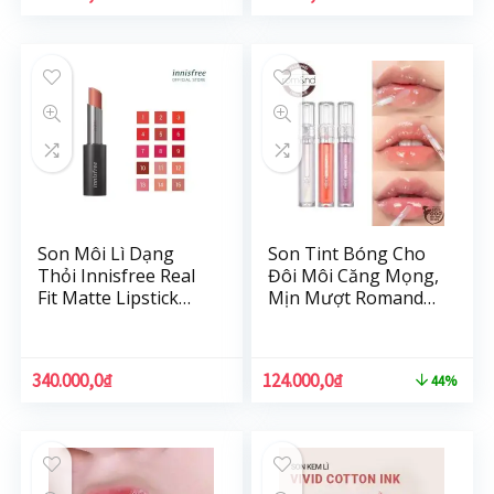
Son Môi Lì Dạng
Son Tint Bóng Cho
Thỏi Innisfree Real
Đôi Môi Căng Mọng,
Fit Matte Lipstick
Mịn Mượt Romand
3.6G
Glasting Water
Gloss 4.5g
340.000,0
₫
124.000,0
₫
44%