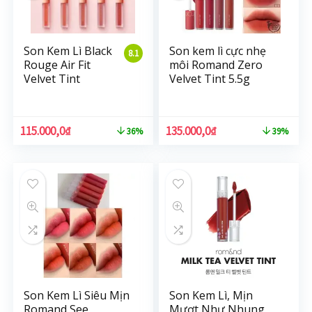
Son Kem Lì Black
Son kem lì cực nhẹ
8.1
Rouge Air Fit
môi Romand Zero
Velvet Tint
Velvet Tint 5.5g
115.000,0
₫
135.000,0
₫
36%
39%
Son Kem Lì Siêu Mịn
Son Kem Lì, Mịn
Romand See
Mượt Như Nhung