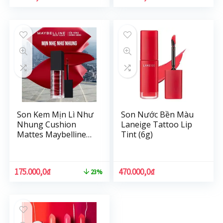
Son Kem Mịn Lì Như
Son Nước Bền Màu
Nhung Cushion
Laneige Tattoo Lip
Mattes Maybelline
Tint (6g)
New York Hiệu Ứng
Lì Đa Chiều 6.4ml
175.000,0
₫
470.000,0
₫
23%