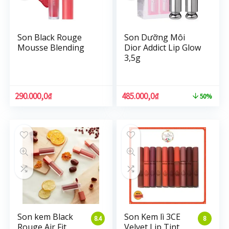
Son Black Rouge
Son Dưỡng Môi
Mousse Blending
Dior Addict Lip Glow
3,5g
290.000,0
₫
485.000,0
₫
50%
Son kem Black
Son Kem lì 3CE
8.4
8
Rouge Air Fit
Velvet Lip Tint