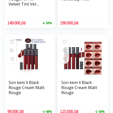
Velvet Tint Ver3
Dry Fruit
149.000,0
₫
190.000,0
₫
50%
Son kem lì Black
Son kem lì Black
Rouge Cream Matt
Rouge Cream Matt
Rouge
Rouge
99.000,0
₫
115.000,0
₫
48%
50%