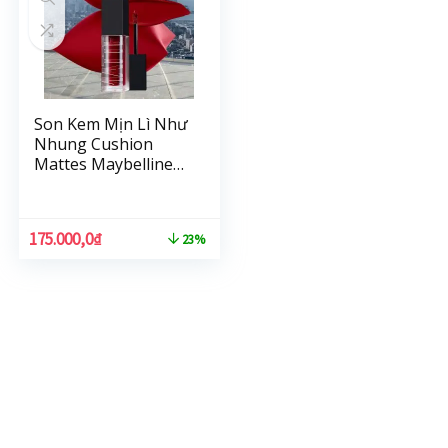
Son Kem Mịn Lì Như
Nhung Cushion
Mattes Maybelline
New York Hiệu Ứng
Lì Đa Chiều 6.4ml
175.000,0
₫
23%