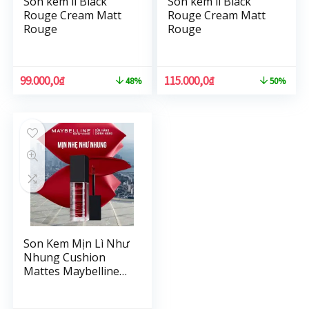
Son kem lì Black
Son kem lì Black
Rouge Cream Matt
Rouge Cream Matt
Rouge
Rouge
99.000,0
₫
115.000,0
₫
48%
50%
Son Kem Mịn Lì Như
Nhung Cushion
Mattes Maybelline
New York Hiệu Ứng
Lì Đa Chiều 6.4ml