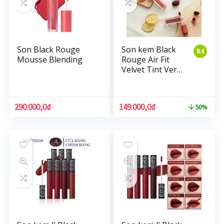
Son Black Rouge
Son kem Black
8.4
Mousse Blending
Rouge Air Fit
Velvet Tint Ver3
Dry Fruit
290.000,0
₫
149.000,0
₫
50%