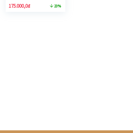
175.000,0
₫
23%