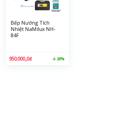
Bếp Nướng Tích
Nhiệt NaMilux NH-
84F
950.000,0
₫
20%