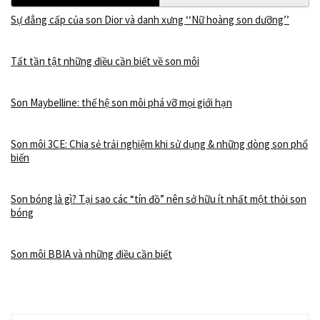
Sự đẳng cấp của son Dior và danh xưng ‘‘Nữ hoàng son dưỡng’’
Tất tần tật những điều cần biết về son môi
Son Maybelline: thế hệ son môi phá vỡ mọi giới hạn
Son môi 3CE: Chia sẻ trải nghiệm khi sử dụng & những dòng son phổ
biến
Son bóng là gì? Tại sao các “tín đồ” nên sở hữu ít nhất một thỏi son
bóng
Son môi BBIA và những điều cần biết