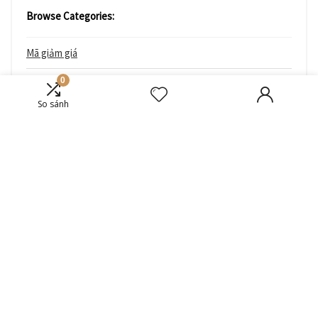
Browse Categories:
Mã giảm giá
0
Blog
So sánh
Reviews
Công nghệ
Cuộc sống
Trang trí
Điện máy
Du lịch
Kinh doanh