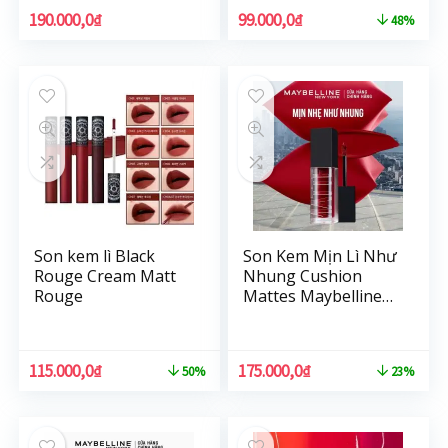
190.000,0
₫
99.000,0
₫
48%
Son kem lì Black
Son Kem Mịn Lì Như
Rouge Cream Matt
Nhung Cushion
Rouge
Mattes Maybelline
New York Hiệu Ứng
Lì Đa Chiều 6.4ml
115.000,0
₫
175.000,0
₫
50%
23%