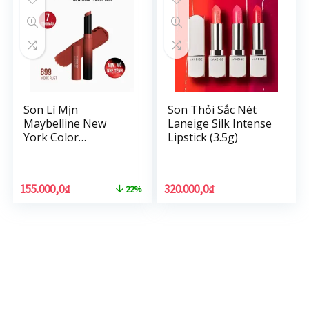
Son Lì Mịn
Son Thỏi Sắc Nét
Maybelline New
Laneige Silk Intense
York Color
Lipstick (3.5g)
Sensational
Ultimatte Siêu Nhẹ
Cao Cấp 1.7g
155.000,0
₫
320.000,0
₫
22%