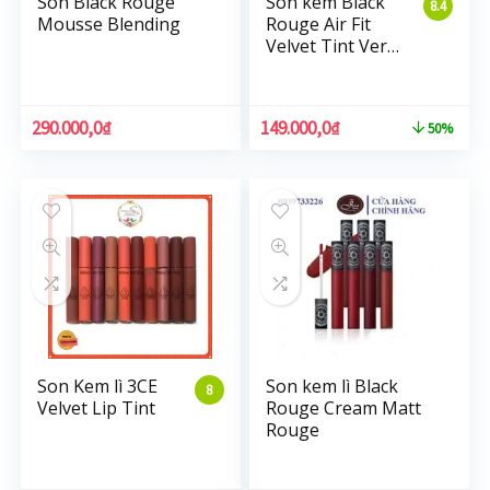
Son Black Rouge
Son kem Black
8.4
Mousse Blending
Rouge Air Fit
Velvet Tint Ver3
Dry Fruit
290.000,0
₫
149.000,0
₫
50%
Son Kem lì 3CE
Son kem lì Black
8
Velvet Lip Tint
Rouge Cream Matt
Rouge