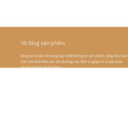
Về Blog sản phẩm
Blog sản phẩm là trang cập nhật thông tin sản phẩm cũng như deal
hot mới nhất trên các sàn thương mại điện tử giúp có sự lựa chọn
nhanh chóng và dễ dàng
Bạn cần giải đáp?
Email
: lienhe@
Địa chỉ
:
2018 blogsanpham.com. All rights reserved.