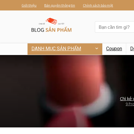
Giới thiệu
Bản quyền thông tin
Chính sách bảo mật
DANH MỤC SẢN PHẨM
Coupon
D
Chì kẻ 
9 Pr