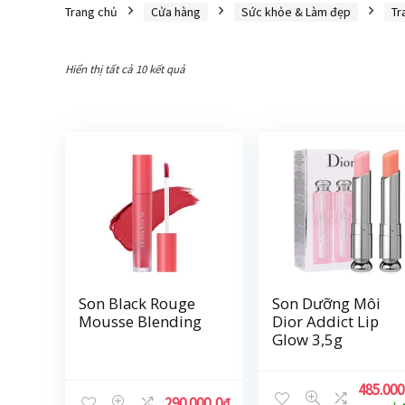
Trang chủ
Cửa hàng
Sức khỏe & Làm đẹp
Tr
Hiển thị tất cả 10 kết quả
Son Black Rouge
Son Dưỡng Môi
Mousse Blending
Dior Addict Lip
Glow 3,5g
485.000
290.000,0
₫