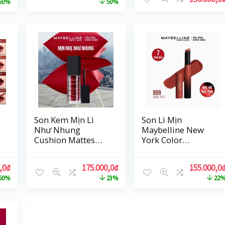
50%
50%
Son Kem Mịn Lì
Son Lì Mịn
Như Nhung
Maybelline New
Cushion Mattes
York Color
Maybelline New
Sensational
York Hiệu Ứng Lì
Ultimatte Siêu Nhẹ
,0
₫
175.000,0
₫
155.000,0
Đa Chiều 6.4ml
Cao Cấp 1.7g
50%
23%
22