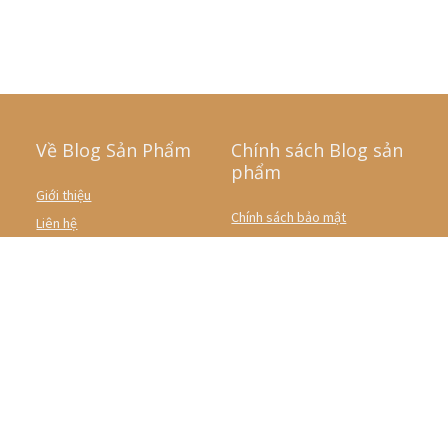
Về Blog Sản Phẩm
Chính sách Blog sản
phẩm
Giới thiệu
Chính sách bảo mật
Liên hệ
Điều khoản sử dụng
Deal hot
Miễn trừ trách nhiệm
So sánh giá
Coupon