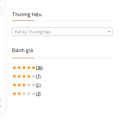
Thương hiệu
Bất kỳ Thương hiệu
Đánh giá
★
★
★
★
★
(26)
★
★
★
★
★
(7)
★
★
★
★
★
(1)
★
★
★
★
★
(2)
₫
%