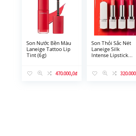
Son Nước Bền Màu
Son Thỏi Sắc Nét
Laneige Tattoo Lip
Laneige Silk
Tint (6g)
Intense Lipstick
(3.5g)
470.000,0
₫
320.000