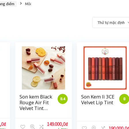
ang điểm
Môi
Thứ tự mặc định
Son kem Black
Son Kem lì 3CE
8.4
8
Rouge Air Fit
Velvet Lip Tint
Velvet Tint
Ver3 Dry Fruit
,0
₫
149.000,0
₫
190.000,0