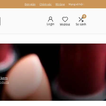
Đơn giản
Chính xác
Rõ ràng
Mạng xã hội :
0
Login
So sánh
Wishlist
 kem
oducts