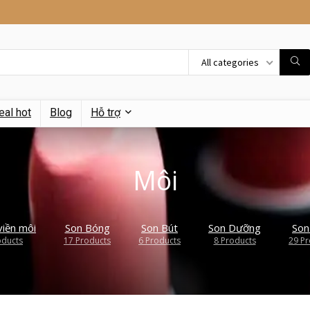
All categories
eal hot
Blog
Hỗ trợ
Môi
viền môi
Son Bóng
Son Bút
Son Dưỡng
Son
oducts
17 Products
6 Products
8 Products
29 Pr